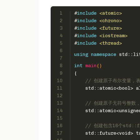
1
#
include
<atomic>
2
#
include
<chrono>
3
#
include
<future>
4
#
include
<iostream>
5
#
include
<thread>
6
using
namespace
 std::li
7
8
int
main
()
9
{
10
// 创建原子布尔变量，
11
    std::atomic<
bool
> a
12
13
// 创建原子无符号整数
14
    std::atomic<
unsigne
15
16
// 创建包含16个std::
17
    std::future<
void
> t