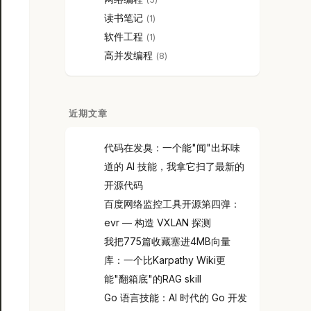
读书笔记
1
软件工程
1
高并发编程
8
近期文章
代码在发臭：一个能"闻"出坏味
道的 AI 技能，我拿它扫了最新的
开源代码
百度网络监控工具开源第四弹：
evr — 构造 VXLAN 探测
我把775篇收藏塞进4MB向量
库：一个比Karpathy Wiki更
能"翻箱底"的RAG skill
Go 语言技能：AI 时代的 Go 开发