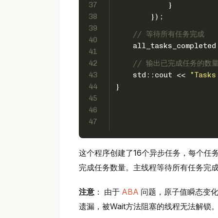
37
            }
38
        });
39
// 等待所有任务完成
40
    all_tasks_completed
41
42
// 输出已完成任务的数
43
    std::cout << 
"Tasks
44
}
45
46
47
这个程序创建了16个异步任务，每个任
完成任务数量。主线程等待所有任务完
注意
： 由于
ABA
问题，原子值瞬态变化
遗漏，被Wait方法阻塞的线程无法解锁