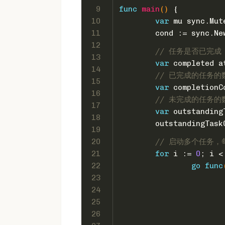
9
func
main
()
 {
10
var
 mu sync.Mut
11
	cond := sync.Ne
12
// 任务是否已完成
13
var
 completed a
14
// 已完成的任务的
15
var
 completionC
16
// 未完成的任务的
17
var
 outstanding
18
	outstandingTask
19
20
// 启动多个任务
21
for
 i := 
0
; i <
22
go
func
23
24
25
26