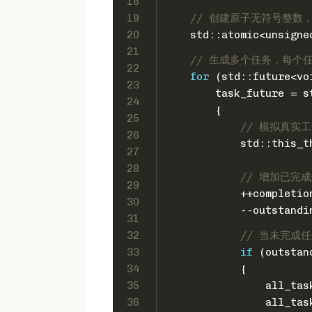
18
19
// 创建原子无符号整数
20
    std::atomic<
unsigne
21
// 生成多个任务，每个
22
for
 (std::future<
vo
23
        task_future = s
24
        {
25
// 模拟真实工
26
            std::this_t
27
28
// 增加已完
29
            ++completio
30
            --outstandi
31
32
// 当未完成
33
if
 (outstan
34
            {
35
                all_tas
36
                all_tas