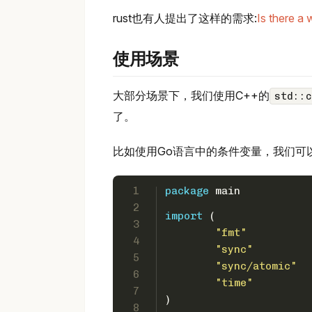
rust也有人提出了这样的需求:
Is there a 
使用场景
大部分场景下，我们使用C++的
std::c
了。
比如使用Go语言中的条件变量，我们可
1
package
 main
2
import
 (
3
"fmt"
4
"sync"
5
"sync/atomic"
6
"time"
7
)
8