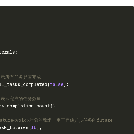
terals;
表示所有任务是否完成
ll_tasks_completed{
false
};
，表示完成的任务数量
d
> completion_count{};
future<void>对象的数组，用于存储异步任务的future
ask_futures[
16
];