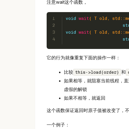
注意wait这个函数，
1
void
wait
( T old, std::m
2
                      st
3
void
wait
( T old, std::m
4
                      st
它的行为就像重复下面的操作一样：
比较
和
this->load(order)
如果相等，就阻塞当前线程，直
虚假的解锁
如果不相等，就返回
这个函数保证返回时原子值被改变了，
一个例子：