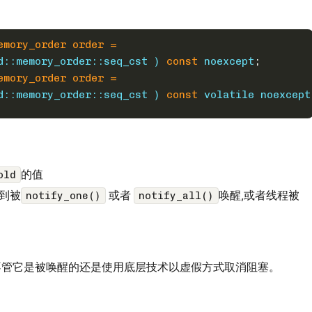
emory_order order =
d::memory_order::seq_cst )
const
noexcept
;
emory_order order =
d::memory_order::seq_cst )
const
volatile
noexcept
的值
old
到被
或者
唤醒,或者线程被
notify_one()
notify_all()
不管它是被唤醒的还是使用底层技术以虚假方式取消阻塞。