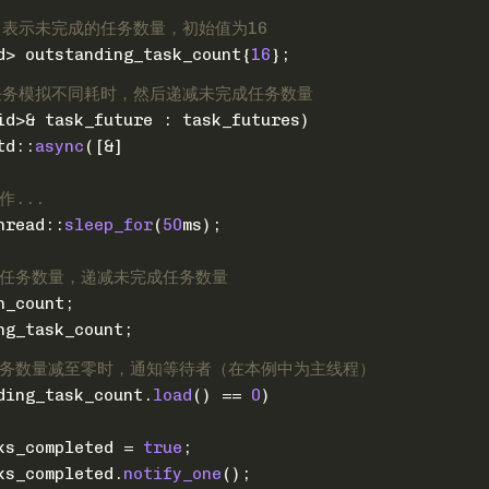
，表示未完成的任务数量，初始值为16
d
> outstanding_task_count{
16
};
任务模拟不同耗时，然后递减未完成任务数量
id
>& task_future : task_futures)
td::
async
([&]
作...
hread::
sleep_for
(
50
ms);
成任务数量，递减未完成任务数量
n_count;
ng_task_count;
任务数量减至零时，通知等待者（在本例中为主线程）
ding_task_count.
load
() == 
0
)
ks_completed = 
true
;
ks_completed.
notify_one
();