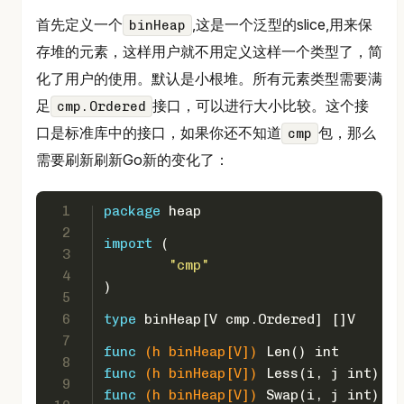
首先定义一个
,这是一个泛型的slice,用来保
binHeap
存堆的元素，这样用户就不用定义这样一个类型了，简
化了用户的使用。默认是小根堆。所有元素类型需要满
足
接口，可以进行大小比较。这个接
cmp.Ordered
口是标准库中的接口，如果你还不知道
包，那么
cmp
需要刷新刷新Go新的变化了：
1
package
 heap
2
import
 (
3
"cmp"
4
)
5
6
type
 binHeap[V cmp.Ordered] []V
7
func
(h binHeap[V])
 Len() 
int
        
8
func
(h binHeap[V])
 Less(i, j 
int
) 
bo
9
func
(h binHeap[V])
 Swap(i, j 
int
)   