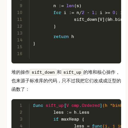
9
	n := 
len
(s)
10
for
 i := n/
2
 - 
1
; i >= 
0
; i--
11
		sift_down[V](&h.binH
12
	}
13
return
 h
14
}
15
16
堆的操作
和
的堆和核心操作，
sift_down
sift_up
也来源子标准库的代码，只不过我把它们改成成泛型的
函数了：
1
func
sift_up
[
V
cmp
.
Ordered
]
(h *binHea
2
	less := h.Less
3
if
 maxHeap {
4
		less = 
func
(i, j 
int
)