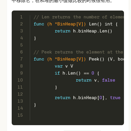
中移除它，在和堆的最小值做比较的时候很有用。
1
// Len returns the number of elements
2
func
(h *BinHeap[V])
 Len() 
int
 {
3
return
 h.binHeap.Len()
4
}
5
6
// Peek returns the element at the to
7
func
(h *BinHeap[V])
 Peek() (V, 
bool
)
8
var
 v V
9
if
 h.Len() == 
0
 {
10
return
 v, 
false
11
	}
12
return
 h.binHeap[
0
], 
true
13
}
14
15