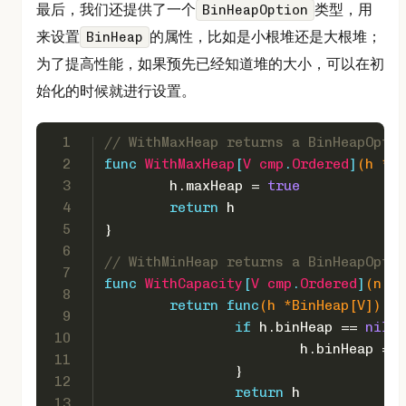
最后，我们还提供了一个
类型，用
BinHeapOption
来设置
的属性，比如是小根堆还是大根堆；
BinHeap
为了提高性能，如果预先已经知道堆的大小，可以在初
始化的时候就进行设置。
1
// WithMaxHeap returns a BinHeapOptio
2
func
WithMaxHeap
[
V
cmp
.
Ordered
]
(h *Bi
3
	h.maxHeap = 
true
4
return
 h
5
}
6
// WithMinHeap returns a BinHeapOptio
7
func
WithCapacity
[
V
cmp
.
Ordered
]
(n 
in
8
return
func
(h *BinHeap[V])
 *B
9
if
 h.binHeap == 
nil
 {
10
			h.binHeap = 
m
11
		}
12
return
 h
13