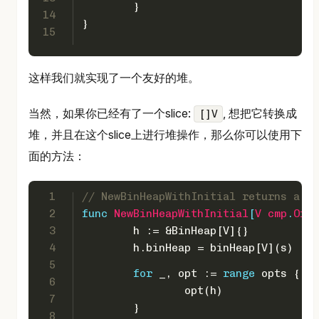
	}
14
}
15
这样我们就实现了一个友好的堆。
当然，如果你已经有了一个slice:
, 想把它转换成
[]V
堆，并且在这个slice上进行堆操作，那么你可以使用下
面的方法：
1
// NewBinHeapWithInitial returns a ne
2
func
NewBinHeapWithInitial
[
V
cmp
.
Orde
3
	h := &BinHeap[V]{}
4
	h.binHeap = binHeap[V](s)
5
for
 _, opt := 
range
 opts {
6
		opt(h)
7
	}
8