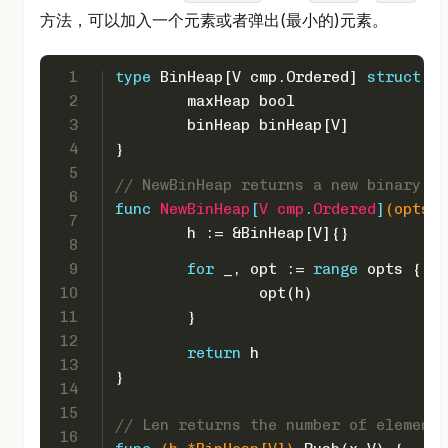
方法，可以加入一个元素或者弹出(最小的)元素。
1
type
 BinHeap[V cmp.Ordered] 
struct
 {
2
	maxHeap 
bool
3
	binHeap binHeap[V]
4
}
5
// NewBinHeap returns a new binary he
6
func
NewBinHeap
[
V
cmp
.
Ordered
]
(opts .
7
	h := &BinHeap[V]{}
8
9
for
 _, opt := 
range
 opts {
10
		opt(h)
11
	}
12
return
 h
13
}
14
15
// Len returns the number of elements
16