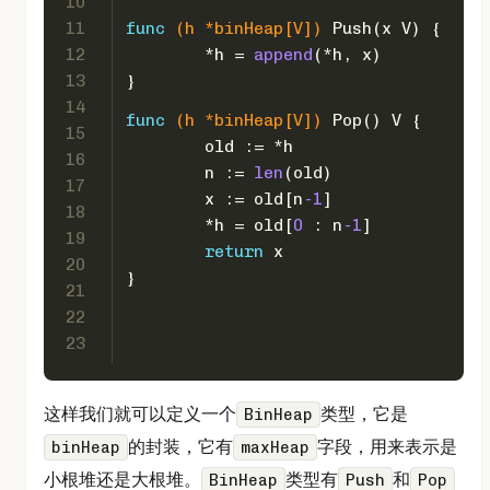
10
11
func
(h *binHeap[V])
 Push(x V) {
12
	*h = 
append
(*h, x)
13
}
14
func
(h *binHeap[V])
 Pop() V {
15
	old := *h
16
	n := 
len
(old)
17
	x := old[n
-1
]
18
	*h = old[
0
 : n
-1
]
19
return
 x
20
}
21
22
23
这样我们就可以定义一个
类型，它是
BinHeap
的封装，它有
字段，用来表示是
binHeap
maxHeap
小根堆还是大根堆。
类型有
和
BinHeap
Push
Pop