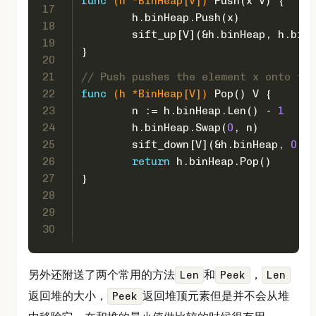
func
(h *BinHeap[V])
 Push(x V) {
17
	h.binHeap.Push(x)
18
	sift_up[V](&h.binHeap, h.bin
19
}
20
21
// Push pushes the element x onto the
22
func
(h *BinHeap[V])
 Pop() V {
23
	n := h.binHeap.Len() - 
1
24
	h.binHeap.Swap(
0
, n)
25
	sift_down[V](&h.binHeap, 
0
, n
26
return
 h.binHeap.Pop()
27
}
28
29
30
另外还附送了两个常用的方法
和
，
Len
Peek
Len
返回堆的大小，
返回堆顶元素但是并不会从堆
Peek