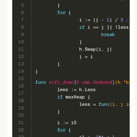
5
	}
6
for
 {
7
		i := (j - 
1
) / 
2
// p
8
if
 i == j || !less(j,
9
break
10
		}
11
		h.Swap(i, j)
12
		j = i
13
	}
14
}
15
func
sift_down
[
V
cmp
.
Ordered
]
(h *binH
16
	less := h.Less
17
if
 maxHeap {
18
		less = 
func
(i, j 
int
)
19
	}
20
21
	i := i0
22
for
 {