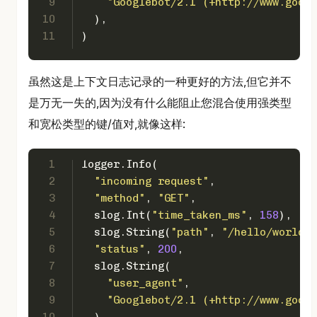
9
"Googlebot/2.1 (+http://www.googl
10
  ),
11
)
虽然这是上下文日志记录的一种更好的方法,但它并不
是万无一失的,因为没有什么能阻止您混合使用强类型
和宽松类型的键/值对,就像这样:
1
logger.Info(
2
"incoming request"
,
3
"method"
, 
"GET"
,
4
  slog.Int(
"time_taken_ms"
, 
158
),
5
  slog.String(
"path"
, 
"/hello/world?q
6
"status"
, 
200
,
7
  slog.String(
8
"user_agent"
,
9
"Googlebot/2.1 (+http://www.googl