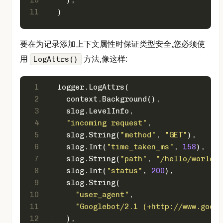
10
  ),
11
)
要在为记录添加上下文属性时保证类型安全,您必须使
用
方法,像这样:
LogAttrs()
1
logger.LogAttrs(
2
  context.Background(),
3
  slog.LevelInfo,
4
"incoming request"
,
5
  slog.String(
"method"
, 
"GET"
),
6
  slog.Int(
"time_taken_ms"
, 
158
),
7
  slog.String(
"path"
, 
"/hello/world?q
8
  slog.Int(
"status"
, 
200
),
9
  slog.String(
10
"user_agent"
,
11
"Googlebot/2.1 (+http://www.googl
12
  ),