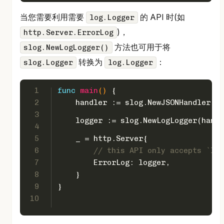
当您需要利用需要
的 API 时(如
log.Logger
)，
http.Server.ErrorLog
方法也可用于将
slog.NewLogLogger()
转换为
：
slog.Logger
log.Logger
1
func
main
()
 {
2
    handler := slog.NewJSONHandler(os
3
    logger := slog.NewLogLogger(handl
4
5
    _ = http.Server{
6
// this API only accepts `log
7
        ErrorLog: logger,
8
    }
9
}
10