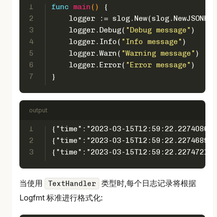
1
func
main
()
 {
2
    logger := slog.New(slog.NewJSONHan
3
    logger.Debug(
"Debug message"
)
4
    logger.Info(
"Info message"
)
5
    logger.Warn(
"Warning message"
)
6
    logger.Error(
"Error message"
)
7
}
output
1
{"time":"2023-03-15T12:59:22.227408691
2
{"time":"2023-03-15T12:59:22.227468972
3
{"time":"2023-03-15T12:59:22.227472149
当使用
类型时,每个日志记录将根据
TextHandler
Logfmt 标准进行格式化: