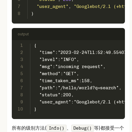
7
"user_agent"
, 
"Googlebot/2.1 (+http:
8
)
output
1
{
2
  "time":"2023-02-24T11:52:49.5540744
3
  "level":"INFO",
4
  "msg":"incoming request",
5
  "method":"GET",
6
  "time_taken_ms":158,
7
  "path":"/hello/world?q=search",
8
  "status":200,
9
  "user_agent":"Googlebot/2.1 (+http:
10
}
所有的级别方法(
、
等)都接受一个
Info()
Debug()