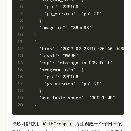
6
    "pid": 229108,
7
    "go_version": "go1.20"
8
  },
9
  "image_id": "39ud88"
10
}
11
{
12
  "time": "2023-02-26T19:26:46.046847
13
  "level": "WARN",
14
  "msg": "storage is 90% full",
15
  "program_info": {
16
    "pid": 229108,
17
    "go_version": "go1.20"
18
  },
19
  "available_space": "900.1 MB"
20
}
您还可以使用
方法创建一个子日志记
WithGroup()