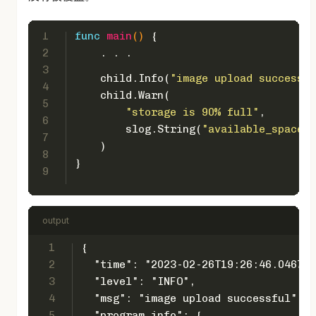
1
func
main
()
 {
2
    . . .
3
    child.Info(
"image upload successfu
4
    child.Warn(
5
"storage is 90% full"
,
6
        slog.String(
"available_space"
,
7
    )
8
}
9
output
1
{
2
  "time": "2023-02-26T19:26:46.046793
3
  "level": "INFO",
4
  "msg": "image upload successful",
5
  "program_info": {