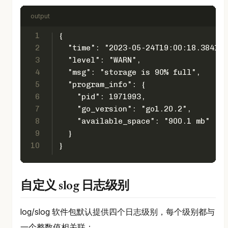
output
1
{
2
  "time": "2023-05-24T19:00:18.384136
3
  "level": "WARN",
4
  "msg": "storage is 90% full",
5
  "program_info": {
6
    "pid": 1971993,
7
    "go_version": "go1.20.2",
8
    "available_space": "900.1 mb"
9
  }
10
}
自定义 slog 日志级别
log/slog 软件包默认提供四个日志级别，每个级别都与
一个整数值相关联：