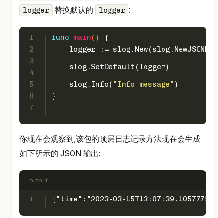
替换默认的
:
logger
logger
1
func
main
()
 {
2
    logger := slog.New(slog.NewJSONHan
3
    slog.SetDefault(logger)
4
5
    slog.Info(
"Info message"
)
6
}
7
你现在会观察到,该包的顶层日志记录方法现在会生成
如下所示的 JSON 输出:
output
1
{"time":"2023-03-15T13:07:39.105777557