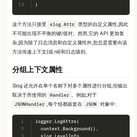
13
)
这个方法只接受
类型的自定义属性,因此
slog.Attr
不可能出现不平衡的键/值对。然而,它的 API 更加复
杂,因为除了日志消息和自定义属性外,您总是需要向该
方法传递上下文(或 nil)和日志级别。
分组上下文属性
Slog 还允许在单个名称下对多个属性进行分组,但输出
取决于所使用的
。例如,对于
Handler
,每个组都嵌套在
对象中:
JSONHandler
JSON
1
logger.LogAttrs(
2
  context.Background(),
3
  slog.LevelInfo,