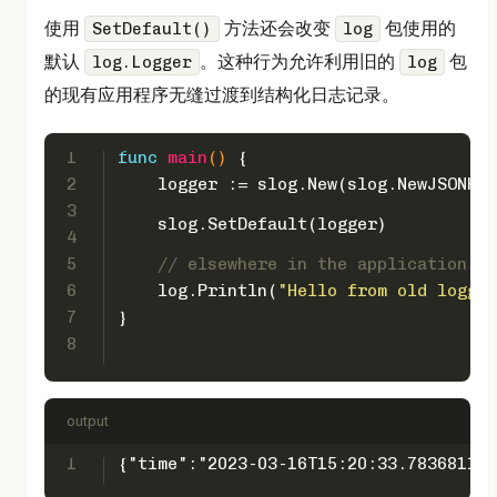
使用
方法还会改变
包使用的
SetDefault()
log
默认
。这种行为允许利用旧的
包
log.Logger
log
的现有应用程序无缝过渡到结构化日志记录。
1
func
main
()
 {
2
    logger := slog.New(slog.NewJSONHan
3
    slog.SetDefault(logger)
4
5
// elsewhere in the application
6
    log.Println(
"Hello from old logger
7
}
8
output
1
{"time":"2023-03-16T15:20:33.783681176