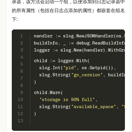
录器，该方法会启动一个组，以便添加到日志记录器中
的所有属性（包括在日志点添加的属性）都嵌套在组名
下:
1
handler := slog.NewJSONHandler(os.Std
2
buildInfo, _ := debug.ReadBuildInfo()
3
logger := slog.New(handler).WithGroup
4
child := logger.With(
5
  slog.Int(
"pid"
, os.Getpid()),
6
  slog.String(
"go_version"
, buildInfo
7
)
8
9
child.Warn(
10
"storage is 90% full"
,
11
  slog.String(
"available_space"
, 
"900
12
)
13