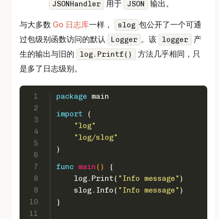
用于
输出。
JSONHandler
JSON
与大多数
Go 日志库
一样，
包公开了一个可通
slog
过包级别函数访问的默认
。该
产
Logger
logger
生的输出与旧的
方法几乎相同，只
log.Printf()
是多了日志级别。
1
package
 main
2
import
 (
3
"log"
4
"log/slog"
5
)
6
7
func
main
()
 {
8
    log.Print(
"Info message"
)
9
    slog.Info(
"Info message"
)
10
}
11