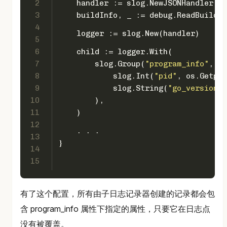
2
    handler := slog.NewJSONHandler(os
3
    buildInfo, _ := debug.ReadBuildIn
4
    logger := slog.New(handler)
5
6
    child := logger.With(
7
        slog.Group(
"program_info"
,
8
            slog.Int(
"pid"
, os.Getpid
9
            slog.String(
"go_version"
,
10
        ),
11
    )
12
    . . .
13
}
14
15
有了这个配置，所有由子日志记录器创建的记录都会包
含 program_info 属性下指定的属性，只要它在日志点
没有被覆盖。