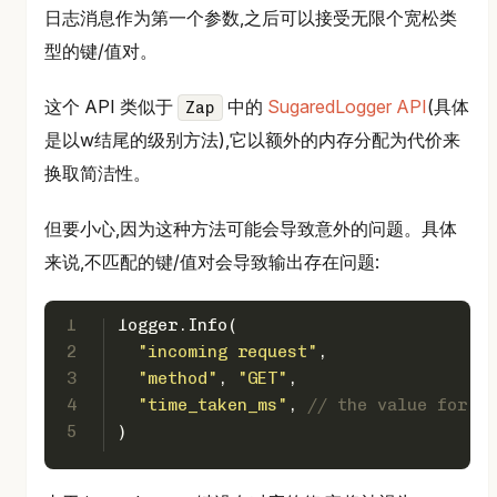
日志消息作为第一个参数,之后可以接受无限个宽松类
型的键/值对。
这个 API 类似于
中的
SugaredLogger API
(具体
Zap
是以w结尾的级别方法),它以额外的内存分配为代价来
换取简洁性。
但要小心,因为这种方法可能会导致意外的问题。具体
来说,不匹配的键/值对会导致输出存在问题:
1
logger.Info(
2
"incoming request"
,
3
"method"
, 
"GET"
,
4
"time_taken_ms"
, 
// the value for th
5
)