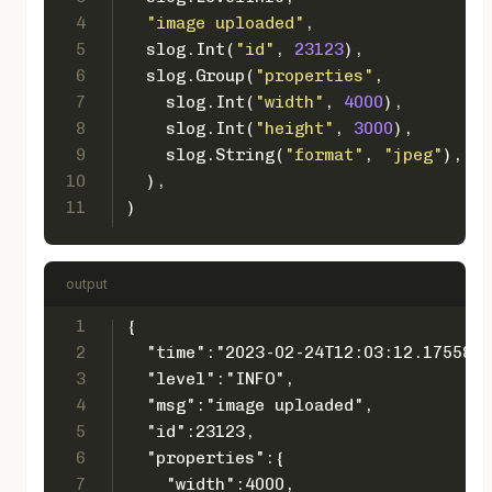
4
"image uploaded"
,
5
  slog.Int(
"id"
, 
23123
),
6
  slog.Group(
"properties"
,
7
    slog.Int(
"width"
, 
4000
),
8
    slog.Int(
"height"
, 
3000
),
9
    slog.String(
"format"
, 
"jpeg"
),
10
  ),
11
)
output
1
{
2
  "time":"2023-02-24T12:03:12.1755826
3
  "level":"INFO",
4
  "msg":"image uploaded",
5
  "id":23123,
6
  "properties":{
7
    "width":4000,