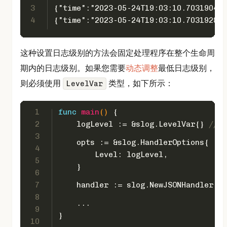
3
{"time":"2023-05-24T19:03:10.703190419
4
{"time":"2023-05-24T19:03:10.703192892
这种设置日志级别的方法会固定处理程序在整个生命周
期内的日志级别。如果您需要
动态调整
最低日志级别，
则必须使用
类型，如下所示：
LevelVar
1
func
main
()
 {
2
    logLevel := &slog.LevelVar{} 
// I
3
    opts := &slog.HandlerOptions{
4
        Level: logLevel,
5
    }
6
7
    handler := slog.NewJSONHandler(os
8
    ...
9
}
10