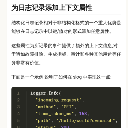
为日志记录添加上下文属性
结构化日志记录相对于非结构化格式的一个重大优势是
能够在日志记录中以键/值对的形式添加任意属性。
这些属性为所记录的事件提供了额外的上下文信息,对
于诸如故障排除、生成指标、审计和各种其他用途等任
务非常有价值。
下面是一个示例,说明了如何在 slog 中实现这一点:
1
logger.Info(
2
"incoming request"
,
3
"method"
, 
"GET"
,
4
"time_taken_ms"
, 
158
,
5
"path"
, 
"/hello/world?q=search"
,
6
"status"
, 
200
,