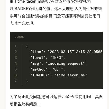
由于time_taken_ms键没有对应的值,它将被视为
以!BADKEY作为键的值。这不太理想,因为属性对齐错
误可能会创建错误的条目,而您可能要等到需要使用日
志时才会发现。
output
1
{
2
  "time": "2023-03-15T13:15:29.9565667
3
  "level": "INFO",
4
  "msg": "incoming request",
5
  "method": "GET",
6
  "!BADKEY": "time_taken_ms"
7
}
为了防止此类问题,您可以运行vet命令或使用lint工具自
动报告此类问题：