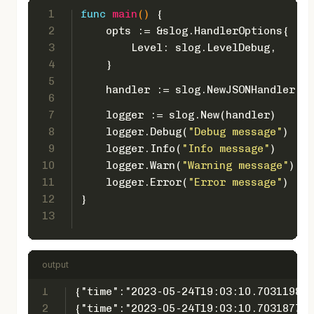
1
func
main
()
 {
2
    opts := &slog.HandlerOptions{
3
        Level: slog.LevelDebug,
4
    }
5
    handler := slog.NewJSONHandler(os
6
7
    logger := slog.New(handler)
8
    logger.Debug(
"Debug message"
)
9
    logger.Info(
"Info message"
)
10
    logger.Warn(
"Warning message"
)
11
    logger.Error(
"Error message"
)
12
}
13
output
1
{"time":"2023-05-24T19:03:10.70311982+
2
{"time":"2023-05-24T19:03:10.703187713