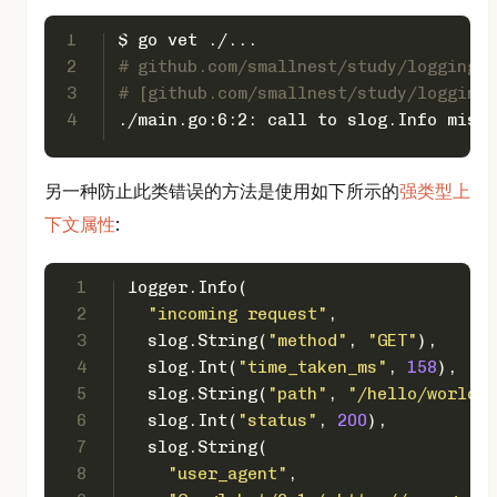
1
$ go vet ./...
2
# github.com/smallnest/study/logging
3
# [github.com/smallnest/study/logging]
4
./main.go:6:2: call to slog.Info missi
另一种防止此类错误的方法是使用如下所示的
强类型上
下文属性
:
1
logger.Info(
2
"incoming request"
,
3
  slog.String(
"method"
, 
"GET"
),
4
  slog.Int(
"time_taken_ms"
, 
158
),
5
  slog.String(
"path"
, 
"/hello/world?q
6
  slog.Int(
"status"
, 
200
),
7
  slog.String(
8
"user_agent"
,