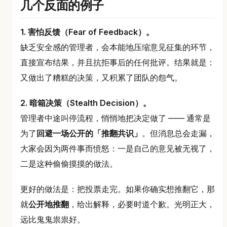
几个反面的例子
1. 害怕反馈（Fear of Feedback）。
缺乏安全感的管理者，会本能地压缩意见征集的环节，
直接宣布结果，并且抗拒事后的任何批评。结果就是：
又做出了糟糕的决策，又积累了团队的怨气。
2. 暗箱决策（Stealth Decision）。
管理者中途叫停流程，悄悄地把决定做了 —— 通常是
为了
回避一场公开的「推翻共识」
。但消息总会走漏，
大家会因为两件事而愤怒：一是自己的意见被无视了，
二是这种偷偷摸摸的做法。
更好的做法是：把投票走完。如果你确实想推翻它，那
就
公开地推翻
，给出解释，必要时道个歉。光明正大，
远比鬼鬼祟祟好。