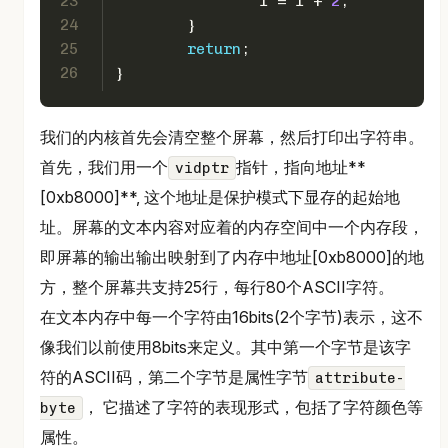
23
		i = i + 
2
;
24
	}
25
return
;
26
}
我们的内核首先会清空整个屏幕，然后打印出字符串。
首先，我们用一个
指针，指向地址**
vidptr
[0xb8000]**, 这个地址是保护模式下显存的起始地
址。屏幕的文本内容对应着的内存空间中一个内存段，
即屏幕的输出输出映射到了内存中地址[0xb8000]的地
方，整个屏幕共支持25行，每行80个ASCII字符。
在文本内存中每一个字符由16bits(2个字节)表示，这不
像我们以前使用8bits来定义。其中第一个字节是该字
符的ASCII码，第二个字节是属性字节
attribute-
， 它描述了字符的表现形式，包括了字符颜色等
byte
属性。