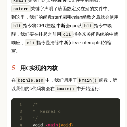
是我们定义在kernel.c文件中的函数。
kmain
关键字声明了该函数定义在别的文件中。
extern
到这里，我们的函数start调用kmian函数之后就会使用
指令将CPU挂起,中断会cpu从
指令中唤
hlt
hlt
醒，我们要在挂起之前用
指令来关闭系统的中断
cli
响应，
指令是清除中断(clear-interrupts)的缩
cli
写。
用C实现的内核
在
中，我们调用了
函数，所
kernle.asm
kmain()
以我们的c代码将会在
中开始运行:
kmain()
1
/*
2
*  kernel.c
3
*/
4
void
kmain
(
void
)