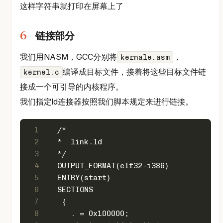
这样字符串就打印在屏幕上了
链接部分
我们用NASM，GCC分别将
，
kernale.asm
编译成目标文件，接着将这些目标文件链
kernel.c
接成一个可引导的内核程序。
我们指定ld连接器按照我们脚本规定来进行链接。
1
/*
2
*  link.ld
3
*/
4
OUTPUT_FORMAT(elf32-i386)
5
ENTRY(start)
6
SECTIONS
7
 {
8
   . = 0x100000;