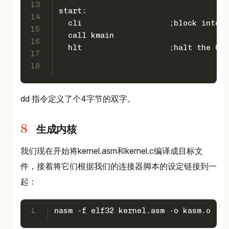
13
start:
14
  cli 			;block int
15
  call kmain
16
  hlt		 	;halt the CPU
17
18
dd 指令定义了个4字节的双字。
生成内核
我们现在开始将kernel.asm和kernel.c编译成目标文
件，接着将它们根据我们的连接器脚本的设定链接到一
起：
1
nasm -f elf32 kernel.asm -o kasm.o