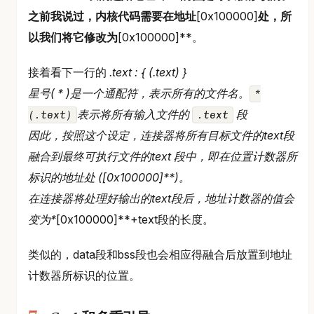
之前我说过，内核代码需要在地址
[0x100000]
处，所
以我们将它修改为
[0x100000]**。
接着看下一行的
.text : {
(.text) }
星号( * )是一个通配符，表示所有的文件名。
*
表示将所有输入文件的
段
(.text)
.text
因此，按照这个设定，连接器将所有目标文件的text段
融合到最终可执行文件的text 段中，即在位置计数器所
标识的地址处 (
[0x100000]**)。
在连接器将处理好输出的text段后，地址计数器的值会
变为*
[0x100000]**+text段的长度。
类似的，data段和bss段也会相应得融合后放置到地址
计数器所标识的位置。