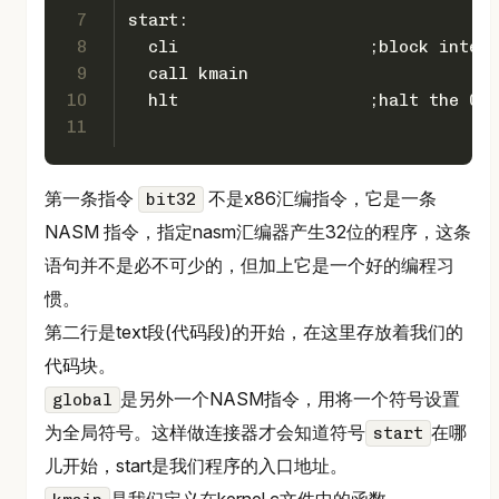
7
start:
8
  cli 			;block int
9
  call kmain
10
  hlt		 	;halt the CPU
11
第一条指令
不是x86汇编指令，它是一条
bit32
NASM 指令，指定nasm汇编器产生32位的程序，这条
语句并不是必不可少的，但加上它是一个好的编程习
惯。
第二行是text段(代码段)的开始，在这里存放着我们的
代码块。
是另外一个NASM指令，用将一个符号设置
global
为全局符号。这样做连接器才会知道符号
在哪
start
儿开始，start是我们程序的入口地址。