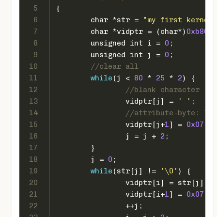
5
{
6
char
 *str = 
"my first kernel"
7
char
 *vidptr = (
char
*)
0xb8000
8
unsigned
int
 i = 
0
;
9
unsigned
int
 j = 
0
;
10
//clear all
11
while
(j < 
80
 * 
25
 * 
2
) {
12
//blank character
13
		vidptr[j] = 
' '
;
14
15
		vidptr[j+
1
] = 
0x07
16
		j = j + 
2
;
17
	}
18
	j = 
0
;
19
while
(str[j] != 
'\0'
) {
20
		vidptr[i] = str[j];
21
		vidptr[i+
1
] = 
0x07
;
22
		++j;