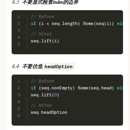
不要显式检查index的边界
1
// Before
2
if
 (i < seq.length) 
Some
(seq(i)) 
else
3
// After
4
seq.lift(i)
5
headOption
不要仿造
1
// Before
2
if
 (seq.nonEmpty) 
Some
(seq.head) 
else
3
seq.lift(
0
)
4
// After
5
seq.headOption
6