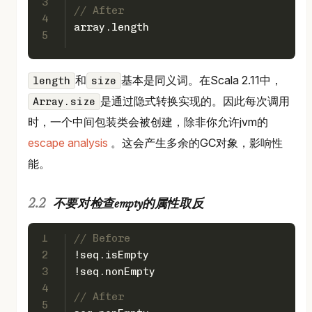
3
// After
4
array.length
5
和
基本是同义词。在Scala 2.11中，
length
size
是通过隐式转换实现的。因此每次调用
Array.size
时，一个中间包装类会被创建，除非你允许jvm的
escape analysis
。这会产生多余的GC对象，影响性
能。
不要对检查empty的属性取反
1
// Before
2
!seq.isEmpty
3
!seq.nonEmpty
4
// After
5