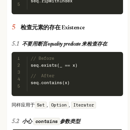
seq.zipWithIndex
5
检查元素的存在 Existence
不要用断言equality predicate 来检查存在
1
// Before
2
seq.exists(_ == x)
3
//  After
4
seq.contains(x)
5
同样应用于
,
,
Set
Option
Iterator
contains
小心
参数类型