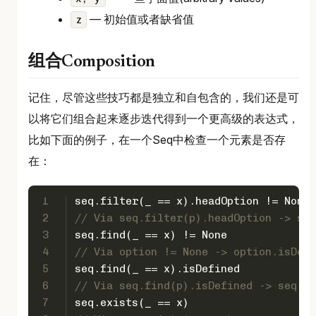
— 初始值或者缺省值
z
组合Composition
记住，尽管这些技巧都是独立和自包含的，我们还是可
以将它们组合起来逐步迭代得到一个更高级的表达式，
比如下面的例子，在一个Seq中检查一个元素是否存
在：
1
seq.filter(_ == x).headOption != 
None
2
// Via seq.filter(p).headOption -> seq
3
seq.find(_ == x) != 
None
4
// Via option != None -> option.isDefi
5
seq.find(_ == x).isDefined
6
// Via seq.find(p).isDefined -> seq.ex
7
seq.exists(_ == x)