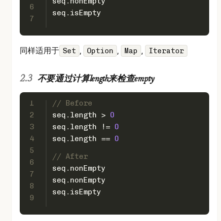
seq.nonEmpty
6
seq.isEmpty
7
同样适用于
,
,
,
Set
Option
Map
Iterator
不要通过计算length来检查empty
1
// Before
2
seq.length > 
0
3
seq.length != 
0
4
seq.length == 
0
5
// After
6
seq.nonEmpty
7
seq.nonEmpty
8
seq.isEmpty
9