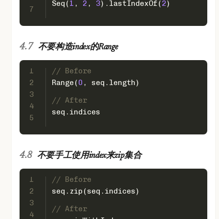
Seq
(
1
, 
2
, 
3
).lastIndexOf(
2
)
7
不要构造index的Range
1
// Before
2
Range
(
0
, seq.length)
3
// After
4
seq.indices
5
不要手工使用index来zip集合
1
// Before
2
seq.zip(seq.indices)
3
// After
4