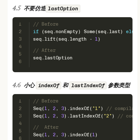
lastOption
不要仿造
1
// Before
2
if
 (seq.nonEmpty) 
Some
(seq.last) 
else
3
seq.lift(seq.length - 
1
)
4
// After
5
seq.lastOption
6
indexOf
lastIndexOf
小心
和
参数类型
1
// Before
2
Seq
(
1
, 
2
, 
3
).indexOf(
"1"
) 
// compilabl
3
Seq
(
1
, 
2
, 
3
).lastIndexOf(
"2"
) 
// compi
4
//  After
5
Seq
(
1
, 
2
, 
3
).indexOf(
1
)
6