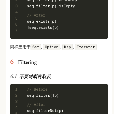
2
seq.filter(p).nonEmpty
3
seq.filter(p).isEmpty
4
// After
5
seq.exists(p)
6
!seq.exists(p)
7
同样应用于
,
,
,
Set
Option
Map
Iterator
Filtering
不要对断言取反
1
// Before
2
seq.filter(!p)
3
// After
4
seq.filterNot(p)
5