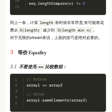
10
seq.lengthCompare(n) != 
0
11
同上一条，计算
有时候非常昂贵,有可能将花
length
费从
减少到
。
O(length)
O(length min n)
对于无限的stream来说，上面的技巧是绝对必要的。
等价 Equality
==
不要使用
比较数组：
1
// Before
2
array1 == array2
3
// After
4
array1.sameElements(array2)
5