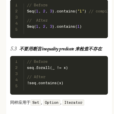
1
// Before
2
Seq
(
1
, 
2
, 
3
).contains(
"1"
) 
// compilab
3
//  After
4
Seq
(
1
, 
2
, 
3
).contains(
1
)
5
不要用断言inequality predicate 来检查不存在
1
// Before
2
seq.forall(_ != x)
3
// After
4
!seq.contains(x)
5
同样应用于
,
,
Set
Option
Iterator