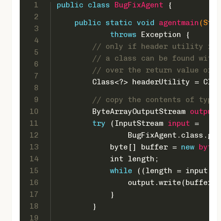
1
public
class
BugFixAgent
 {
2
public
static
void
agentmain
(Stri
3
throws
 Exception {
4
// only if header utility is 
5
// a class can be found withi
6
// over the return value of I
7
        Class<?> headerUtility = Clas
8
9
// copy the contents of typo
10
ByteArrayOutputStream
output
11
try
 (
InputStream
input
=
12
                BugFixAgent.class.get
13
byte
[] buffer = 
new
byte
[
14
int
 length;
15
while
 ((length = input.re
16
                output.write(buffer, 
17
            }
18
        }
19