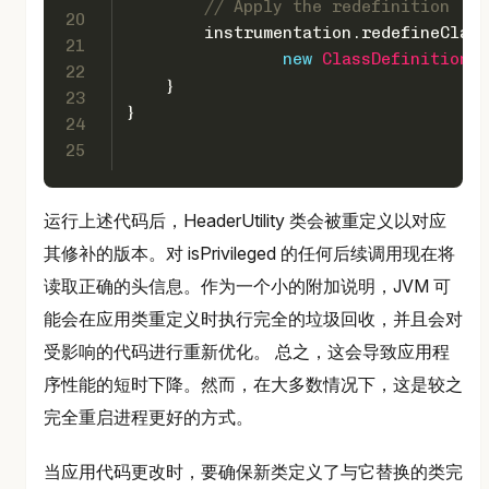
// Apply the redefinition
20
        instrumentation.redefineClass
21
new
ClassDefinition
(h
22
    }
23
}
24
25
运行上述代码后，HeaderUtility 类会被重定义以对应
其修补的版本。对 isPrivileged 的任何后续调用现在将
读取正确的头信息。作为一个小的附加说明，JVM 可
能会在应用类重定义时执行完全的垃圾回收，并且会对
受影响的代码进行重新优化。 总之，这会导致应用程
序性能的短时下降。然而，在大多数情况下，这是较之
完全重启进程更好的方式。
当应用代码更改时，要确保新类定义了与它替换的类完