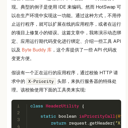
现。典型的例子是使用 IDE 来编码。然而 HotSwap 可
以在生产环境中实现这一功能。通过这种方式，不用停
止运行程序，就可以扩展在线的应用程序，或者在运行
的项目上修复小的错误。这篇文章中，我将演示动态绑
定、应用运行期代码变化进行绑定、介绍一些工具 API
以及
Byte Buddy 库
，这个库提供了一些 API 代码改
变更方便。
假设有一个正在运行的应用程序，通过校验 HTTP 请
求中的
头部，来执行服务器的特殊处
X-Priority
理。该校验使用下面的工具类来实现:
1
class
HeaderUtility
 {
2
static
boolean
isPriorityCall
(Http
3
return
 request.getHeader(
"X-Pi
4