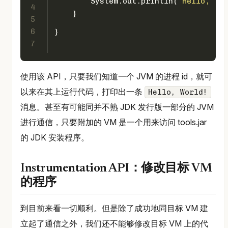
        System.out.println(
"Hello, "
 +
4
    }
5
6
}
7
使用该 API，只要我们知道一个 JVM 的进程 id，就可
以来在其上运行代码，打印出一条
Hello, World!
消息。甚至有可能同并不熟 JDK 发行版一部分的 JVM
进行通信，只要附加的 VM 是一个用来访问 tools.jar
的 JDK 安装程序。
Instrumentation API：修改目标 VM
的程序
到目前来看一切顺利。但是除了成功地同目标 VM 建
立起了通信之外，我们还不能够修改目标 VM 上的代