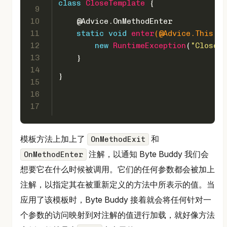
class
CloseTemplate
 {
9
10
@Advice
.OnMethodEnter
11
static
void
enter
(
@Advice
.This Ob
12
new
RuntimeException
(
"Closed:
13
    }
14
}
15
16
17
模板方法上加上了
和
OnMethodExit
注解，以通知 Byte Buddy 我们会
OnMethodEnter
想要它在什么时候被调用。它们的任何参数都会被加上
注解，以指定其在被重新定义的方法中所表示的值。当
应用了该模板时，Byte Buddy 接着就会将任何针对一
个参数的访问映射到对注解的值进行加载，就好像方法