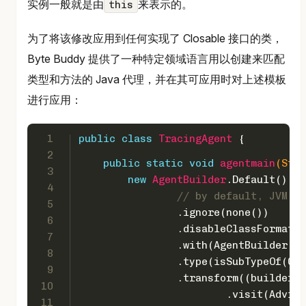
实例一般就是由
来表示的。
this
为了将该修改应用到任何实现了 Closable 接口的类，
Byte Buddy 提供了一种特定领域语言用以创建来匹配
类型和方法的 Java 代理，并在其可应用时对上述模板
进行应用：
1
public
class
TracingAgent
 {
2
public
static
void
agentmain
(Stri
3
new
AgentBuilder
.Default()
4
// by default, JVM cl
5
                .ignore(none())
6
                .disableClassFormatCh
7
                .with(AgentBuilder.Re
8
                .type(isSubTypeOf(Clo
9
                .transform((builder, 
10
                        .visit(Advice
11