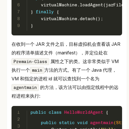
6
    virtualMachine.loadAgent(jarFileNa
7
} 
finally
 {
8
    virtualMachine.detach();
9
}
在收到一个 JAR 文件之后，目标虚拟机会查看该 JAR
的程序清单描述文件（manifest），并定位处在
属性之下的类。这非常类似于 VM
Premain-Class
执行一个
方法的方式。有了一个 Java 代理，
main
VM 和指定的进程 id 就可以查找到一个名为
的方法，该方法可以由指定线程中的远
agentmain
程进程来执行:
1
public
class
HelloWorldAgent
 {
2
public
static
void
agentmain
(Strin
3