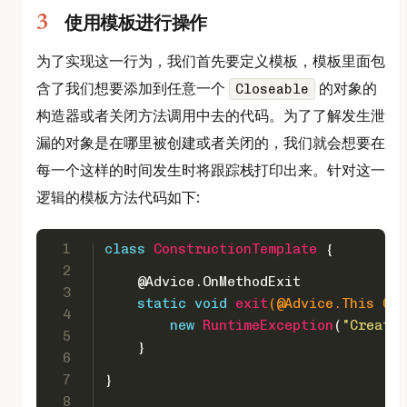
使用模板进行操作
为了实现这一行为，我们首先要定义模板，模板里面包
含了我们想要添加到任意一个
的对象的
Closeable
构造器或者关闭方法调用中去的代码。为了了解发生泄
漏的对象是在哪里被创建或者关闭的，我们就会想要在
每一个这样的时间发生时将跟踪栈打印出来。针对这一
逻辑的模板方法代码如下:
1
class
ConstructionTemplate
 {
2
@Advice
.OnMethodExit
3
static
void
exit
(
@Advice
.This Obj
4
new
RuntimeException
(
"Created
5
    }
6
7
}
8