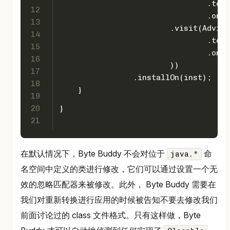
                                .to(C
12
                                .on(i
13
                        .visit(Advice
14
                                .to(C
15
                                .on(n
16
                        ))
17
                .installOn(inst);
18
    }
19
20
}
21
在默认情况下，Byte Buddy 不会对位于
命
java.*
名空间中定义的类进行修改，它们可以通过设置一个无
效的忽略匹配器来被修改。此外， Byte Buddy 需要在
我们对重新转换进行应用的时候被告知不要去修改我们
前面讨论过的 class 文件格式。只有这样做，Byte