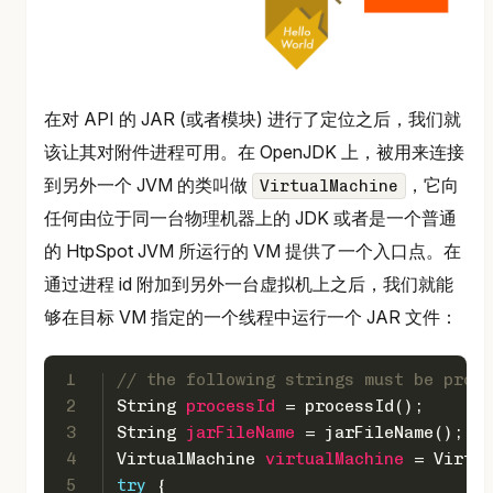
在对 API 的 JAR (或者模块) 进行了定位之后，我们就
该让其对附件进程可用。在 OpenJDK 上，被用来连接
到另外一个 JVM 的类叫做
，它向
VirtualMachine
任何由位于同一台物理机器上的 JDK 或者是一个普通
的 HtpSpot JVM 所运行的 VM 提供了一个入口点。在
通过进程 id 附加到另外一台虚拟机上之后，我们就能
够在目标 VM 指定的一个线程中运行一个 JAR 文件：
1
// the following strings must be provi
2
String
processId
=
 processId();
3
String
jarFileName
=
 jarFileName();
4
VirtualMachine
virtualMachine
=
 Virtua
5
try
 {