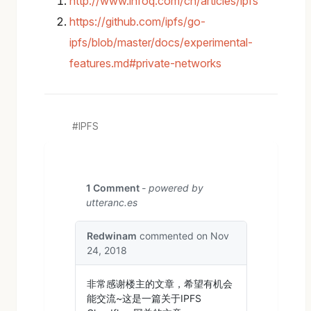
http://www.infoq.com/cn/articles/ipfs
https://github.com/ipfs/go-
ipfs/blob/master/docs/experimental-
features.md#private-networks
IPFS