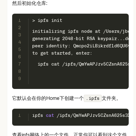
然后初始化仓库:
1
> ipfs init
2
initializing ipfs node at /Users/jbene
3
generating 2048-bit RSA keypair...done
4
peer identity: Qmcpo2iLBikrdf1d6QU6vXu
5
to get started, enter:
6
7
  ipfs cat /ipfs/QmYwAPJzv5CZsnA625s3X
8
9
它默认会在你的Home下创建一个
文件夹。
.ipfs
1
ipfs 
cat
 /ipfs/QmYwAPJzv5CZsnA625s3Xf2
查看ipfs网络上的一个文件，正常你可以看到这个文件