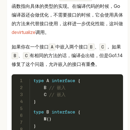
函数指向具体的类型的实现。在编译代码的时候，Go
编译器还会做优化，不需要接口的时候，它会使用具体
的方法来代替接口使用，这样进一步优化性能，这叫做
devirtualize
调用。
如果你在一个接口
中嵌入两个接口
、
， 如果
A
B
C
、
有相同的方法的话，编译会出错，但是Go1.14
B
C
修复了这个问题，允许嵌入的接口有重叠。
1
type
 A 
interface
 {
2
    B 
// 嵌入
3
    C 
// 嵌入
4
}
5
type
 B 
interface
 {
6
    M()
7
}
8