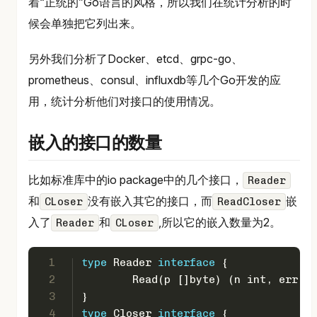
着“正统的”Go语言的风格，所以我们在统计分析的时
候会单独把它列出来。
另外我们分析了Docker、etcd、grpc-go、
prometheus、consul、influxdb等几个Go开发的应
用，统计分析他们对接口的使用情况。
嵌入的接口的数量
比如标准库中的io package中的几个接口，
Reader
和
没有嵌入其它的接口，而
嵌
CLoser
ReadCloser
入了
和
,所以它的嵌入数量为2。
Reader
CLoser
1
type
 Reader 
interface
 {
2
	Read(p []
byte
) (n 
int
, err 
er
3
}
4
type
 Closer 
interface
 {