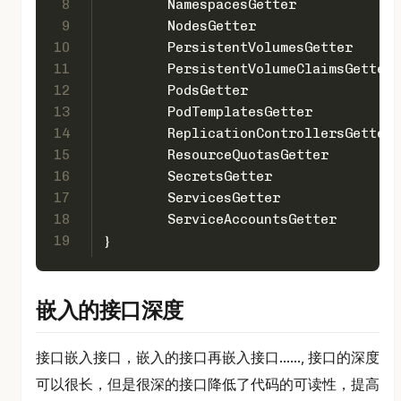
8
	NamespacesGetter
9
	NodesGetter
10
	PersistentVolumesGetter
11
	PersistentVolumeClaimsGetter
12
	PodsGetter
13
	PodTemplatesGetter
14
	ReplicationControllersGetter
15
	ResourceQuotasGetter
16
	SecretsGetter
17
	ServicesGetter
18
	ServiceAccountsGetter
19
}
嵌入的接口深度
接口嵌入接口，嵌入的接口再嵌入接口......, 接口的深度
可以很长，但是很深的接口降低了代码的可读性，提高