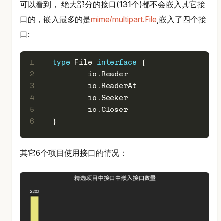
可以看到， 绝大部分的接口(131个)都不会嵌入其它接
口的，嵌入最多的是
mime/multipart.File
,嵌入了四个接
口:
1
type
 File 
interface
 {
2
	io.Reader
3
	io.ReaderAt
4
	io.Seeker
5
	io.Closer
6
}
其它6个项目使用接口的情况：