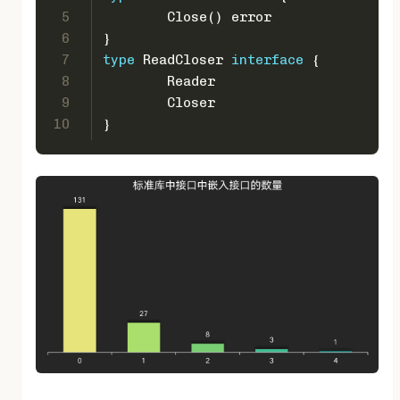
5
	Close() 
error
6
}
7
type
 ReadCloser 
interface
 {
8
	Reader
9
	Closer
10
}