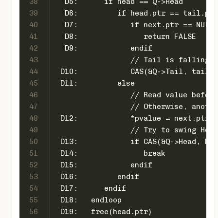
38
  D5:   
39
  D6:         if head.ptr == tail.ptr
40
  D7:            if next.ptr == NULL 
41
  D8:               return FALSE     
42
  D9:            endif
43
                 // Tail is falling b
44
 D10:            CAS(&Q->Tail, tail, 
45
 D11:   
46
                 // Read value before
47
                 // Otherwise, anothe
48
 D12:            *pvalue = next.ptr->
49
                 // Try to swing Head
50
 D13:            if CAS(&Q->Head, hea
51
 D14:               break            
52
 D15:            endif
53
 D16:         endif
54
 D17:      endif
55
 D18:   endloop
56
 D19:  