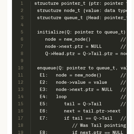
1
structure pointer_t {ptr: pointer to 
2
 structure node_t {value: data type, 
3
 structure queue_t {Head: pointer_t, 
4
5
 initialize(Q: pointer to queue_t)
6
    node =
7
    node
8
9
10
 enqueue(Q: pointer to queue_t, value
11
  E1:   
12
  E2:   n
13
  E3:   n
14
  E4:  
15
  E5:   
16
17
  E7:    
18
              // Was Tail pointing to
19
  E8:         if next.ptr == NULL