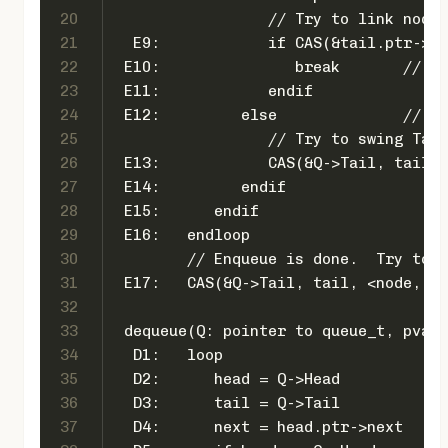
20
                 // Try to link node 
21
  E9:            if CAS(&tail.ptr->ne
22
 E10:    
23
 E11:            endif
24
 E12:  
25
                 // Try to swing Tail
26
 E13:            CAS(&Q->Tail, tail, 
27
 E14:         endif
28
 E15:      endif
29
 E16:   endloop
30
        // Enqueue is done.  Try to s
31
 E17:   CAS(&Q->Tail, tail, <node, ta
32
33
 dequeue(Q: pointer to queue_t, pvalu
34
  D1: 
35
  D2:      h
36
  D3:      t
37
  D4:      next = head.ptr->next    /