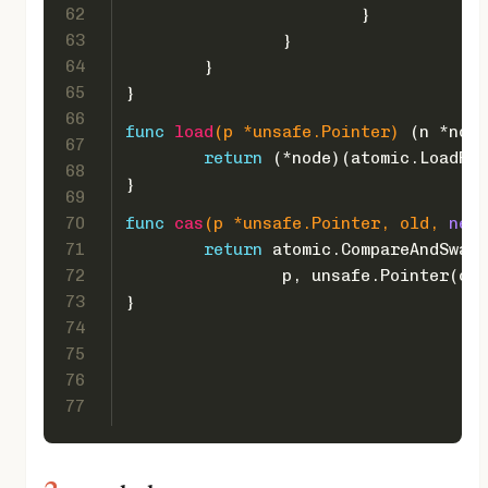
62
			}
63
		}
64
	}
65
}
66
func
load
(p *unsafe.Pointer)
 (n *node
67
return
 (*node)(atomic.LoadPoi
68
}
69
70
func
cas
(p *unsafe.Pointer, old, 
new
 
71
return
 atomic.CompareAndSwapP
72
		p, unsafe.Pointer(ol
73
}
74
75
76
77