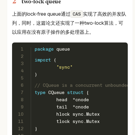
two-lock queue
上面的lock-free queue通过
实现了高效的并发队
CAS
列，同时，这篇论文还实现了一种two-lock算法，可
以应用在没有原子操作的多处理器上。
1
package
 queue
2
import
 (
3
"sync"
4
)
5
6
// CQueue is a concurrent unbounded q
7
type
 CQueue 
struct
 {
8
	head  *cnode
9
	tail  *cnode
10
	hlock sync.Mutex
11
	tlock sync.Mutex
12
}