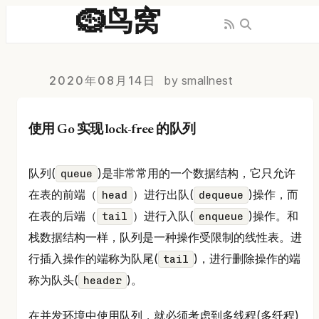
🪹鸟窝
2020年08月14日
by smallnest
使用 Go 实现 lock-free 的队列
队列(
)是非常常用的一个数据结构，它只允许
queue
在表的前端（
）进行出队(
)操作，而
head
dequeue
在表的后端（
）进行入队(
)操作。和
tail
enqueue
栈数据结构一样，队列是一种操作受限制的线性表。进
行插入操作的端称为队尾(
)，进行删除操作的端
tail
称为队头(
)。
header
在并发环境中使用队列，就必须考虑到多线程(多纤程)