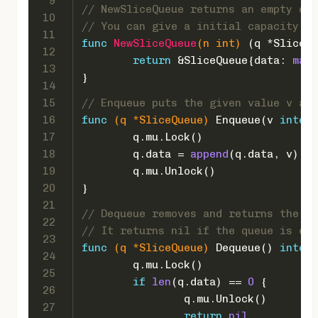
9
// NewSliceQueue returns an empty que
10
// You can give a initial capacity.
11
func
NewSliceQueue
(n 
int
)
 (q *SliceQu
12
return
 &SliceQueue{data: 
make
13
}
14
15
// Enqueue puts the given value v at 
16
func
(q *SliceQueue)
 Enqueue(v 
interf
17
	q.mu.Lock()
18
	q.data = 
append
(q.data, v)
19
	q.mu.Unlock()
20
}
21
// Dequeue removes and returns the va
22
// It returns nil if the queue is emp
23
func
(q *SliceQueue)
 Dequeue() 
interf
24
	q.mu.Lock()
25
if
len
(q.data) == 
0
 {
26
		q.mu.Unlock()
27
return
nil