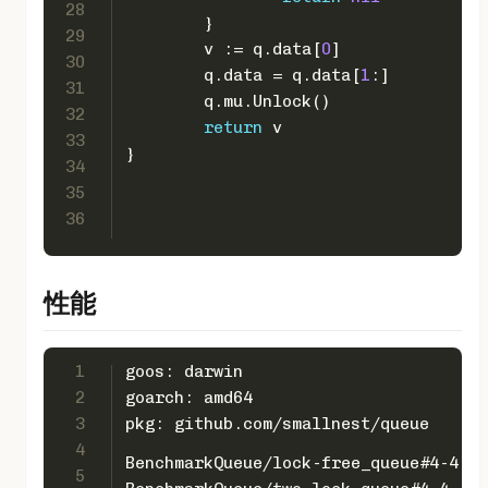
28
	}
29
	v := q.data[
0
]
30
	q.data = q.data[
1
:]
31
	q.mu.Unlock()
32
return
 v
33
}
34
35
36
性能
1
goos: darwin
2
goarch: amd64
3
pkg: github.com/smallnest/queue
4
5