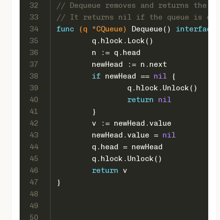
32
// Dequeue removes and returns the va
33
// It returns nil if the queue is emp
34
func
(q *CQueue)
 Dequeue() 
interface
{
35
	q.hlock.Lock()
36
	n := q.head
37
	newHead := n.next
38
if
 newHead == 
nil
 {
39
		q.hlock.Unlock()
40
return
nil
41
	}
42
	v := newHead.value
43
	newHead.value = 
nil
44
	q.head = newHead
45
	q.hlock.Unlock()
46
return
 v
47
}
48
49
50