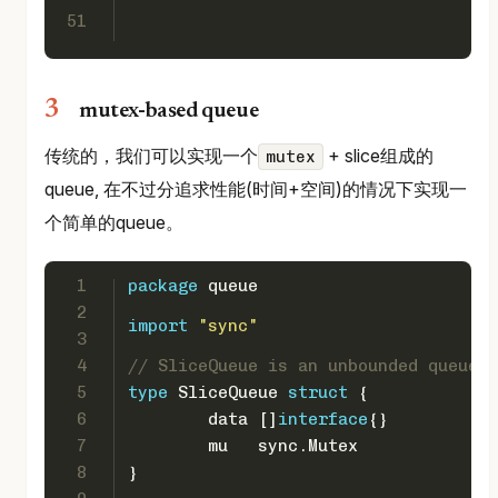
51
mutex-based queue
传统的，我们可以实现一个
+ slice组成的
mutex
queue, 在不过分追求性能(时间+空间)的情况下实现一
个简单的queue。
1
package
 queue
2
import
"sync"
3
4
// SliceQueue is an unbounded queue w
5
type
 SliceQueue 
struct
 {
6
	data []
interface
{}
7
	mu   sync.Mutex
8
}