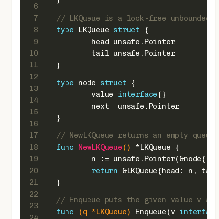
)
6
7
// LKQueue is a lock-free unbounded q
8
type
 LKQueue 
struct
 {
9
	head unsafe.Pointer
10
	tail unsafe.Pointer
11
}
12
type
 node 
struct
 {
13
	value 
interface
{}
14
	next  unsafe.Pointer
15
}
16
17
// NewLKQueue returns an empty queue.
18
func
NewLKQueue
()
 *LKQueue {
19
	n := unsafe.Pointer(&node{})
20
return
 &LKQueue{head: n, tail
21
}
22
// Enqueue puts the given value v at 
23
func
(q *LKQueue)
 Enqueue(v 
interface
24