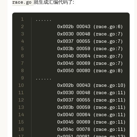
就生成汇编代码了:
race.go
1
......
2
3
4
5
6
7
8
9
......
10
11
12
13
14
15
16
17