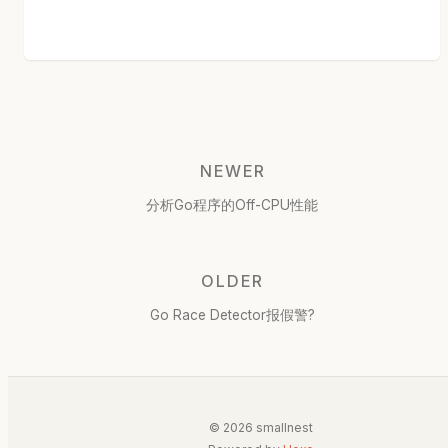
NEWER
分析Go程序的Off-CPU性能
OLDER
Go Race Detector报假警?
© 2026 smallnest