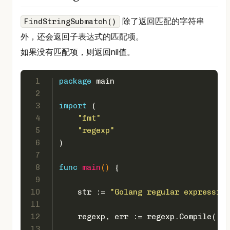
除了返回匹配的字符串
FindStringSubmatch()
外，还会返回子表达式的匹配项。
如果没有匹配项，则返回nil值。
1
package
 main 
2
3
import
 ( 
4
"fmt"
5
"regexp"
6
) 
7
8
func
main
()
 {   
9
10
    str := 
"Golang regular expression
11
12
    regexp, err := regexp.Compile(
`p(
13