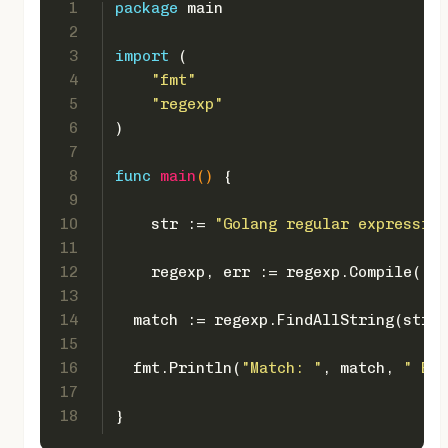
1
package
 main 
2
3
import
 ( 
4
"fmt"
5
"regexp"
6
) 
7
8
func
main
()
 {   
9
10
    str := 
"Golang regular expression
11
12
    regexp, err := regexp.Compile(
`p(
13
14
  match := regexp.FindAllString(str, 
15
16
  fmt.Println(
"Match: "
, match, 
" Err
17
18
}