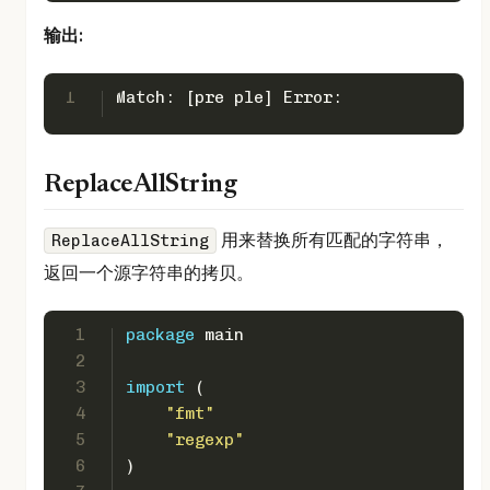
输出:
1
Match: [pre ple] Error:
ReplaceAllString
用来替换所有匹配的字符串，
ReplaceAllString
返回一个源字符串的拷贝。
1
package
 main 
2
3
import
 ( 
4
"fmt"
5
"regexp"
6
) 