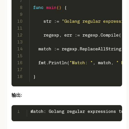
7
8
func
main
()
 {   
9
10
    str := 
"Golang regular expression
11
12
    regexp, err := regexp.Compile(
`ex
13
14
  match := regexp.ReplaceAllString(st
15
16
  fmt.Println(
"Match: "
, match, 
" Err
17
18
}
输出:
1
Match: Golang regular expressions tuto