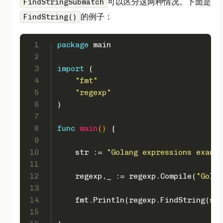
可以区分这两种情况。下面是
FindStringSubmatch
的例子：
FindString()
1
package
 main 
2
3
import
 ( 
4
"fmt"
5
"regexp"
6
) 
7
8
func
main
()
 {   
9
10
    str := 
"Golang expressions exampl
11
12
    regexp,_ := regexp.Compile(
"Gola(
13
14
    fmt.Println(regexp.FindString(str
15