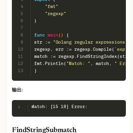
4
"fmt"
5
"regexp"
6
) 
7
8
func
main
()
 {
9
str := 
"Golang regular expressions ex
10
regexp, err := regexp.Compile(
`exp`
)
11
match := regexp.FindStringIndex(str)
12
fmt.Println(
"Match: "
, match, 
" Error
13
}
输出:
1
Match: [15 18] Error:
FindStringSubmatch