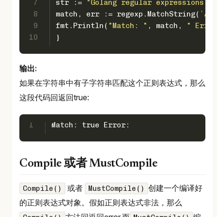
7
str := 
"Golang regular expressions ex
8
match, err := regexp.MatchString(
`^Go
9
fmt.Println(
"Match: "
, match, 
" Error
10
}
输出:
如果在字符串中有子字符串匹配这个正则表达式，那么
这段代码回返回true:
1
Match: true Error:
Compile 或者 MustCompile
或者
创建一个编译好
Compile()
MustCompile()
的正则表达式对象。假如正则表达式非法，那么