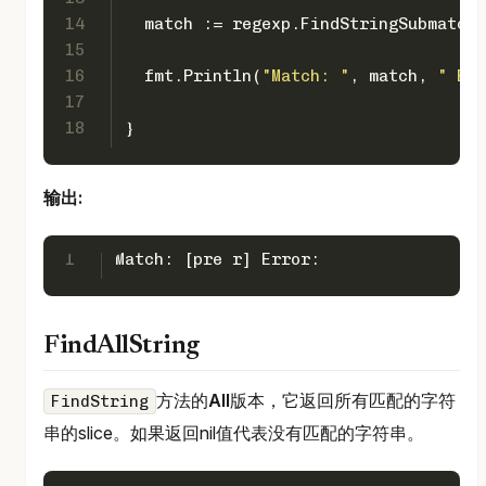
14
  match := regexp.FindStringSubmatch(
15
16
  fmt.Println(
"Match: "
, match, 
" Err
17
18
}
输出:
1
Match: [pre r] Error:
FindAllString
方法的
All
版本，它返回所有匹配的字符
FindString
串的slice。如果返回nil值代表没有匹配的字符串。