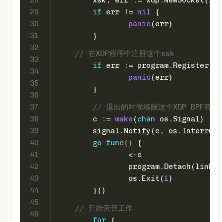
29
if
 err != 
nil
 {
30
panic
(err)
31
	}
32
// 在XDP程序中注册这个xsk
33
if
 err := program.Register(Qu
34
panic
(err)
35
	}
36
37
// 退出的时候移除这个XDP BPF程序
38
	c := 
make
(
chan
 os.Signal)
39
	signal.Notify(c, os.Interrup
40
go
func
()
 {
41
		<-c
42
		program.Detach(link.
43
		os.Exit(
1
)
44
	}()
45
// 开始劳苦工作
46
for
 {