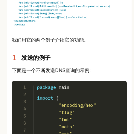
我们用它的两个例子介绍它的功能。
发送的例子
下面是一个不断发送DNS查询的示例:
1
package
 main
2
import
 (
3
"encoding/hex"
4
"flag"
5
"fmt"
6
"math"
7
"net"