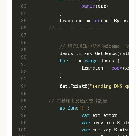
83
panic
(err)
84
	}
85
	frameLen := 
len
(buf.Bytes())
86
//-----------------
87
88
// 填充UMEM中所有的frame, 使
89
	descs := xsk.GetDescs(math.
90
for
 i := 
range
 descs {
91
		frameLen = 
copy
(xsk.
92
	}
93
94
	fmt.Printf(
"sending DNS quer
95
96
// 每秒输出发送的统计数据
97
go
func
()
 {
98
var
 err 
error
99
var
 prev xdp.Stats
100
var
 cur xdp.Stats