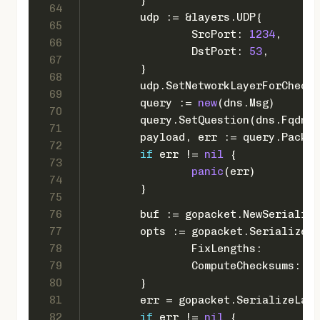
64
	udp := &layers.UDP{
65
		SrcPort: 
1234
,
66
		DstPort: 
53
,
67
	}
68
	udp.SetNetworkLayerForCheck
69
	query := 
new
(dns.Msg)
70
	query.SetQuestion(dns.Fqdn(
71
	payload, err := query.Pack()
72
if
 err != 
nil
 {
73
panic
(err)
74
	}
75
76
	buf := gopacket.NewSerializ
77
	opts := gopacket.SerializeO
78
		FixLengths:       
tr
79
		ComputeChecksums: 
tr
80
	}
81
	err = gopacket.SerializeLay
82
if
 err != 
nil
 {