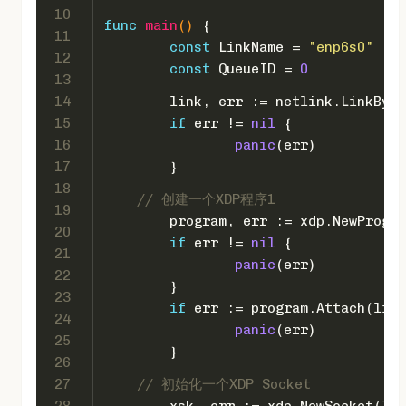
10
func
main
()
 {
11
const
 LinkName = 
"enp6s0"
12
const
 QueueID = 
0
13
14
	link, err := netlink.LinkByN
15
if
 err != 
nil
 {
16
panic
(err)
17
	}
18
// 创建一个XDP程序1
19
	program, err := xdp.NewProgr
20
if
 err != 
nil
 {
21
panic
(err)
22
	}
23
if
 err := program.Attach(link
24
panic
(err)
25
	}
26
27
// 初始化一个XDP Socket
28
	xsk, err := xdp.NewSocket(li