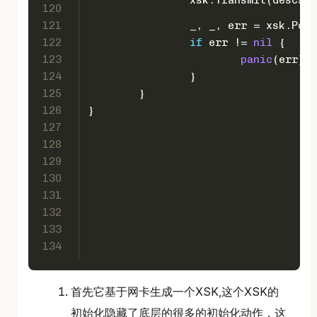
120
121
		_, _, err = xsk.Pol
122
if
 err != 
nil
 {
123
panic
(err)
124
		}
125
	}
126
}
127
128
129
130
131
132
133
134
首先它基于网卡生成一个XSK,这个XSK的
初始化隐藏了底层的很多的初始化动作，这