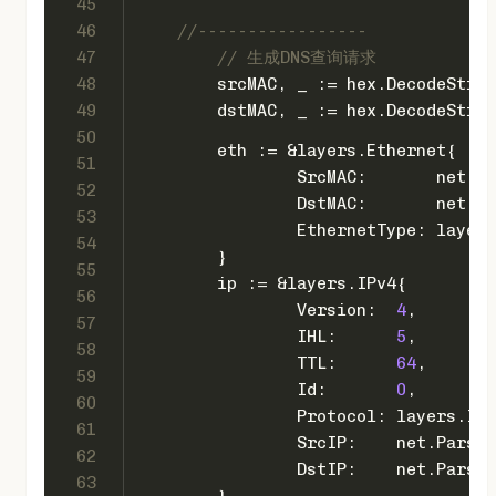
45
46
//-----------------
47
// 生成DNS查询请求
48
	srcMAC, _ := hex.DecodeStri
49
	dstMAC, _ := hex.DecodeStri
50
	eth := &layers.Ethernet{
51
		SrcMAC:       net.H
52
		DstMAC:       net.H
53
		EthernetType: layer
54
	}
55
	ip := &layers.IPv4{
56
		Version:  
4
,
57
		IHL:      
5
,
58
		TTL:      
64
,
59
		Id:       
0
,
60
		Protocol: layers.IP
61
		SrcIP:    net.Parse
62
		DstIP:    net.Parse
63
	}