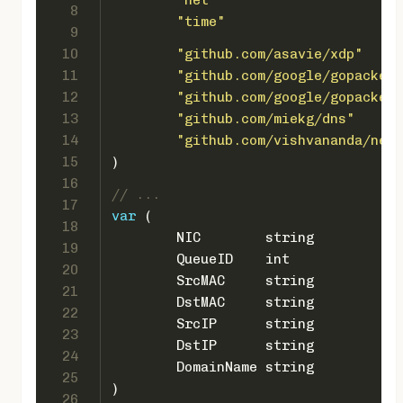
8
"time"
9
10
"github.com/asavie/xdp"
11
"github.com/google/gopacket"
12
"github.com/google/gopacket/
13
"github.com/miekg/dns"
14
"github.com/vishvananda/netl
15
)
16
// ...
17
var
 (
18
	NIC        
string
19
	QueueID    
int
20
	SrcMAC     
string
21
	DstMAC     
string
22
	SrcIP      
string
23
	DstIP      
string
24
	DomainName 
string
25
)
26