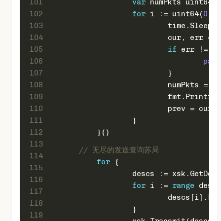
101
var
 numPkts 
uint64
102
for
 i := 
uint64
(
0
); 
103
			time.Sleep
104
			cur, err =
105
if
 err != 
ni
106
pani
107
			}
108
			numPkts =
109
			fmt.Printf(
"
110
			prev = cur
111
		}
112
	}()
113
// 无尽的发送查询苏局
114
for
 {
115
		descs := xsk.GetDe
116
for
 i := 
range
 descs
117
			descs[i].Le
118
		}
119
		xsk.Transmit(descs)