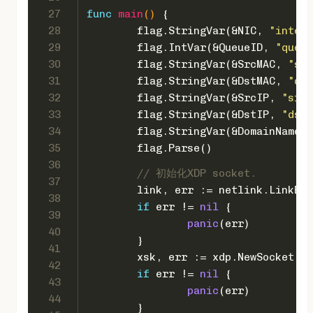
27
func
main
()
 {
28
	flag.StringVar(&NIC, 
"interf
29
	flag.IntVar(&QueueID, 
"queue
30
	flag.StringVar(&SrcMAC, 
"src
31
	flag.StringVar(&DstMAC, 
"dst
32
	flag.StringVar(&SrcIP, 
"srci
33
	flag.StringVar(&DstIP, 
"dsti
34
	flag.StringVar(&DomainName, 
35
	flag.Parse()
36
// 初始化XDP socket.
37
	link, err := netlink.LinkBy
38
if
 err != 
nil
 {
39
panic
(err)
40
	}
41
	xsk, err := xdp.NewSocket(l
42
if
 err != 
nil
 {
43
panic
(err)
44
	}