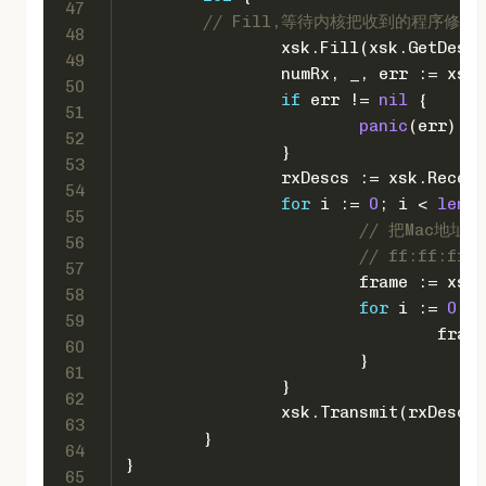
47
// Fill,等待内核把收到的程序修到Rx
48
		xsk.Fill(xsk.GetDes
49
		numRx, _, err := xsk
50
if
 err != 
nil
 {
51
panic
(err)
52
		}
53
		rxDescs := xsk.Recei
54
for
 i := 
0
; i < 
len
(r
55
// 把Mac地址
56
// ff:ff:ff:f
57
			frame := xs
58
for
 i := 
0
; i
59
				fr
60
			}
61
		}
62
		xsk.Transmit(rxDescs
63
	}
64
}
65