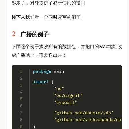
起来了，对外提供了易于使用的接口
接下来我们看一个同时读写的例子。
广播的例子
下面这个例子接收所有的数据包，并把目的Mac地址改
成广播地址，再发送出去：
1
package
 main
2
import
 (
3
"os"
4
"os/signal"
5
"syscall"
6
7
"github.com/asavie/xdp"
8
"github.com/vishvananda/netli
9
)