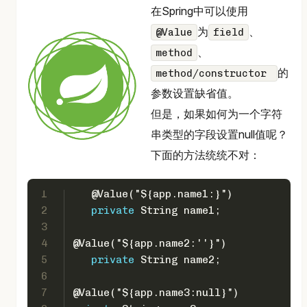
在Spring中可以使用
为
、
@Value
field
、
method
的
method/constructor
参数设置缺省值。
但是，如果如何为一个字符
串类型的字段设置null值呢？
下面的方法统统不对：
1
@Value("${app.name1:}")
2
private
 String name1;
3
4
@Value("${app.name2:''}")
5
private
 String name2;
6
7
@Value("${app.name3:null}")