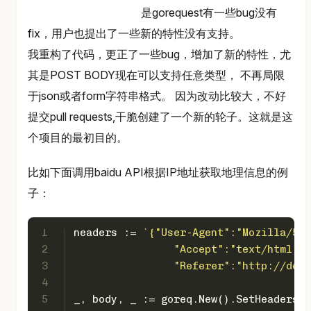
是gorequest有一些bug没有
fix，用户也提出了一些新的特性没有支持。
我重构了代码，更正了一些bug，增加了新的特性，尤
其是POST BODY现在可以支持任意类型， 不再局限
于json或者form字符串格式。 因为改动比较大，不好
提交pull requests,干脆创建了一个新的轮子。这就是这
个项目的最初目的。
比如下面调用baidu API根据IP地址获取地理信息的例
子：
1
headers := 
`{"User-Agent":"Mozilla/5.0
2
		"Accept":"text/html,
3
		"Referer":"http://de
4
5
_, body, _ := goreq.New().SetHeaders(h