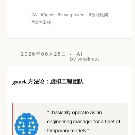
AI
Agent
superpowers
技能框架
软件工程
2026年06月28日
AI
by smallnest
gstack 方法论：虚拟工程团队
"I basically operate as an
engineering manager for a fleet of
temporary models."