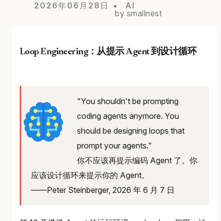
2026年06月28日
AI
by smallnest
Loop Engineering：从提示 Agent 到设计循环
"You shouldn't be prompting
coding agents anymore. You
should be designing loops that
prompt your agents."
你不应该再提示编码 Agent 了。你
应该设计循环来提示你的 Agent。
——Peter Steinberger, 2026 年 6 月 7 日