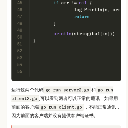
45
if
 err != 
nil
 {
46
		log.Println(n, err)
47
return
48
	}
49
println
(
string
(buf[:n]))
50
}
51
52
53
54
55
运行这两个代码
和
go run server2.go
go run
,可以看到两者可以正常的通讯，如果用
client2.go
前面的客户端
，不能正常通讯，
go run client.go
因为前面的客户端并没有提供客户端证书。