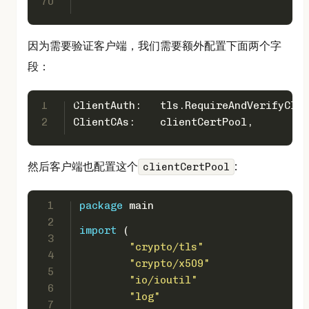
70
因为需要验证客户端，我们需要额外配置下面两个字
段：
1
ClientAuth:   tls.RequireAndVerifyClie
2
ClientCAs:    clientCertPool,
然后客户端也配置这个
:
clientCertPool
1
package
 main
2
import
 (
3
"crypto/tls"
4
"crypto/x509"
5
"io/ioutil"
6
"log"
7