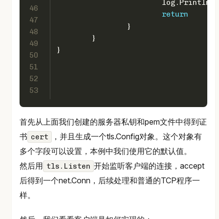
			log.Println(
46
return
47
		}
48
	}
49
}
50
51
52
53
首先从上面我们创建的服务器私钥和pem文件中得到证
书
，并且生成一个tls.Config对象。这个对象有
cert
多个字段可以设置，本例中我们使用它的默认值。
然后用
开始监听客户端的连接，accept
tls.Listen
后得到一个net.Conn，后续处理和普通的TCP程序一
样。