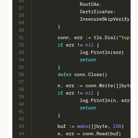
26
		RootCAs:            
27
		Certificates:      
28
		InsecureSkipVerify: 
t
29
	}
30
31
	conn, err := tls.Dial(
"tcp"
, 
32
if
 err != 
nil
 {
33
		log.Println(err)
34
return
35
	}
36
defer
 conn.Close()
37
	n, err := conn.Write([]
byte
(
"
38
if
 err != 
nil
 {
39
		log.Println(n, err)
40
return
41
	}
42
43
	buf := 
make
([]
byte
, 
100
)
44
	n, err = conn.Read(buf)