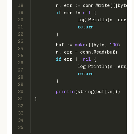
18
	n, err := conn.Write([]
byte
(
"
19
if
 err != 
nil
 {
20
		log.Println(n, err)
21
return
22
	}
23
	buf := 
make
([]
byte
, 
100
)
24
	n, err = conn.Read(buf)
25
if
 err != 
nil
 {
26
		log.Println(n, err)
27
return
28
	}
29
30
println
(
string
(buf[:n]))
31
}
32
33
34
35