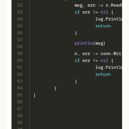
52
		msg, err := r.ReadSt
53
if
 err != 
nil
 {
54
			log.Println(
55
return
56
		}
57
println
(msg)
58
59
		n, err := conn.Write
60
if
 err != 
nil
 {
61
			log.Println(
62
return
63
		}
64
	}
65
}
66
67
68
69