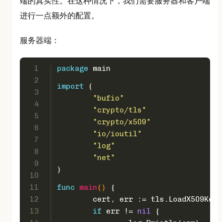
端的真实性。在这种情况下，我们需要服务器和客户端
进行一点额外的配置。
服务器端：
1
package
 main
2
import
 (
3
"bufio"
4
"crypto/tls"
5
"crypto/x509"
6
"io/ioutil"
7
"log"
8
"net"
9
)
10
11
func
main
()
 {
12
	cert, err := tls.LoadX509Key
13
if
 err != 
nil
 {