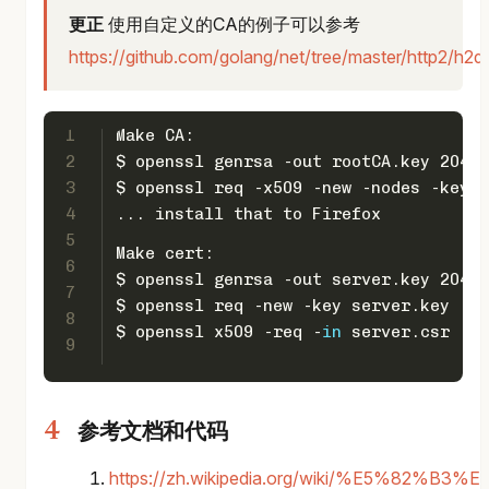
更正
使用自定义的CA的例子可以参考
https://github.com/golang/net/tree/master/http2/h2
1
Make CA:
2
$ openssl genrsa -out rootCA.key 2048
3
$ openssl req -x509 -new -nodes -key r
4
... install that to Firefox
5
Make cert:
6
$ openssl genrsa -out server.key 2048
7
$ openssl req -new -key server.key -ou
8
$ openssl x509 -req -
in
 server.csr -CA
9
参考文档和代码
https://zh.wikipedia.org/wiki/%E5