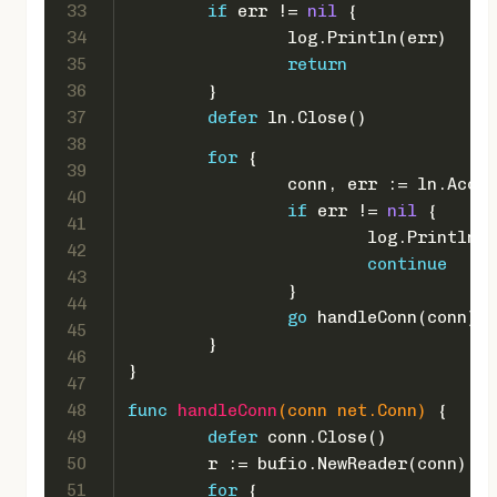
33
if
 err != 
nil
 {
34
		log.Println(err)
35
return
36
	}
37
defer
 ln.Close()
38
for
 {
39
		conn, err := ln.Acce
40
if
 err != 
nil
 {
41
			log.Println(
42
continue
43
		}
44
go
 handleConn(conn)
45
	}
46
}
47
48
func
handleConn
(conn net.Conn)
 {
49
defer
 conn.Close()
50
	r := bufio.NewReader(conn)
51
for
 {