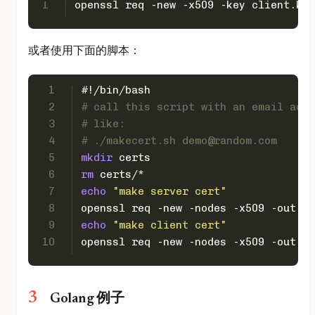
1
openssl req -new -x509 -key client.key
或者使用下面的脚本：
1
#!/bin/bash
2
# call this script with an email addr
3
# like:
4
# ./makecert.sh demo@random.com
5
mkdir
 certs
6
rm
 certs/*
7
echo
"make server cert"
8
openssl req -new -nodes -x509 -out ce
9
echo
"make client cert"
10
openssl req -new -nodes -x509 -out ce
Golang 例子