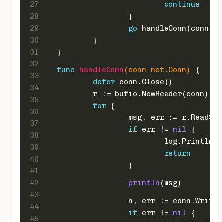
27
continue
28
		}
29
go
 handleConn(conn)
30
	}
31
}
32
func
handleConn
(conn net.Conn)
 {
33
defer
 conn.Close()
34
	r := bufio.NewReader(conn)
35
for
 {
36
		msg, err := r.ReadSt
37
if
 err != 
nil
 {
38
			log.Println(
39
return
40
		}
41
42
println
(msg)
43
		n, err := conn.Write
44
if
 err != 
nil
 {
45