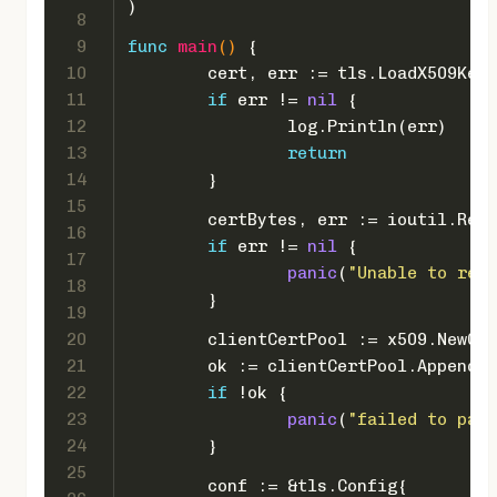
)
8
9
func
main
()
 {
10
	cert, err := tls.LoadX509Key
11
if
 err != 
nil
 {
12
		log.Println(err)
13
return
14
	}
15
	certBytes, err := ioutil.Rea
16
if
 err != 
nil
 {
17
panic
(
"Unable to read
18
	}
19
20
	clientCertPool := x509.NewCe
21
	ok := clientCertPool.AppendC
22
if
 !ok {
23
panic
(
"failed to pars
24
	}
25
	conf := &tls.Config{