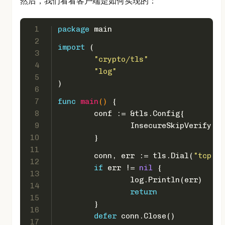
然后，我们看看客户端是如何实现的：
1
package
 main
2
import
 (
3
"crypto/tls"
4
"log"
5
)
6
7
func
main
()
 {
8
	conf := &tls.Config{
9
		InsecureSkipVerify: 
t
10
	}
11
	conn, err := tls.Dial(
"tcp"
, 
12
if
 err != 
nil
 {
13
		log.Println(err)
14
return
15
	}
16
defer
 conn.Close()
17