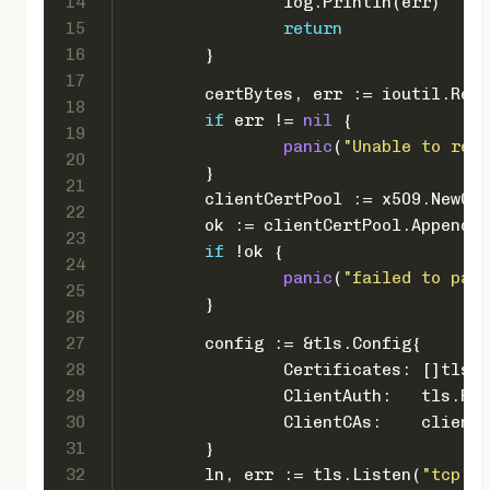
14
		log.Println(err)
15
return
16
	}
17
	certBytes, err := ioutil.Rea
18
if
 err != 
nil
 {
19
panic
(
"Unable to read
20
	}
21
	clientCertPool := x509.NewCe
22
	ok := clientCertPool.AppendC
23
if
 !ok {
24
panic
(
"failed to pars
25
	}
26
27
	config := &tls.Config{
28
		Certificates: []tls.
29
		ClientAuth:   tls.R
30
		ClientCAs:    client
31
	}
32
	ln, err := tls.Listen(
"tcp"
, 