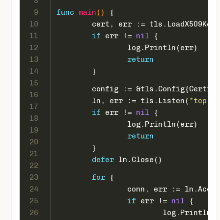
8
9
func
main
()
 {
10
	cert, err := tls.LoadX509Key
11
if
 err != 
nil
 {
12
		log.Println(err)
13
return
14
	}
15
	config := &tls.Config{Certif
16
	ln, err := tls.Listen(
"tcp"
, 
17
if
 err != 
nil
 {
18
		log.Println(err)
19
return
20
	}
21
defer
 ln.Close()
22
23
for
 {
24
		conn, err := ln.Acce
25
if
 err != 
nil
 {
26
			log.Println(