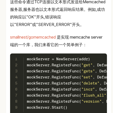
这些命令通过TCP连接以文本形式发送给Memcached
服务器,服务器也以文本形式返回响应结果。例如,成功
的响应以"OK"开头,错误响应
以"ERROR"或"SERVER_ERROR"开头。
smallnest/gomemcached
是实现 memcache server
端的一个库，我们来看它的一个简单例子：
1
mockServer = NewServer(addr)
2
mockServer.RegisterFunc(
"get"
, Default
3
mockServer.RegisterFunc(
"gets"
, Defaul
4
mockServer.RegisterFunc(
"set"
, Default
5
mockServer.RegisterFunc(
"delete"
, Defa
6
mockServer.RegisterFunc(
"incr"
, Defaul
7
mockServer.RegisterFunc(
"flush_all"
, D
8
mockServer.RegisterFunc(
"version"
, Def
9
mockServer.Start()