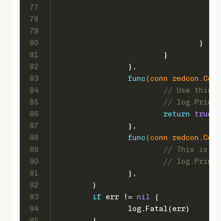
77
78
79
80
				}
81
			}
82
		},
83
func
(conn redcon.Conn
84
// Use this f
85
// log.Print
86
return
true
87
		},
88
func
(conn redcon.Conn
89
// This is ca
90
// log.Printf
91
		},
92
	)
93
if
 err != 
nil
 {
94
		log.Fatal(err)
95
	}