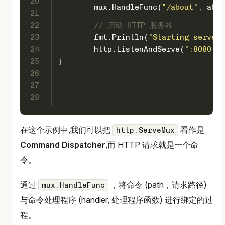
20
	mux.HandleFunc(
"/about"
, abou
21
22
// 启动 HTTP 服务器
23
	fmt.Println(
"Starting server 
24
	http.ListenAndServe(
":8080"
, 
25
}
26
27
28
在这个示例中,我们可以把
看作是
http.ServeMux
Command Dispatcher
,而 HTTP 请求就是一个命
令。
通过
，将命令 (path，请求路径)
mux.HandleFunc
与命令处理程序 (handler, 处理程序函数) 进行绑定的过
程。