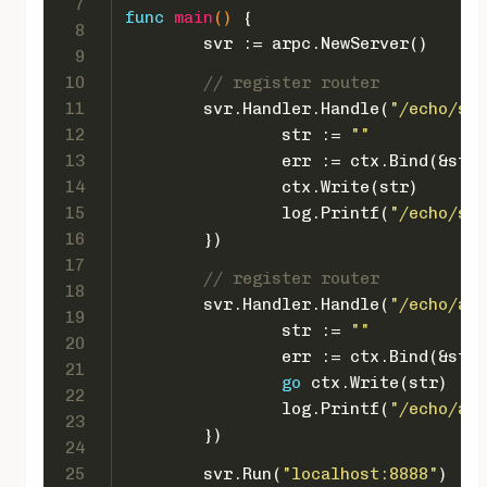
7
func
main
()
 {
8
	svr := arpc.NewServer()
9
10
// register router
11
	svr.Handler.Handle(
"/echo/syn
12
		str := 
""
13
		err := ctx.Bind(&str)
14
		ctx.Write(str)
15
		log.Printf(
"/echo/syn
16
	})
17
// register router
18
	svr.Handler.Handle(
"/echo/asy
19
		str := 
""
20
		err := ctx.Bind(&str)
21
go
 ctx.Write(str)
22
		log.Printf(
"/echo/asy
23
	})
24
25
	svr.Run(
"localhost:8888"
)