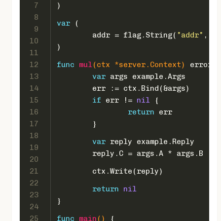
7
)
8
var
 (
9
	addr = flag.String(
"addr"
, 
"l
10
)
11
12
func
mul
(ctx *server.Context)
error
 {
13
var
 args example.Args
14
	err := ctx.Bind(&args)
15
if
 err != 
nil
 {
16
return
 err
17
	}
18
var
 reply example.Reply
19
	reply.C = args.A * args.B
20
21
	ctx.Write(reply)
22
return
nil
23
}
24
25
func
main
()
 {