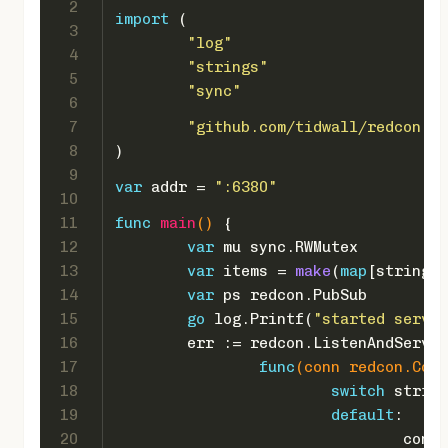
2
import
 (
3
"log"
4
"strings"
5
"sync"
6
7
"github.com/tidwall/redcon"
8
)
9
var
 addr = 
":6380"
10
11
func
main
()
 {
12
var
 mu sync.RWMutex
13
var
 items = 
make
(
map
[
string
][
14
var
 ps redcon.PubSub
15
go
 log.Printf(
"started serve
16
	err := redcon.ListenAndServe
17
func
(conn redcon.Conn
18
switch
 string
19
default
:
20
				co