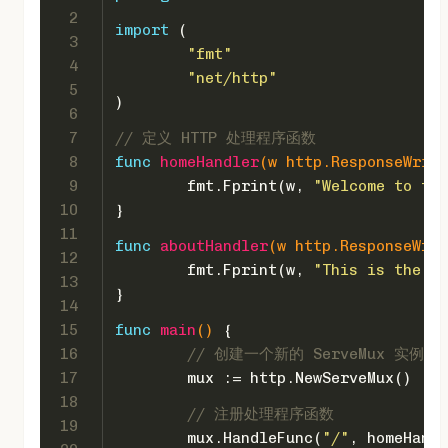
2
import
 (
3
"fmt"
4
"net/http"
5
)
6
7
// 定义 HTTP 处理程序函数
8
func
homeHandler
(w http.ResponseWrite
9
	fmt.Fprint(w, 
"Welcome to the
10
}
11
func
aboutHandler
(w http.ResponseWrit
12
	fmt.Fprint(w, 
"This is the ab
13
}
14
15
func
main
()
 {
16
// 创建一个新的 ServeMux 实例
17
	mux := http.NewServeMux()
18
// 注册处理程序函数
19
	mux.HandleFunc(
"/"
, homeHandl