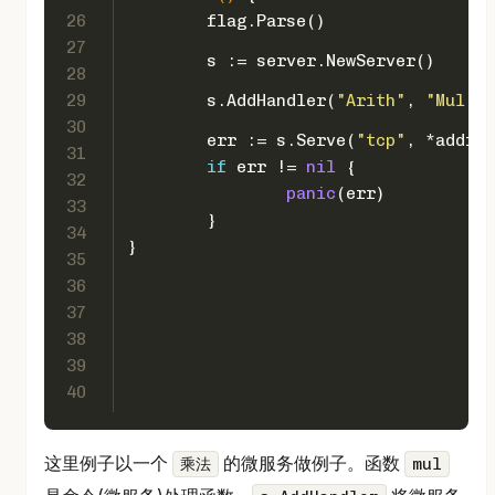
26
	flag.Parse()
27
	s := server.NewServer()
28
29
	s.AddHandler(
"Arith"
, 
"Mul"
, 
30
	err := s.Serve(
"tcp"
, *addr)
31
if
 err != 
nil
 {
32
panic
(err)
33
	}
34
}
35
36
37
38
39
40
这里例子以一个
的微服务做例子。函数
乘法
mul