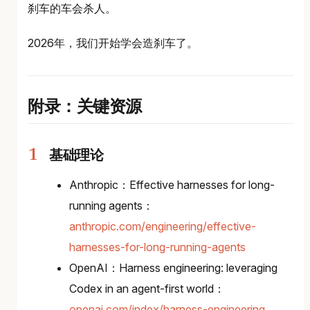
刹车的车会杀人。
2026年，我们开始学会造刹车了。
附录：关键资源
基础理论
Anthropic：Effective harnesses for long-
running agents：
anthropic.com/engineering/effective-
harnesses-for-long-running-agents
OpenAI：Harness engineering: leveraging
Codex in an agent-first world：
openai.com/index/harness-engineering