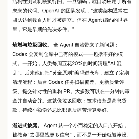
结构性测试机械执行的。一旦编码，就自动应用于所有
未来的代码。OpenAI 的团队发现，"这类架构通常在
团队达到数百人时才被建立。但在 Agent 编码的世界
里，它是早期的先决条件。"
熵增与垃圾回收。
全 Agent 自治带来了新问题：
Codex 会复制仓库中已有的模式——包括不好的模
式。一开始，人类每周五花20%的时间清理"AI 混
乱"。后来他们把"黄金原则"编码进仓库，建立了定期
清理流程：后台 Codex 任务扫描偏差、更新质量评
级、提交针对性的重构 PR。大多数可以在一分钟内审
查并自动合并。这就像垃圾回收：技术债务是高息贷
款，持续小额偿还总比积累后痛苦清算要好。
渐进式披露。
Agent 从一个小而稳定的入口点开始，
被教会"去哪里找更多信息"，而不是一开始就被淹没。