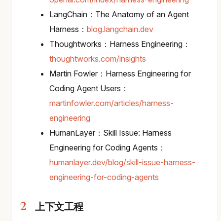
LangChain：The Anatomy of an Agent
Harness：
blog.langchain.dev
Thoughtworks：Harness Engineering：
thoughtworks.com/insights
Martin Fowler：Harness Engineering for
Coding Agent Users：
martinfowler.com/articles/harness-
engineering
HumanLayer：Skill Issue: Harness
Engineering for Coding Agents：
humanlayer.dev/blog/skill-issue-harness-
engineering-for-coding-agents
上下文工程