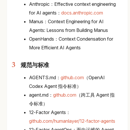
Anthropic：Effective context engineering
for AI agents：
docs.anthropic.com
Manus：Context Engineering for AI
Agents: Lessons from Building Manus
OpenHands：Context Condensation for
More Efficient AI Agents
规范与标准
AGENTS.md：
github.com
（OpenAI
Codex Agent 指令标准）
agent.md：
github.com
（跨工具 Agent 指
令标准）
12-Factor Agents：
github.com/humanlayer/12-factor-agents
12-Factor AgentOps：面向运维的 Agent