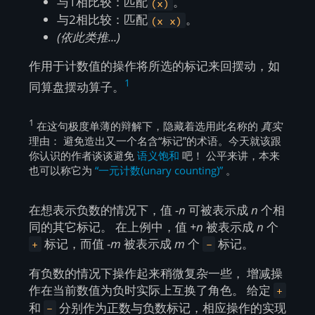
与1相比较：匹配
。
(x)
与2相比较：匹配
。
(x x)
(依此类推...)
作用于计数值的操作将所选的标记来回摆动，如
1
同算盘摆动算子。
1
在这句极度单薄的辩解下，隐藏着选用此名称的
真实
理由： 避免造出又一个名含“标记”的术语。今天就该跟
你认识的作者谈谈避免
语义饱和
吧！ 公平来讲，本来
也可以称它为
“一元计数(unary counting)”
。
在想表示负数的情况下，值
-n
可被表示成
n
个相
同的其它标记。 在上例中，值
+n
被表示成
n
个
标记，而值
-m
被表示成
m
个
标记。
+
-
有负数的情况下操作起来稍微复杂一些， 增减操
作在当前数值为负时实际上互换了角色。 给定
+
和
分别作为正数与负数标记，相应操作的实现
-