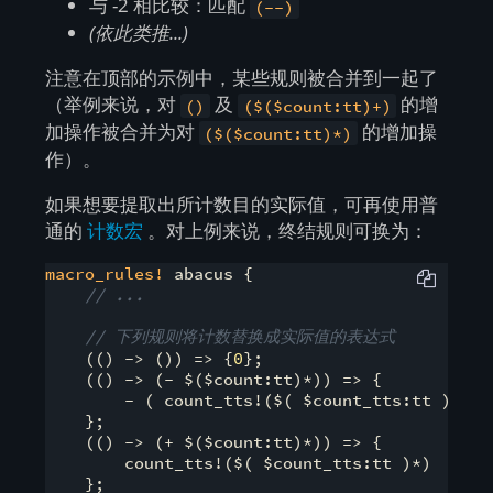
与 -2 相比较：匹配
(--)
(依此类推...)
注意在顶部的示例中，某些规则被合并到一起了
（举例来说，对
及
的增
()
($($count:tt)+)
加操作被合并为对
的增加操
($($count:tt)*)
作）。
如果想要提取出所计数目的实际值，可再使用普
通的
计数宏
。对上例来说，终结规则可换为：
macro_rules!
 abacus {

// ...
// 下列规则将计数替换成实际值的表达式
    (() -> ()) => {
0
};

    (() -> (- $($count:tt)*)) => {

        - ( count_tts!($( $count_tts:tt )*) )

    };

    (() -> (+ $($count:tt)*)) => {

        count_tts!($( $count_tts:tt )*)

    };
