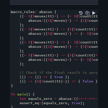
macro_rules
!
 abacus 
{
((
-
$
(
$
moves
:
tt
)
*
)
->
(
+
$
(
$
count
:
tt
)
*
))
    abacus
!
((
$
(
$
moves
)
*
)
->
(
$
(
$
count
)
*
)
}
;
((
-
$
(
$
moves
:
tt
)
*
)
->
(
$
(
$
count
:
tt
)
*
))
=
    abacus
!
((
$
(
$
moves
)
*
)
->
(
-
$
(
$
count
)
}
;
((
+
$
(
$
moves
:
tt
)
*
)
->
(
-
$
(
$
count
:
tt
)
*
))
    abacus
!
((
$
(
$
moves
)
*
)
->
(
$
(
$
count
)
*
)
}
;
((
+
$
(
$
moves
:
tt
)
*
)
->
(
$
(
$
count
:
tt
)
*
))
=
    abacus
!
((
$
(
$
moves
)
*
)
->
(
+
$
(
$
count
)
}
;
// Check if the final result is zero.
((
)
->
(
))
=>
{
true
}
;
((
)
->
(
$
(
$
count
:
tt
)
+
))
=>
{
false
}
;
}
fn
main
(
)
{
let
 equals_zero 
=
 abacus
!
((
++-+-+++--++-
    assert_eq
!
(
equals_zero
,
true
)
;
}