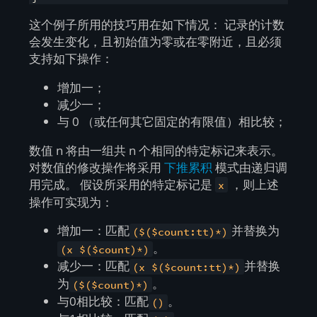
这个例子所用的技巧用在如下情况： 记录的计数
会发生变化，且初始值为零或在零附近，且必须
支持如下操作：
增加一；
减少一；
与 0 （或任何其它固定的有限值）相比较；
数值 n 将由一组共 n 个相同的特定标记来表示。
对数值的修改操作将采用
下推累积
模式由递归调
用完成。 假设所采用的特定标记是
，则上述
x
操作可实现为：
增加一：匹配
并替换为
($($count:tt)*)
。
(x $($count)*)
减少一：匹配
并替换
(x $($count:tt)*)
为
。
($($count)*)
与0相比较：匹配
。
()