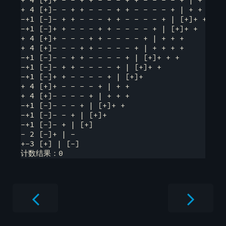
+ 4 [+]- - + + - - - + + - - - - + | + + + +

-+1 [-]- + + - - - + + - - - - + | [+]+ + +

-+1 [-]+ + - - - + + - - - - + | [+]+ +

+ 4 [+]+ - - - + + - - - - + | + + +

+ 4 [+]- - - + + - - - - + | + + + +

-+1 [-]- - + + - - - - + | [+]+ + +

-+1 [-]- + + - - - - + | [+]+ +

-+1 [-]+ + - - - - + | [+]+

+ 4 [+]+ - - - - + | + +

+ 4 [+]- - - - + | + + +

-+1 [-]- - - + | [+]+ +

-+1 [-]- - + | [+]+

-+1 [-]- + | [+]

- 2 [-]+ | - 

+-3 [+] | [-]
