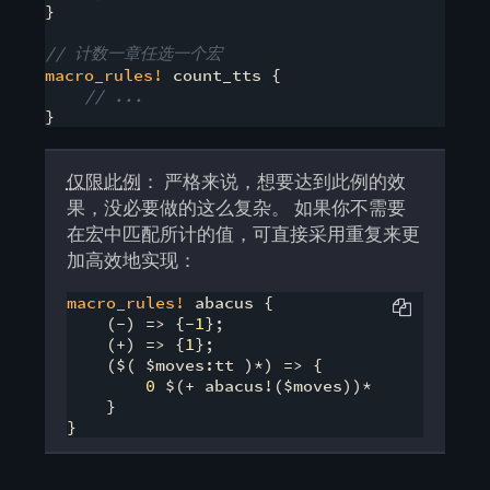
}

// 计数一章任选一个宏
macro_rules!
 count_tts {

// ...
}
仅限此例
： 严格来说，想要达到此例的效
果，没必要做的这么复杂。 如果你不需要
在宏中匹配所计的值，可直接采用重复来更
加高效地实现：
macro_rules!
 abacus {

    (-) => {-
1
};

    (+) => {
1
};

    ($( $moves:tt )*) => {

0
 $(+ abacus!($moves))*

    }
