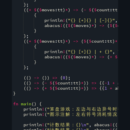
}
;
((
+
$
(
$
moves
:
tt
)
*
)
->
(
-
$
(
$
count
:
tt
)
*
))
{
    println
!
(
"{} [+]{} | [-]{}"
,
"+-
    abacus
!
((
$
(
$
moves
)
*
)
->
(
$
(
$
coun
}
}
;
((
+
$
(
$
moves
:
tt
)
*
)
->
(
$
(
$
count
:
tt
)
*
))
=
{
    println
!
(
"{} [+]{} | + {}"
,
"+ 4
    abacus
!
((
$
(
$
moves
)
*
)
->
(
+
$
(
$
co
}
}
;
((
)
->
(
))
=>
{
0
}
;
((
)
->
(
-
$
(
$
count
:
tt
)
*
))
=>
{{
-
1
+
 abac
((
)
->
(
+
$
(
$
count
:
tt
)
*
))
=>
{{
1
+
 abacu
}
fn
main
(
)
{
    println
!
(
"
算
盘
游
戏
：
左
边
与
右
边
异
号
时
抵
消
    println
!
(
"
图
示
注
解
：
左
右
符
号
消
耗
情
况
，
分
    println
!
(
"
计
数
结
果
：
{}
\n
"
,
 abacus
!
((
++-+