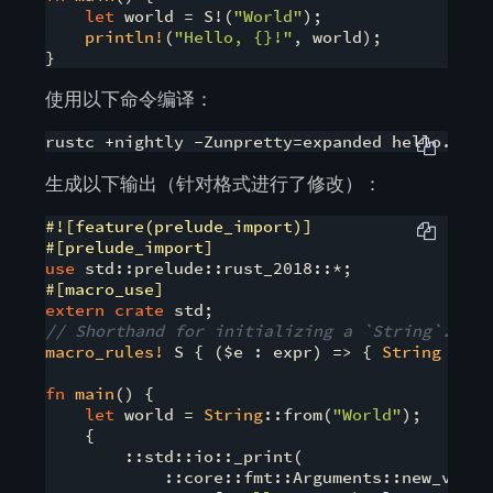
let
 world = S!(
"World"
);

println!
(
"Hello, {}!"
, world);

}
使用以下命令编译：
生成以下输出（针对格式进行了修改）：
#![feature(prelude_import)]
#[prelude_import]
use
#[macro_use]
extern
crate
// Shorthand for initializing a `String`.
macro_rules!
 S { ($e : expr) => { 
String
 :: f
fn
main
() {

let
 world = 
String
::from(
"World"
);

    {

        ::std::io::_print(

            ::core::fmt::Arguments::new_v1(
