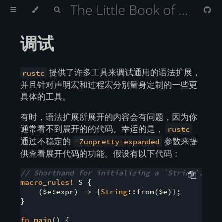
The Little Book of Rust Macros （Rust 宏小册）
调试
提供了许多工具来调试通用的语法扩展，
rustc
并且针对声明宏和过程宏分别量身定制的一些更
具体的工具。
有时，语法扩展所展开的内容会有问题，因为你
通常看不到展开的的代码。幸运的是，
rustc
通过不稳定的
参数来提
-Zunpretty=expanded
供查看展开代码的功能。假设有以下代码：
// Shorthand for initializing a `String`.
macro_rules!
 S {

    ($e:expr) => {
String
::from($e)};

}

fn
main
() {
