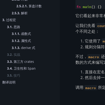
2.5.2.1.
算盘计数
fn
main
(
)
{
}
2.5.3.
解析
它们看起来非常
3.
过程宏
让我们先看
cou
3.1.
思路
个不同之处：
3.1.1.
函数式
它使用了
3.1.2.
属性式
m
规则分隔
3.1.3.
derive 式
3.2.
实战
不过，
还
macro
3.3.
第三方 crates
数的方式来编写
3.4.
卫生性和 Span
直接在宏名字
3.5.
技巧
然后去掉
翻译说明
调用
所
macro