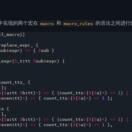
中实现的两个宏在
和
的语法之间进行
macro
macro_rules
cl_macro
)]
replace_expr_ 
{
sub
:
expr
)
=>
{
$
sub 
}
_expr
(
$
_t
:
tt 
$
sub
:
expr
)
{
count_tts_ 
{
}
;
$
(
$
a
:
tt 
$
b
:
tt
)
*
)
=>
{
(
count_tts
!
(
$
(
$
a
)
*
)
<<
1
)
|
$
even
:
tt
)
*
)
=>
{
 count_tts
!
(
$
(
$
a
)
*
)
<<
1
}
;
ts 
{
}
,
$
(
$
a
:
tt 
$
b
:
tt
)
*
)
=>
{
(
count_tts
!
(
$
(
$
a
)
*
)
<<
1
)
|
$
even
:
tt
)
*
)
=>
{
 count_tts
!
(
$
(
$
a
)
*
)
<<
1
}
,