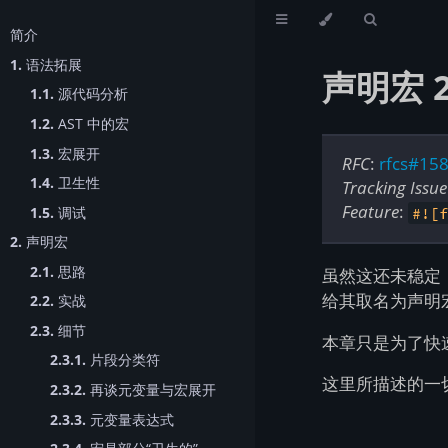
简介
1.
语法拓展
声明宏 2
1.1.
源代码分析
1.2.
AST 中的宏
1.3.
宏展开
RFC
:
rfcs#15
1.4.
卫生性
Tracking Issue
Feature
:
1.5.
调试
#![
2.
声明宏
2.1.
思路
虽然这还未稳定
给其取名为声明宏 
2.2.
实战
2.3.
细节
本章只是为了快
2.3.1.
片段分类符
这里所描述的一
2.3.2.
再谈元变量与宏展开
2.3.3.
元变量表达式