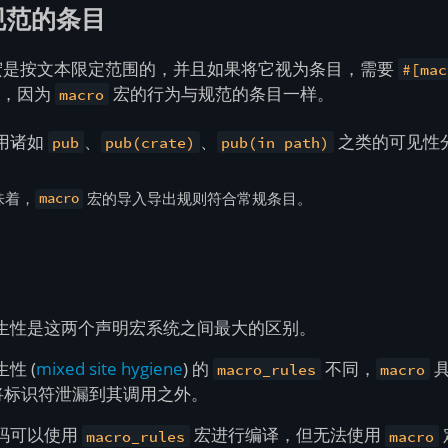
规范的条目
是按文本限定范围的，并且如果将它视为条目，需要
#[mac
同，因为
宏的行为与规范的条目一样。
macro
用诸如
、
、
之类的可见性
pub
pub(crate)
pub(in path)
味着，
宏的导入导出规则符合常规条目。
macro
生性是这两个声明宏系统之间最大的区别。
性 (
mixed site hygiene
) 的
不同，
具
macro_rules
macro
将标识符泄漏到其调用之外。
码可以使用
宏进行编译，但无法使用
macro_rules
macro