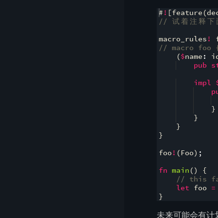
#
!
[
feature
(
de
// 
试
着
注
释
下
macro_rules
!
 
// macro foo 
(
$
name
:
 i
pub
s
impl
p
}
}
}
}
foo
!
(
Foo
)
;
fn
main
(
)
{
// this f
let
 foo 
=
}
未来可能会有计划允许