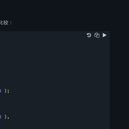
比较：
1
}
;
1
}
,