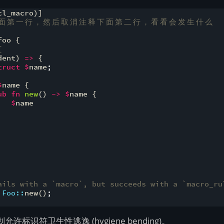
cl_macro
)]
面
第
一
行
，
然
后
取
消
注
释
下
面
第
二
行
，
看
看
会
发
生
什
么
foo 
{
{
dent
)
=>
{
truct
$
name
;
$
name 
{
ub
fn
new
(
)
->
$
name 
{
$
name
ails with a `macro`, but succeeds with a `macro_ru
Foo::
new
(
)
;
标识符卫生性逃逸 (hygiene bending)。