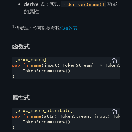
derive 式：实现
功能
#[derive($name)]
的属性
1
译者注：你可以参考我
总结的表
函数式
#[proc_macro]
pub
fn
name
(input: TokenStream) -> TokenStream
    TokenStream::new()

}
属性式
#[proc_macro_attribute]
pub
fn
name
(attr: TokenStream, input: TokenSt
    TokenStream::new()

}