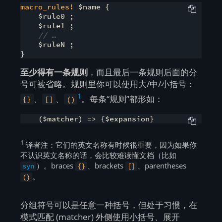
macro_rules!
 $name {

    $rule0 ;

    $rule1 ;

// …
    $ruleN ;

}
至少得有一条规则
，而且最后一条规则后面的分
号可被省略。规则里你可以使用大/中/小括号：
1
、
、
。每条“规则”都形如：
{}
[]
()
1
译者注：它们的英文名称有时候很重要，因为如果你
不认识英文名称的话，会比较难读懂文档（比如
）。braces
、brackets
、parentheses
syn
{}
[]
。
()
分组符号可以是任意一种括号，但处于习惯，在
模式匹配 (matcher) 外侧使用小括号、展开