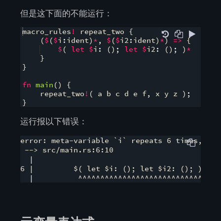
但是这下面的不能运行：
macro_rules
!
 repeat_two 
{
(
$
(
$
i
:
ident
)
*
,
$
(
$
i2
:
ident
)
*
)
=>
{
$
(
let
$
i
:
(
)
;
let
$
i2
:
(
)
;
)
*
}
}
fn
main
(
)
{
    repeat_two
!
(
 a b c d e f
,
 x y z 
)
;
}
运行报以下错误：
error: meta-variable `i` repeats 6 times, but
 --> src/main.rs:6:10

  |

6 |         $( let $i: (); let $i2: (); )*
