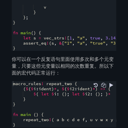
    v
}
}
;
}
fn
main
(
)
{
let
 s 
=
 vec_strs
!
[
1
,
"a"
,
true
,
3.14159f
    assert_eq
!
(
s
,
&
[
"1"
,
"a"
,
"true"
,
"3.141
}
你可以在一个反复语句里面使用多次和多个元变
量，只要这些元变量以相同的次数重复。所以下
面的宏代码正常运行：
macro_rules
!
 repeat_two 
{
(
$
(
$
i
:
ident
)
*
,
$
(
$
i2
:
ident
)
*
)
=>
{
$
(
let
$
i
:
(
)
;
let
$
i2
:
(
)
;
)
*
}
}
fn
main
(
)
{
    repeat_two
!
(
 a b c d e f
,
 u v w x y z 
)
;
}