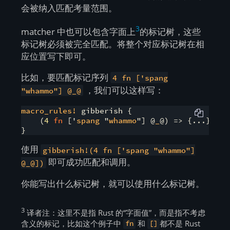
会被纳入匹配考量范围。
3
matcher 中也可以包含字面上
的标记树，这些
标记树必须被完全匹配。将整个对应标记树在相
应位置写下即可。
比如，要匹配标记序列
4 fn ['spang
，我们可以这样写：
"whammo"] @_@
macro_rules!
 gibberish {

    (
4
fn
 ['
spang
 "
whammo
"] @
_
@) => {...};

}
使用
gibberish!(4 fn ['spang "whammo"]
即可成功匹配和调用。
@_@])
你能写出什么标记树，就可以使用什么标记树。
3
译者注：这里不是指 Rust 的“字面值”，而是指不考虑
含义的标记，比如这个例子中
和
都不是 Rust
fn
[]