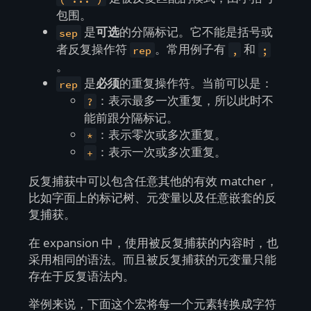
包围。
是
可选
的分隔标记。它不能是括号或
sep
者反复操作符
。常用例子有
和
rep
,
;
。
是
必须
的重复操作符。当前可以是：
rep
：表示最多一次重复，所以此时不
?
能前跟分隔标记。
：表示零次或多次重复。
*
：表示一次或多次重复。
+
反复捕获中可以包含任意其他的有效 matcher，
比如字面上的标记树、元变量以及任意嵌套的反
复捕获。
在 expansion 中，使用被反复捕获的内容时，也
采用相同的语法。而且被反复捕获的元变量只能
存在于反复语法内。
举例来说，下面这个宏将每一个元素转换成字符