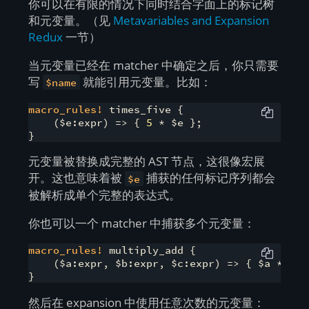
你可以在有限的情况下同时结合字面上的标记树
和元变量。（见
Metavariables and Expansion
Redux
一节）
当元变量已经在 matcher 中确定之后，你只需要
写
就能引用元变量。比如：
$name
macro_rules!
 times_five {

    ($e:expr) => { 
5
 * $e };

}
元变量被替换成完整的 AST 节点，这很像宏展
开。这也意味着被
捕获的任何标记序列都会
$e
被解析成单个完整的表达式。
你也可以一个 matcher 中捕获多个元变量：
macro_rules!
 multiply_add {

    ($a:expr, $b:expr, $c:expr) => { $a * ($b 
}
然后在 expansion 中使用任意次数的元变量：