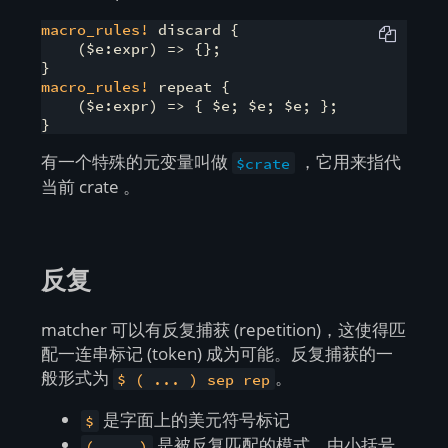
macro_rules!
 discard {

    ($e:expr) => {};

macro_rules!
 repeat {

    ($e:expr) => { $e; $e; $e; };

}
有一个特殊的元变量叫做
，它用来指代
$crate
当前 crate 。
反复
matcher 可以有反复捕获 (repetition)，这使得匹
配一连串标记 (token) 成为可能。反复捕获的一
般形式为
。
$ ( ... ) sep rep
是字面上的美元符号标记
$
是被反复匹配的模式，由小括号
( ... )