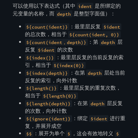
可以使用以下表达式（其中
是所绑定的
ident
元变量的名称，而
是整型字面值）：
depth
：最里层反复
${count(ident)}
$ident
的总次数，相当于
${count(ident, 0)}
：第
层
${count(ident，depth)}
depth
反复
的次数
$ident
：最里层反复的当前反复的索
${index()}
引，相当于
${index(0)}
：在第
层处当前
${index(depth)}
depth
反复的索引，向外计数
：最里层反复的重复次数，
${length()}
相当于
${length(0)}
：在第
层反复
${length(depth)}
depth
的次数，向外计数
：绑定
进行重
${ignore(ident)}
$ident
复，并展开成空
：展开为单个
，这会有效地转义
$$
$
$