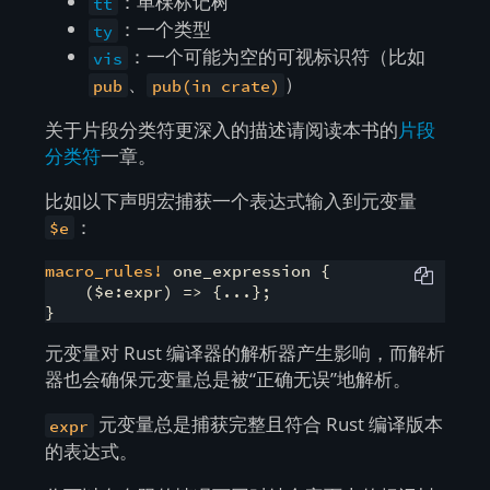
：单棵标记树
tt
：一个类型
ty
：一个可能为空的可视标识符（比如
vis
、
）
pub
pub(in crate)
关于片段分类符更深入的描述请阅读本书的
片段
分类符
一章。
比如以下声明宏捕获一个表达式输入到元变量
：
$e
macro_rules!
 one_expression {

    ($e:expr) => {...};

}
元变量对 Rust 编译器的解析器产生影响，而解析
器也会确保元变量总是被“正确无误”地解析。
元变量总是捕获完整且符合 Rust 编译版本
expr
的表达式。