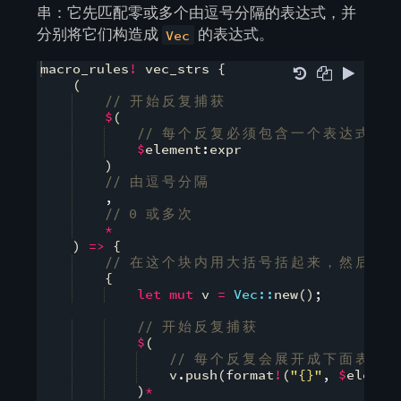
串：它先匹配零或多个由逗号分隔的表达式，并
分别将它们构造成
的表达式。
Vec
macro_rules
!
 vec_strs 
{
(
// 
开
始
反
复
捕
获
$
(
// 
每
个
反
复
必
须
包
含
一
个
表
达
式
$
element
:
expr
)
// 
由
逗
号
分
隔
,
// 0 
或
多
次
*
)
=>
{
// 
在
这
个
块
内
用
大
括
号
括
起
来
，
然
后
在
{
let
mut
 v 
=
Vec::
new
(
)
;
// 
开
始
反
复
捕
获
$
(
// 
每
个
反
复
会
展
开
成
下
面
表
达
    v
.
push
(
format
!
(
"{}"
,
$
elemen
)
*