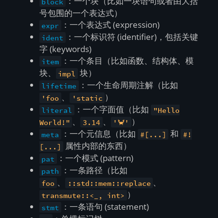
：一个块（比如一块语句或者由大括
block
号包围的一个表达式）
：一个表达式 (expression)
expr
：一个标识符 (identifier)，包括关键
ident
字 (keywords)
：一个条目（比如函数、结构体、模
item
块、
块）
impl
：一个生命周期注解（比如
lifetime
、
）
'foo
'static
：一个字面值（比如
literal
"Hello
、
、
）
World!"
3.14
'🦀'
：一个元信息（比如
和
meta
#[...]
#!
属性内部的东西）
[...]
：一个模式 (pattern)
pat
：一条路径（比如
path
、
、
foo
::std::mem::replace
）
transmute::<_, int>
：一条语句 (statement)
stmt