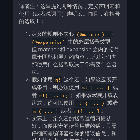
译者注：这里提到两种情况，定义声明宏和
使用（或者说调用）声明宏。而且，在括号
的选取上：
定义的规则不关心
($matcher) =>
中的
外层
括号类型，
{$expansion}
但 matcher 和 expansion 之内的括号
属于匹配和展开的内容，所以它们内
部使用什么括号取决于你需要什么语
法。
假如使用
这个宏，如果该宏展开
m!
成条目，则必须使用
或
m! { ... }
者
； 如果该宏展开成表
m!( ... );
达式，你可以使用
或者
m! { ... }
或者
。
m!( ... )
m![ ... ]
实际上，定义宏的括号遵循习惯就
好，而使用宏的括号用错的话，只需
仔细阅读编译器给你的错误信息，和