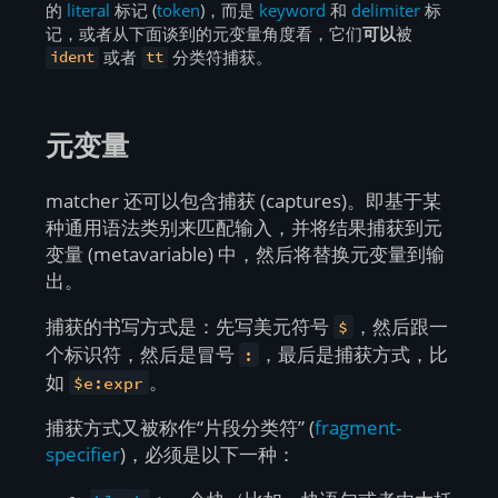
的
literal
标记 (
token
)，而是
keyword
和
delimiter
标
记，或者从下面谈到的元变量角度看，它们
可以
被
或者
分类符捕获。
ident
tt
元变量
matcher 还可以包含捕获 (captures)。即基于某
种通用语法类别来匹配输入，并将结果捕获到元
变量 (metavariable) 中，然后将替换元变量到输
出。
捕获的书写方式是：先写美元符号
，然后跟一
$
个标识符，然后是冒号
，最后是捕获方式，比
:
如
。
$e:expr
捕获方式又被称作“片段分类符” (
fragment-
specifier
)，必须是以下一种：