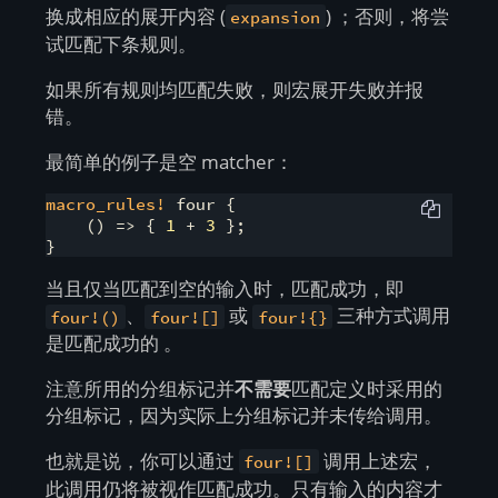
换成相应的展开内容 (
) ；否则，将尝
expansion
试匹配下条规则。
如果所有规则均匹配失败，则宏展开失败并报
错。
最简单的例子是空 matcher：
macro_rules!
 four {

    () => { 
1
 + 
3
 };

}
当且仅当匹配到空的输入时，匹配成功，即
、
或
三种方式调用
four!()
four![]
four!{}
是匹配成功的 。
注意所用的分组标记并
不需要
匹配定义时采用的
分组标记，因为实际上分组标记并未传给调用。
也就是说，你可以通过
调用上述宏，
four![]
此调用仍将被视作匹配成功。只有输入的内容才