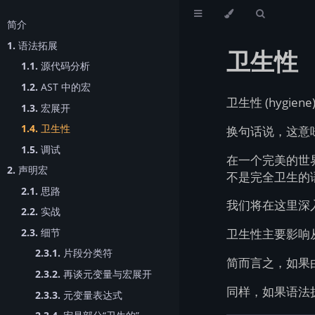
简介
1.
语法拓展
卫生性
1.1.
源代码分析
1.2.
AST 中的宏
卫生性 (hyg
1.3.
宏展开
1.4.
卫生性
换句话说，这意
1.5.
调试
在一个完美的世界里
2.
声明宏
不是完全卫生的
2.1.
思路
我们将在这里深
2.2.
实战
2.3.
细节
卫生性主要影响
2.3.1.
片段分类符
简而言之，如果
2.3.2.
再谈元变量与宏展开
同样，如果语法
2.3.3.
元变量表达式