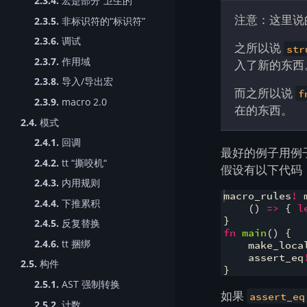
2.3.4.
宏是部分“卫生的”
注意：这里说
2.3.5.
非标识符的“标识符”
2.3.6.
调试
之所以说
str
2.3.7.
作用域
入了新的东西
2.3.8.
导入/导出宏
而之所以说
f
2.3.9.
macro 2.0
在的东西。
2.4.
模式
2.4.1.
回调
最好的例子用例
2.4.2.
tt “撕咬机“
假设有以下代码
2.4.3.
内用规则
macro_rules
!
 
2.4.4.
下推累积
(
)
=>
{
l
}
2.4.5.
反复替换
fn
main
(
)
{
2.4.6.
tt 捆绑
    make_loca
    assert_eq
2.5.
构件
}
2.5.1.
AST 强制转换
如果
assert_eq
2.5.2.
计数