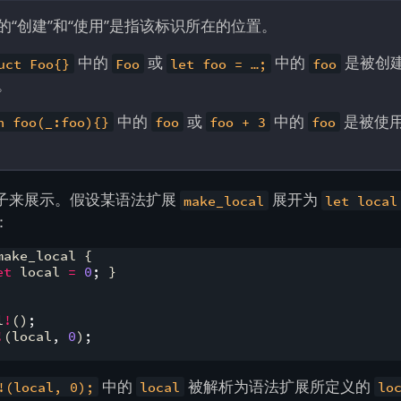
的“创建”和“使用”是指该标识所在的位置。
中的
或
中的
是被创
uct Foo{}
Foo
let foo = …;
foo
。
中的
或
中的
是被使
n foo(_:foo){}
foo
foo + 3
foo
子来展示。假设某语法扩展
展开为
make_local
let local
：
make_local 
{
et
 local 
=
0
;
}
l
!
(
)
;
!
(
local
,
0
)
;
中的
被解析为语法扩展所定义的
!(local, 0);
local
lo