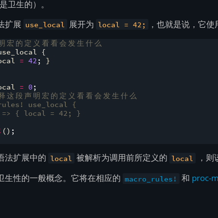
不是卫生的）。
法扩展
展开为
，也就是说，它使
use_local
local = 42;
明
宏
的
定
义
看
看
会
发
生
什
么
use_local 
{
ocal 
=
42
;
}
ocal 
=
0
;
释
这
段
声
明
宏
的
定
义
看
看
会
发
生
什
么
rules! use_local {
 => { local = 42; }
!
(
)
;
语法扩展中的
被解析为调用前所定义的
，则
local
local
卫生性的一般概念。它将在相应的
和
proc-m
macro_rules!