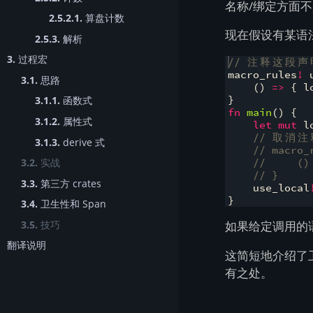
名称/绑定方面
2.5.2.1.
算盘计数
现在假设有某语
2.5.3.
解析
3.
过程宏
// 
注
释
这
段
声
macro_rules
!
 
3.1.
思路
(
)
=>
{
 l
}
3.1.1.
函数式
fn
main
(
)
{
3.1.2.
属性式
let
mut
 l
// 
取
消
注
3.1.3.
derive 式
// macro_
3.2.
实战
//     ()
// }
3.3.
第三方 crates
    use_local
}
3.4.
卫生性和 Span
3.5.
技巧
如果给定调用的
翻译说明
这简短地介绍了
有之处。