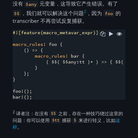
没有
元变量，这导致它产生错误。有了
$any
2
，我们就可以解决这个问题
，因为
的
$$
foo
transcriber 不再尝试反复捕获。
#![feature(macro_metavar_expr)]
macro_rules!
 foo {

    () => {

macro_rules!
 bar {

            ( $$( $$any:tt )* ) => { $$( $$any
        }

    };

}

foo!();

2
译者注：在没有
之前，存在一种技巧绕过这里的
$$
问题：你可以使用
捕获
来进行转义，比如
这
$tt
$
样
。