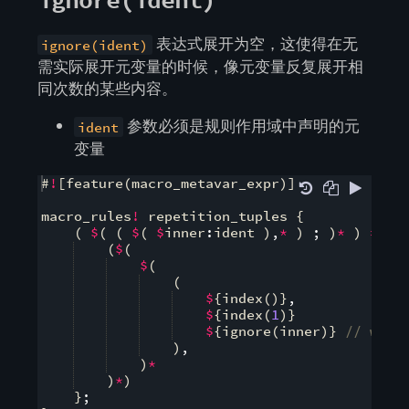
表达式展开为空，这使得在无
ignore(ident)
需实际展开元变量的时候，像元变量反复展开相
同次数的某些内容。
参数必须是规则作用域中声明的元
ident
变量
#
!
[
feature
(
macro_metavar_expr
)]
macro_rules
!
 repetition_tuples 
{
(
$
(
(
$
(
$
inner
:
ident 
)
,
*
)
;
)
*
)
=>
{
(
$
(
$
(
(
$
{
index
(
)}
,
$
{
index
(
1
)}
$
{
ignore
(
inner
)}
// with
)
,
)
*
)
*
)
}
;