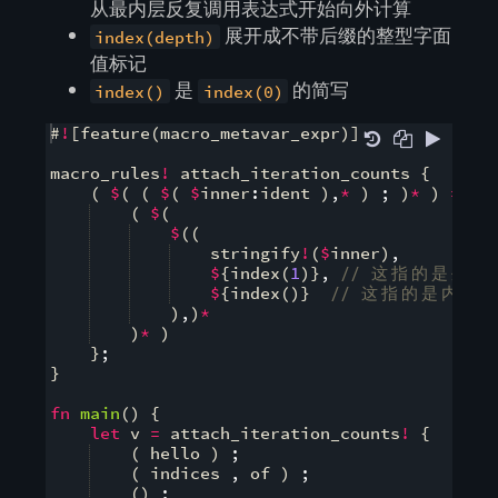
从最内层反复调用表达式开始向外计算
展开成不带后缀的整型字面
index(depth)
值标记
是
的简写
index()
index(0)
#
!
[
feature
(
macro_metavar_expr
)]
macro_rules
!
 attach_iteration_counts 
{
(
$
(
(
$
(
$
inner
:
ident 
)
,
*
)
;
)
*
)
=>
{
(
$
(
$
((
    stringify
!
(
$
inner
)
,
$
{
index
(
1
)}
,
// 
这
指
的
是
外
层
$
{
index
(
)}
// 
这
指
的
是
内
层
)
,
)
*
)
*
)
}
;
}
fn
main
(
)
{
let
 v 
=
 attach_iteration_counts
!
{
(
 hello 
)
;
(
 indices 
,
 of 
)
;
(
)
;