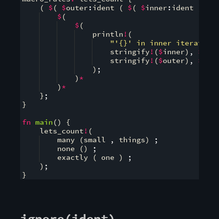
(
$
(
$
outer
:
ident 
(
$
(
$
inner
:
ident 
)
,
*
$
(
$
(
    println
!
(
"'{}' in inner iteration
    stringify
!
(
$
inner
)
,
$
{
in
    stringify
!
(
$
outer
)
,
$
{
in
)
;
)
*
)
*
}
;
}
fn
main
(
)
{
    lets_count
!
(
    many 
(
small 
,
 things
)
;
    none 
(
)
;
    exactly 
(
 one 
)
;
)
;
}
ignore(ident)