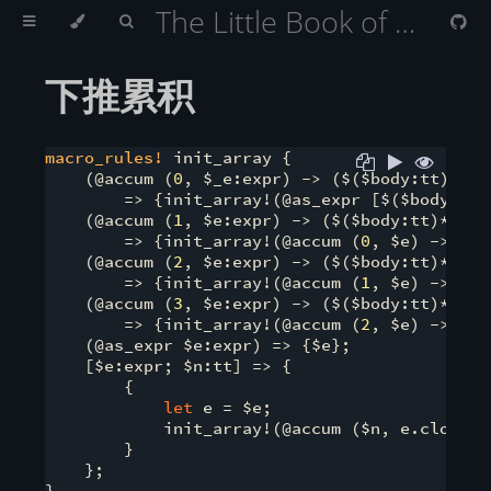
The Little Book of Rust Macros （Rust 宏小册）
下推累积
macro_rules!
 init_array {

    (@accum (
0
, $_e:expr) -> ($($body:tt)*))

        => {init_array!(@as_expr [$($body)*])}
    (@accum (
1
, $e:expr) -> ($($body:tt)*))

        => {init_array!(@accum (
0
, $e) -> ($(
    (@accum (
2
, $e:expr) -> ($($body:tt)*))

        => {init_array!(@accum (
1
, $e) -> ($(
    (@accum (
3
, $e:expr) -> ($($body:tt)*))

        => {init_array!(@accum (
2
, $e) -> ($(
    (@as_expr $e:expr) => {$e};

    [$e:expr; $n:tt] => {

        {

let
 e = $e;

            init_array!(@accum ($n, e.clone())
        }

    };

}
