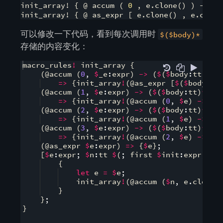
init_array! { @ accum ( 
0
 , e.clone() ) -> ( 
init_array! { @ as_expr [ e.clone() , e.clone
可以修改一下代码，看到每次调用时
$($body)*
存储的内容变化：
macro_rules
!
 init_array 
{
(
@accum 
(
0
,
$
_e
:
expr
)
->
(
$
(
$
body
:
tt
)
*
))
=>
{
init_array
!
(
@as_expr 
[
$
(
$
body
)
*
]
(
@accum 
(
1
,
$
e
:
expr
)
->
(
$
(
$
body
:
tt
)
*
))
=>
{
init_array
!
(
@accum 
(
0
,
$
e
)
->
(
$
(
@accum 
(
2
,
$
e
:
expr
)
->
(
$
(
$
body
:
tt
)
*
))
=>
{
init_array
!
(
@accum 
(
1
,
$
e
)
->
(
$
(
@accum 
(
3
,
$
e
:
expr
)
->
(
$
(
$
body
:
tt
)
*
))
=>
{
init_array
!
(
@accum 
(
2
,
$
e
)
->
(
$
(
@as_expr 
$
e
:
expr
)
=>
{
$
e
}
;
[
$
e
:
expr
;
$
n
:
tt 
$
(
;
 first 
$
init
:
expr
)
?
]
{
let
 e 
=
$
e
;
    init_array
!
(
@accum 
(
$
n
,
 e
.
clone
(
}
}
;
}