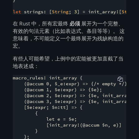
let
 strings: [
String
; 
3
] = init_array![
String
在 Rust 中，所有宏最终
必须
展开为一个完整、
有效的句法元素（比如表达式、条目等等）。 这
意味着，不可能定义一个最终展开为残缺构造的
宏。
有些人可能希望，上例中的宏能被更加直截了当
地表述成：
macro_rules! init_array {

    (@accum 0, $_e:expr) => {/* empty */};

    (@accum 1, $e:expr) => {$e};

    (@accum 2, $e:expr) => {$e, init_array!(@
    (@accum 3, $e:expr) => {$e, init_array!(@
    [$e:expr; $n:tt] => {

        {

            let e = $e;

            [init_array!(@accum $n, e)]

        }

    };
