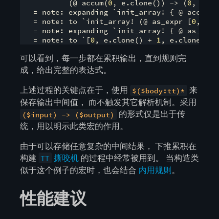
           (@ accum(
0
, e.clone()) -> (
0
, e.cl
   = note: expanding `init_array! { @ accum(
0
   = note: to `init_array! (@ as_expr [
0
, e.c
   = note: expanding `init_array! { @ as_expr
   = note: to `[
0
, e.clone() + 
1
, e.clone() +
可以看到，每一步都在累积输出，直到规则完
成，给出完整的表达式。
上述过程的关键点在于，使用
来
$($body:tt)*
保存输出中间值， 而不触发其它解析机制。采用
的形式仅是出于传
($input) -> ($output)
统，用以明示此类宏的作用。
由于可以存储任意复杂的中间结果， 下推累积在
构建
撕咬机
的过程中经常被用到。 当构造类
TT
似于这个例子的宏时，也会结合
内用规则
。
性能建议