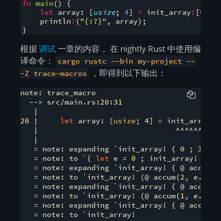
fn
main
(
)
{
let
 array
:
[
usize
;
4
]
=
 init_array
!
[
0
;
3
    println
!
(
"{:?}"
,
 array
)
;
}
根据
调试
一章的内容， 在 nightly Rust 中使用编
译命令：
cargo rustc --bin my-project --
，即得到以下输出：
-Z trace-macros
note: trace_macro

  --> src/main.rs:
20
:
31
20
 |     
let
 array: [
usize
; 
4
] = init_array![
   |                               ^^^^^^^^^^
   |

   = note: expanding `init_array! { 
0
 ; 
3
 ; f
   = note: to `{ 
let
 e = 
0
 ; init_array! (@ a
   = note: expanding `init_array! { @ accum(
3
   = note: to `init_array! (@ accum(
2
, e.clon
   = note: expanding `init_array! { @ accum(
2
   = note: to `init_array! (@ accum(
1
, e.clon
   = note: expanding `init_array! { @ accum(
1
   = note: to `init_array!
