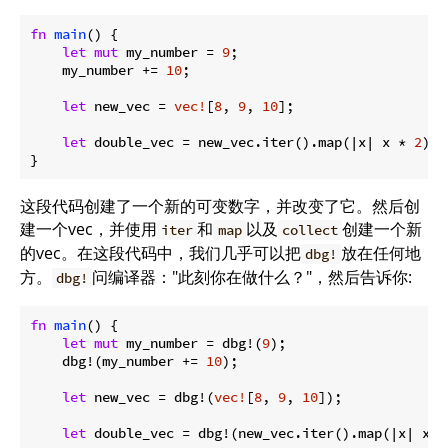
fn
main
() {

let
mut
 my_number = 
9
;

    my_number += 
10
;

let
 new_vec = 
vec!
[
8
, 
9
, 
10
];

let
 double_vec = new_vec.iter().map(|x| x * 
2
).c
}
这段代码创建了一个新的可变数字，并改变了它。然后创
建一个vec，并使用
和
以及
创建一个新
iter
map
collect
的vec。在这段代码中，我们几乎可以把
放在任何地
dbg!
方。
问编译器："此刻你在做什么？"，然后告诉你:
dbg!
fn
main
() {

let
mut
 my_number = dbg!(
9
);

    dbg!(my_number += 
10
);

let
 new_vec = dbg!(
vec!
[
8
, 
9
, 
10
]);

let
 double_vec = dbg!(new_vec.iter().map(|x| x *