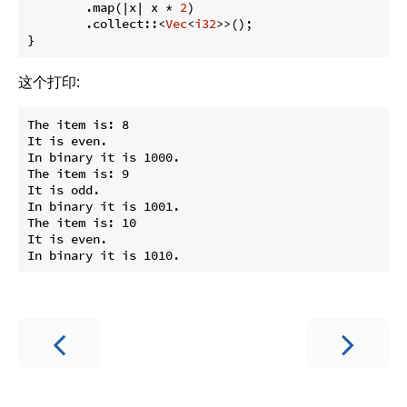
        .map(|x| x * 
2
)

        .collect::<
Vec
<
i32
>>();

}
这个打印:
The item is: 8

It is even.

In binary it is 1000.

The item is: 9

It is odd.

In binary it is 1001.

The item is: 10

It is even.
