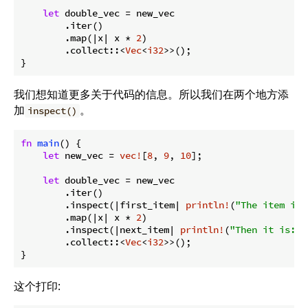
let
 double_vec = new_vec

        .iter()

        .map(|x| x * 
2
)

        .collect::<
Vec
<
i32
>>();

}
我们想知道更多关于代码的信息。所以我们在两个地方添
加
。
inspect()
fn
main
() {

let
 new_vec = 
vec!
[
8
, 
9
, 
10
];

let
 double_vec = new_vec

        .iter()

        .inspect(|first_item| 
println!
(
"The item is:
        .map(|x| x * 
2
)

        .inspect(|next_item| 
println!
(
"Then it is: {
        .collect::<
Vec
<
i32
>>();

}
这个打印: