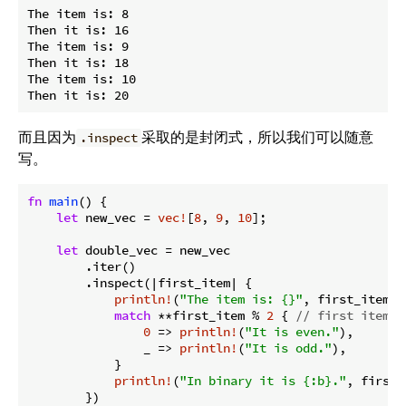
The item is: 8

Then it is: 16

The item is: 9

Then it is: 18

The item is: 10

而且因为
采取的是封闭式，所以我们可以随意
.inspect
写。
fn
main
() {

let
 new_vec = 
vec!
[
8
, 
9
, 
10
];

let
 double_vec = new_vec

        .iter()

        .inspect(|first_item| {

println!
(
"The item is: {}"
, first_item);

match
 **first_item % 
2
 { 
// first item i
0
 => 
println!
(
"It is even."
),

                _ => 
println!
(
"It is odd."
),

            }

println!
(
"In binary it is {:b}."
, first_
        })
