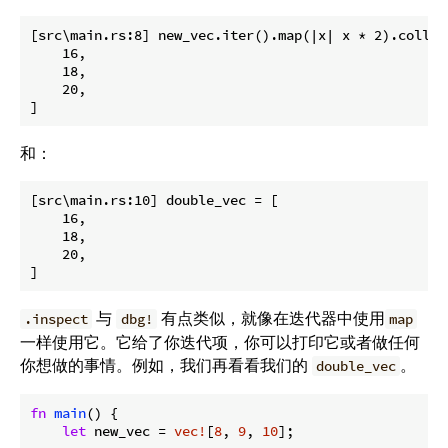
[src\main.rs:8] new_vec.iter().map(|x| x * 2).collec
    16,

    18,

    20,

和：
[src\main.rs:10] double_vec = [

    16,

    18,

    20,

与
有点类似，就像在迭代器中使用
.inspect
dbg!
map
一样使用它。它给了你迭代项，你可以打印它或者做任何
你想做的事情。例如，我们再看看我们的
。
double_vec
fn
main
() {

let
 new_vec = 
vec!
[
8
, 
9
, 
10
];
