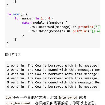
    }

}

fn
main
() {

for
 number 
in
1
..=
6
 {

match
 modulo_3(number) {

            Cow::Borrowed(message) => 
println!
(
"{} w
            Cow::Owned(message) => 
println!
(
"{} went
        }

    }

}
这个打印:
1 went in. The Cow is borrowed with this message: Rem
2 went in. The Cow is owned with this message: Remain
3 went in. The Cow is borrowed with this message: Rem
4 went in. The Cow is borrowed with this message: Rem
5 went in. The Cow is owned with this message: Remain
还有一些其他的方法，比如
或者
Cow
into_owned
，这样如果你需要的话，你可以改变它。
into_borrowed