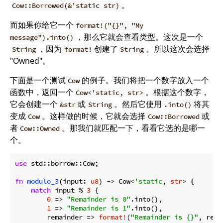
。
Cow::Borrowed(&'static str)
而如果你给它一个
format!("{}", "My
，那么它就会查看类型。这次是一个
message").into()
，因为
创建了
。所以这次会选择
String
format!
String
"Owned"。
下面是一个测试
的例子。我们将把一个数字放入一个
Cow
函数中，返回一个
。根据这个数字，
Cow<'static, str>
它会创建一个
或
。然后它使用
将其
&str
String
.into()
变成
。这样做的时候，它就会选择
或
Cow
Cow::Borrowed
者
。那我们就匹配一下，看看它选的是哪一
Cow::Owned
个。
use
 std::borrow::Cow;

fn
modulo_3
(input: 
u8
) -> Cow<
'static
, 
str
> {

match
 input % 
3
 {

0
 => 
"Remainder is 0"
.into(),

1
 => 
"Remainder is 1"
.into(),

        remainder => 
format!
(
"Remainder is {}"
, rema