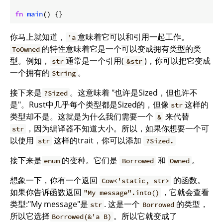
fn
main
() {}
你马上就知道，
意味着它可以和引用一起工作。
'a
的特性意味着它是一个可以变成拥有类型的类
ToOwned
型。例如，
通常是一个引用(
)，你可以把它变成
str
&str
一个拥有的
。
String
接下来是
。这意味着 "也许是Sized，但也许不
?Sized
是"。Rust中几乎每个类型都是Sized的，但像
这样的
str
类型却不是。这就是为什么我们需要一个
来代替
&
，因为编译器不知道大小。所以，如果你想要一个可
str
以使用
这样的trait，你可以添加
str
?Sized.
接下来是
的变种。它们是
和
。
enum
Borrowed
Owned
想象一下，你有一个返回
的函数。
Cow<'static, str>
如果你告诉函数返回
，它就会查看
"My message".into()
类型:"My message"是
. 这是一个
的类型，
str
Borrowed
所以它选择
。所以它就变成了
Borrowed(&'a B)