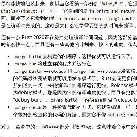
尽可能快地组装起来。所以当它看第一部分的
时，它
"Windy"
，它看到的是
Display>(input: T) -> T
fn print_and_return
西。而接下来它看到的是
fn print_and_return_thing(input: 
是在编译时完成的。这就是为什么泛型需要更长的时间来编译
还有一点:Rust 2020正在努力处理编译时间问题，因为这部分
时都会快一点，而且还有一些其他的计划来加快它的速度。但与
会构建你的程序，这样你就可以运行它了。
cargo build
将建立你的程序并运行它。
cargo run
和
发布模
cargo build --release
cargo run --release
的代码最终完成后就可以用发布模式了。Rust会花更多
所知道的一切，来使编译出的程序运行更快。Release
为debug模式。那是因为它的编译速度更快，而且有更
"debug build"，
叫做 "release b
cargo build --release
是一种检查代码的方式。它就像编译一样，
cargo check
个很好的检查你的代码的方法，因为它不像
或
build
run
对了，命令中的
部分叫做
。这意味着命令中的
--release
flag