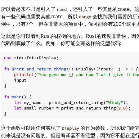
所以看起来不只是引入了
，还引入了一些其他的crate。这
rand
有一些代码也需要其他crate。所以
会找到我们需要的所有
cargo
例中，只有7个，但在非常大的项目中，你可能会有200个或更多的
这就是你可以看到Rust的权衡的地方。Rust的速度非常快，
代码到底做了什么。例如，你可能会写这样的泛型代码:
use
 std::fmt::Display;

fn
print_and_return_thing
<T: Display>(input: T) -> T {

println!
(
"You gave me {} and now I will give it ba
    input

}

fn
main
() {

let
 my_name = print_and_return_thing(
"Windy"
);

let
 small_number = print_and_return_thing(
9.0
);

}
这个函数可以用任何实现了
的作为参数，所以我们给
Display
们来说是没有问题的。但是编译器不看泛型，因为它不想在运