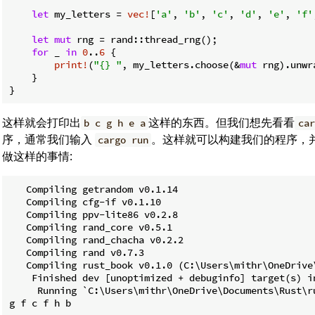
let
 my_letters = 
vec!
[
'a'
, 
'b'
, 
'c'
, 
'd'
, 
'e'
, 
'f'
let
mut
 rng = rand::thread_rng();

for
 _ 
in
0
..
6
 {

print!
(
"{} "
, my_letters.choose(&
mut
 rng).unwra
    }

}
这样就会打印出
这样的东西。但我们想先看看
b c g h e a
car
序，通常我们输入
。这样就可以构建我们的程序，
cargo run
做这样的事情:
   Compiling getrandom v0.1.14

   Compiling cfg-if v0.1.10

   Compiling ppv-lite86 v0.2.8

   Compiling rand_core v0.5.1

   Compiling rand_chacha v0.2.2

   Compiling rand v0.7.3

   Compiling rust_book v0.1.0 (C:\Users\mithr\OneDrive\
    Finished dev [unoptimized + debuginfo] target(s) in
     Running `C:\Users\mithr\OneDrive\Documents\Rust\r