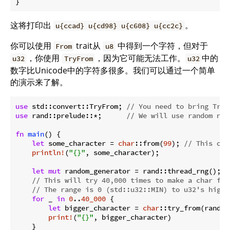
}
这将打印出
。
u{ccad} u{cd98} u{c608} u{cc2c}
你可以使用
trait从
中得到一个字符，但对于
From
u8
，你使用
，因为它可能无法工作。
中的
u32
TryFrom
u32
数字比Unicode中的字符多很多。我们可以通过一个简单
的演示来了解。
use
 std::convert::TryFrom; 
// You need to bring TryF
use
 rand::prelude::*;      
// We will use random num
fn
main
() {

let
 some_character = 
char
::from(
99
); 
// This one
println!
(
"{}"
, some_character);

let
mut
 random_generator = rand::thread_rng();

// This will try 40,000 times to make a char fro
// The range is 0 (std::u32::MIN) to u32's highe
for
 _ 
in
0
..
40_000
 {

let
 bigger_character = 
char
::try_from(random
print!
(
"{}"
, bigger_character)

    }
