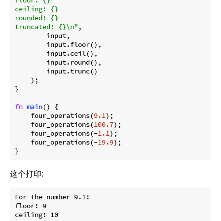
ceiling: {}

rounded: {}

truncated: {}\n"
,

        input,

        input.floor(),

        input.ceil(),

        input.round(),

        input.trunc()

    );

}

fn
main
() {

    four_operations(
9.1
);

    four_operations(
100.7
);

    four_operations(-
1.1
);

    four_operations(-
19.9
);

}
这个打印:
For the number 9.1:

floor: 9

ceiling: 10
