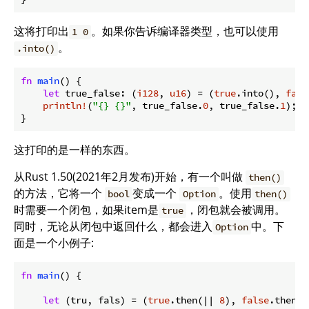
这将打印出
。如果你告诉编译器类型，也可以使用
1 0
。
.into()
fn
main
() {

let
 true_false: (
i128
, 
u16
) = (
true
.into(), 
fals
println!
(
"{} {}"
, true_false.
0
, true_false.
1
);

}
这打印的是一样的东西。
从Rust 1.50(2021年2月发布)开始，有一个叫做
then()
的方法，它将一个
变成一个
。使用
bool
Option
then()
时需要一个闭包，如果item是
，闭包就会被调用。
true
同时，无论从闭包中返回什么，都会进入
中。下
Option
面是一个小例子:
fn
main
() {

let
 (tru, fals) = (
true
.then(|| 
8
), 
false
.then(|