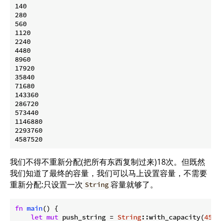
140

280

560

1120

2240

4480

8960

17920

35840

71680

143360

286720

573440

1146880

2293760

我们不得不重新分配(把所有东西复制过来)18次。但既然
我们知道了最终的容量，我们可以马上设置容量，不需要
重新分配:只设置一次
容量就够了。
String
fn
main
() {

let
mut
 push_string = 
String
::with_capacity(
4587