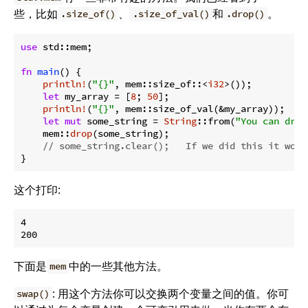
些，比如
、
和
。
.size_of()
.size_of_val()
.drop()
use
 std::mem;

fn
main
() {

println!
(
"{}"
, mem::size_of::<
i32
>());

let
 my_array = [
8
; 
50
];

println!
(
"{}"
, mem::size_of_val(&my_array));

let
mut
 some_string = 
String
::from(
"You can drop
    mem::
drop
(some_string);

// some_string.clear();   If we did this it woul
}
这个打印:
4

下面是
中的一些其他方法。
mem
: 用这个方法你可以交换两个变量之间的值。你可
swap()