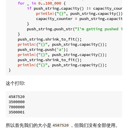
for
 _ 
in
0
..
100_000
 {

if
 push_string.capacity() != capacity_counter
println!
(
"{}"
, push_string.capacity());

            capacity_counter = push_string.capacity()
        }

        push_string.push_str(
"I'm getting pushed int
    }

    push_string.shrink_to_fit();

println!
(
"{}"
, push_string.capacity());

    push_string.push(
'a'
);

println!
(
"{}"
, push_string.capacity());

    push_string.shrink_to_fit();

println!
(
"{}"
, push_string.capacity());

}
这个打印:
4587520

3500000

7000000

所以首先我们的大小是
，但我们没有全部使用。
4587520