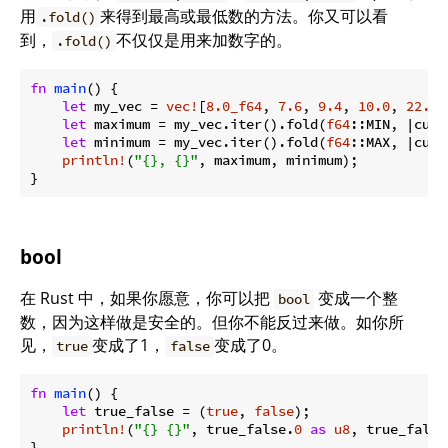
用
来得到最高或最低数的方法。你又可以看
.fold()
到，
不仅仅是用来加数字的。
.fold()
fn
main
() {

let
 my_vec = 
vec!
[
8.0_f64
, 
7.6
, 
9.4
, 
10.0
, 
22.0
,
let
 maximum = my_vec.iter().fold(
f64
::MIN, |curr
let
 minimum = my_vec.iter().fold(
f64
::MAX, |curr
println!
(
"{}, {}"
, maximum, minimum);

}
bool
在 Rust 中，如果你愿意，你可以把
变成一个整
bool
数，因为这样做是安全的。但你不能反过来做。如你所
见，
变成了1，
变成了0。
true
false
fn
main
() {

let
 true_false = (
true
, 
false
);

println!
(
"{} {}"
, true_false.
0
as
u8
, true_false
}