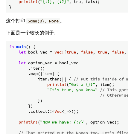
println!
(
"{:?}, {:?}"
, tru, fals);

}
这个打印
。
Some(8), None
下面是一个较长的例子:
fn
main
() {

let
 bool_vec = 
vec!
[
true
, 
false
, 
true
, 
false
, 
fa
let
 option_vec = bool_vec

        .iter()

        .map(|item| {

            item.then(|| { 
// Put this inside of map
println!
(
"Got a {}!"
, item);

"It's true, you know"
// This goes i
// Otherwise i
            })

        })

        .collect::<
Vec
<_>>();

println!
(
"Now we have: {:?}"
, option_vec);

// That printed out the Nones too. Let's filter 