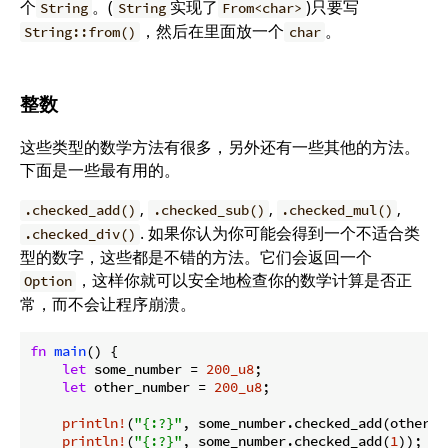
个
。(
实现了
)只要写
String
String
From<char>
，然后在里面放一个
。
String::from()
char
整数
这些类型的数学方法有很多，另外还有一些其他的方法。
下面是一些最有用的。
,
,
,
.checked_add()
.checked_sub()
.checked_mul()
. 如果你认为你可能会得到一个不适合类
.checked_div()
型的数字，这些都是不错的方法。它们会返回一个
，这样你就可以安全地检查你的数学计算是否正
Option
常，而不会让程序崩溃。
fn
main
() {

let
 some_number = 
200_u8
;

let
 other_number = 
200_u8
;

println!
(
"{:?}"
, some_number.checked_add(other_nu
println!
(
"{:?}"
, some_number.checked_add(
1
));
