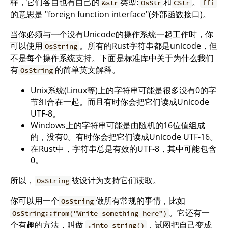
样，它们各自也有自己的
类型:
和
。
&str
OsStr
CStr
ffi
的意思是 "foreign function interface"(外部函数接口)。
当你必须与一个没有Unicode的操作系统一起工作时，你
可以使用
。所有的Rust字符串都是unicode，但
OsString
不是每个操作系统支持。下面是标准库中关于为什么我们
有
的简单英文解释。
OsString
Unix系统(Linux等)上的字符串可能是很多没有0的字
节组合在一起。而且有时你会把它们读成Unicode
UTF-8。
Windows上的字符串可能是由随机的16位值组成
的，没有0。有时你会把它们读成Unicode UTF-16。
在Rust中，字符串总是有效的UTF-8，其中可能包含
0。
所以，
被设计为支持它们读取。
OsString
你可以用一个
做所有常规的事情，比如
OsString
。它还有一
OsString::from("Write something here")
个有趣的方法，叫做
，试图把自己变成
.into_string()