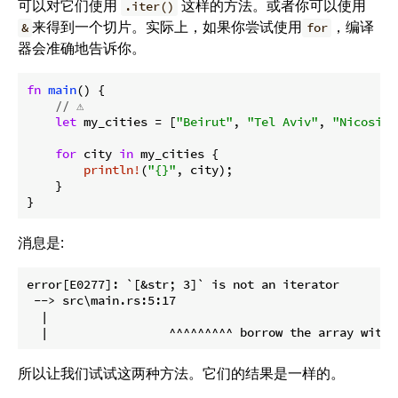
可以对它们使用
这样的方法。或者你可以使用
.iter()
来得到一个切片。实际上，如果你尝试使用
，编译
&
for
器会准确地告诉你。
fn
main
() {

// ⚠️
let
 my_cities = [
"Beirut"
, 
"Tel Aviv"
, 
"Nicosia"
for
 city 
in
 my_cities {

println!
(
"{}"
, city);

    }

}
消息是:
error[E0277]: `[&str; 3]` is not an iterator

 --> src\main.rs:5:17

  |

所以让我们试试这两种方法。它们的结果是一样的。