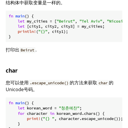
结构体中获取变量是一样的。
fn
main
() {

let
 my_cities = [
"Beirut"
, 
"Tel Aviv"
, 
"Nicosia"
let
 [city1, city2, city3] = my_cities;

println!
(
"{}"
, city1);

}
打印出
.
Beirut
char
您可以使用
的方法来获取
的
.escape_unicode()
char
Unicode号码。
fn
main
() {

let
 korean_word = 
"청춘예찬"
;

for
 character 
in
 korean_word.chars() {

print!
(
"{} "
, character.escape_unicode());

    }
