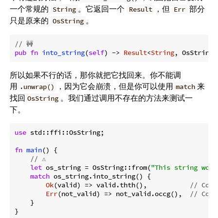
一个常规的
。它返回一个
，但
部分
String
Result
Err
只是原来的
。
OsString
// 🚧
pub
fn
into_string
(
self
) -> 
Result
<
String
所以如果不行的话，那你就把它找回来。你不能调
用
，因为它会崩溃，但是你可以使用
来
.unwrap()
match
找回
。我们通过调用不存在的方法来测试一
OsString
下。
use
 std::ffi::OsString;

fn
main
() {

// ⚠️
let
 os_string = OsString::from(
"This string work
match
 os_string.into_string() {

Ok
(valid) => valid.thth(),           
// Comp
Err
(not_valid) => not_valid.occg(),  
// Comp
    }

}