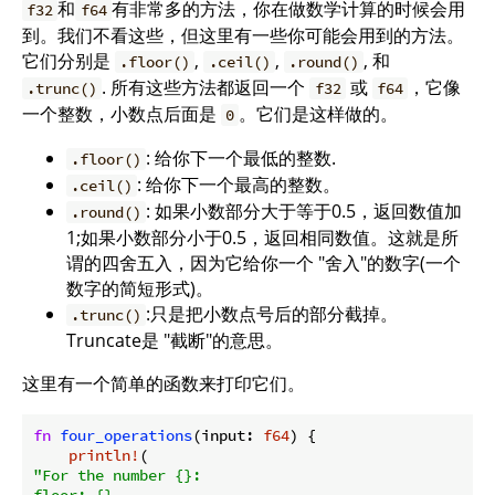
和
有非常多的方法，你在做数学计算的时候会用
f32
f64
到。我们不看这些，但这里有一些你可能会用到的方法。
它们分别是
,
,
, 和
.floor()
.ceil()
.round()
. 所有这些方法都返回一个
或
，它像
.trunc()
f32
f64
一个整数，小数点后面是
。它们是这样做的。
0
: 给你下一个最低的整数.
.floor()
: 给你下一个最高的整数。
.ceil()
: 如果小数部分大于等于0.5，返回数值加
.round()
1;如果小数部分小于0.5，返回相同数值。这就是所
谓的四舍五入，因为它给你一个 "舍入"的数字(一个
数字的简短形式)。
:只是把小数点号后的部分截掉。
.trunc()
Truncate是 "截断"的意思。
这里有一个简单的函数来打印它们。
fn
four_operations
(input: 
f64
) {

println!
"For the number {}:

floor: {}
