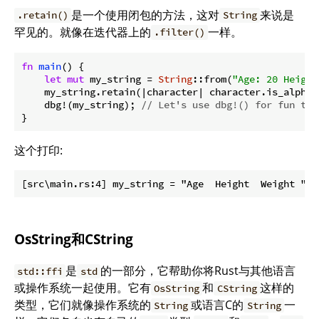
是一个使用闭包的方法，这对
来说是
.retain()
String
罕见的。就像在迭代器上的
一样。
.filter()
fn
main
() {

let
mut
 my_string = 
String
::from(
"Age: 20 Height
    my_string.retain(|character| character.is_alphab
    dbg!(my_string); 
// Let's use dbg!() for fun thi
}
这个打印:
OsString和CString
是
的一部分，它帮助你将Rust与其他语言
std::ffi
std
或操作系统一起使用。它有
和
这样的
OsString
CString
类型，它们就像操作系统的
或语言C的
一
String
String