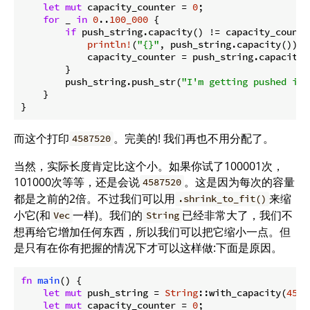
let
mut
 capacity_counter = 
0
;

for
 _ 
in
0
..
100_000
 {

if
 push_string.capacity() != capacity_counter
println!
(
"{}"
, push_string.capacity());

            capacity_counter = push_string.capacity()
        }

        push_string.push_str(
"I'm getting pushed int
    }

}
而这个打印
。完美的! 我们再也不用分配了。
4587520
当然，实际长度肯定比这个小。如果你试了100001次，
101000次等等，还是会说
。这是因为每次的容量
4587520
都是之前的2倍。不过我们可以用
来缩
.shrink_to_fit()
小它(和
一样)。我们的
已经非常大了，我们不
Vec
String
想再给它增加任何东西，所以我们可以把它缩小一点。但
是只有在你有把握的情况下才可以这样做:下面是原因。
fn
main
() {

let
mut
 push_string = 
String
::with_capacity(
4587
let
mut
 capacity_counter = 
0
;
