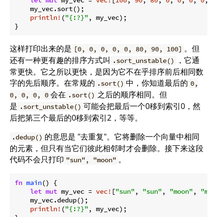
let
mut
 my_vec = 
vec!
[
100
, 
90
, 
80
, 
0
, 
0
, 
0
, 
0
, 
0
    my_vec.sort();

println!
(
"{:?}"
, my_vec);

}
这样打印出来的是
。但
[0, 0, 0, 0, 0, 80, 90, 100]
还有一种更有趣的排序方式叫
，它通
.sort_unstable()
常更快。它之所以更快，是因为它不在乎排序前后相同数
字的先后顺序。在常规的
中，你知道最后的
.sort()
0,
会在
之后的顺序相同。但
0, 0, 0, 0
.sort()
是
可能会把最后一个0移到索引0，然
.sort_unstable()
后把第三个最后的0移到索引2，等等。
的意思是 "去重复"。它将删除一个向量中相同
.dedup()
的元素，但只有当它们彼此相邻时才会删除。接下来这段
代码不会只打印
。
"sun", "moon"
fn
main
() {

let
mut
 my_vec = 
vec!
[
"sun"
, 
"sun"
, 
"moon"
, 
"moo
    my_vec.dedup();

println!
(
"{:?}"
, my_vec);
