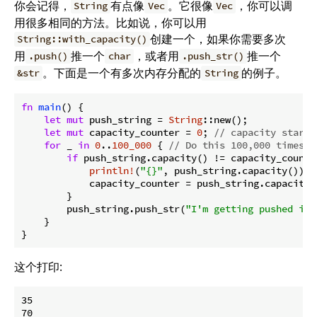
你会记得，
有点像
。它很像
，你可以调
String
Vec
Vec
用很多相同的方法。比如说，你可以用
创建一个，如果你需要多次
String::with_capacity()
用
推一个
，或者用
推一个
.push()
char
.push_str()
。下面是一个有多次内存分配的
的例子。
&str
String
fn
main
() {

let
mut
 push_string = 
String
::new();

let
mut
 capacity_counter = 
0
; 
// capacity starts
for
 _ 
in
0
..
100_000
 { 
// Do this 100,000 times
if
 push_string.capacity() != capacity_counte
println!
(
"{}"
, push_string.capacity()); 
            capacity_counter = push_string.capacity(
        }

        push_string.push_str(
"I'm getting pushed int
    }

}
这个打印:
35

70
