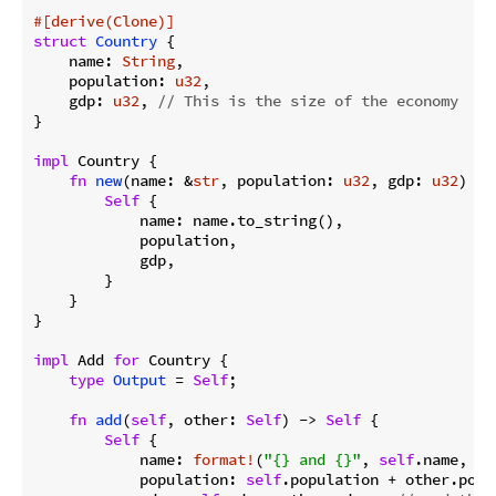
#[derive(Clone)]
struct
Country
 {

    name: 
String
,

    population: 
u32
,

    gdp: 
u32
, 
// This is the size of the economy
}

impl
 Country {

fn
new
(name: &
str
, population: 
u32
, gdp: 
u32
) ->
Self
 {

            name: name.to_string(),

            population,

            gdp,

        }

    }

}

impl
 Add 
for
 Country {

type
Output
 = 
Self
;

fn
add
(
self
, other: 
Self
) -> 
Self
 {

Self
 {

            name: 
format!
(
"{} and {}"
, 
self
.name, ot
            population: 
self
.population + other.popu