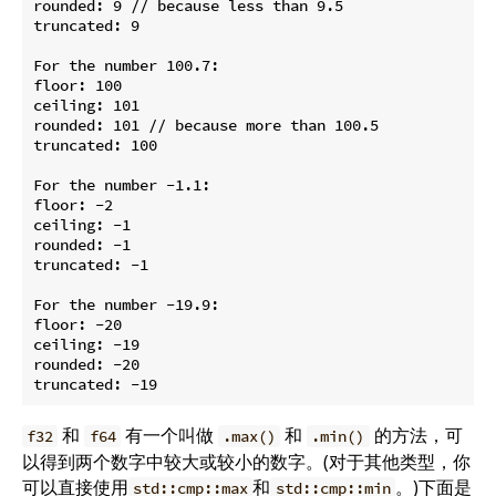
rounded: 9 // because less than 9.5

truncated: 9

For the number 100.7:

floor: 100

ceiling: 101

rounded: 101 // because more than 100.5

truncated: 100

For the number -1.1:

floor: -2

ceiling: -1

rounded: -1

truncated: -1

For the number -19.9:

floor: -20

ceiling: -19

rounded: -20

和
有一个叫做
和
的方法，可
f32
f64
.max()
.min()
以得到两个数字中较大或较小的数字。(对于其他类型，你
可以直接使用
和
。)下面是
std::cmp::max
std::cmp::min