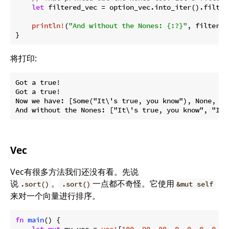
let
 filtered_vec = option_vec.into_iter().filter
println!
(
"And without the Nones: {:?}"
, filtered
}
将打印:
Got a true!

Got a true!

Now we have: [Some("It\'s true, you know"), None, So
Vec
Vec有很多方法我们还没有看。先说
说
。
一点都不奇怪。它使用
.sort()
.sort()
&mut self
来对一个向量进行排序。
fn
main
() {
