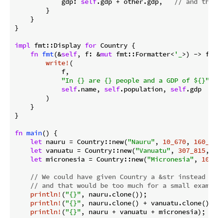
            gdp: 
self
.gdp + other.gdp,   
// and the 
        }

    }

}

impl
 fmt::Display 
for
 Country {

fn
fmt
(&
self
, f: &
mut
 fmt::Formatter<
'_
>) -> fmt
write!
(

            f,

"In {} are {} people and a GDP of ${}"
, 
self
.name, 
self
.population, 
self
.gdp

        )

    }

}

fn
main
() {

let
 nauru = Country::new(
"Nauru"
, 
10_670
, 
160_00
let
 vanuatu = Country::new(
"Vanuatu"
, 
307_815
, 
8
let
 micronesia = Country::new(
"Micronesia"
, 
104_
// We could have given Country a &str instead of
// and that would be too much for a small exampl
println!
(
"{}"
, nauru.clone());

println!
(
"{}"
, nauru.clone() + vanuatu.clone());

println!
(
"{}"
, nauru + vanuatu + micronesia);
