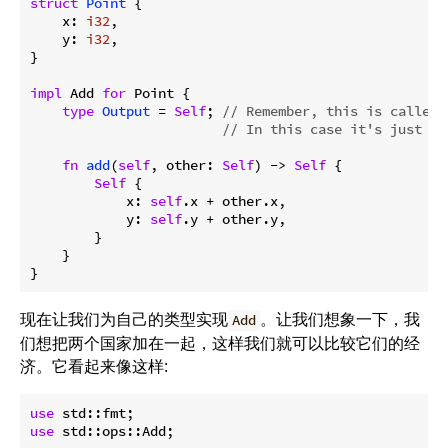
struct
Point
 {

    x: 
i32
,

    y: 
i32
,

}

impl
 Add 
for
 Point {

type
Output
 = 
Self
; 
// Remember, this is called 
// In this case it's just an
fn
add
(
self
, other: 
Self
) -> 
Self
 {

Self
 {

            x: 
self
.x + other.x,

            y: 
self
.y + other.y,

        }

    }

现在让我们为自己的类型实现
。让我们想象一下，我
Add
们想把两个国家加在一起，这样我们就可以比较它们的经
济。它看起来像这样:
use
use
 std::ops::Add;
