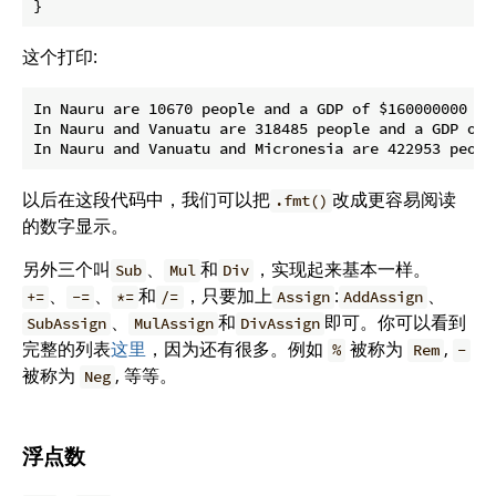
}
这个打印:
In Nauru are 10670 people and a GDP of $160000000

In Nauru and Vanuatu are 318485 people and a GDP of $
以后在这段代码中，我们可以把
改成更容易阅读
.fmt()
的数字显示。
另外三个叫
、
和
，实现起来基本一样。
Sub
Mul
Div
、
、
和
，只要加上
:
、
+=
-=
*=
/=
Assign
AddAssign
、
和
即可。你可以看到
SubAssign
MulAssign
DivAssign
完整的列表
这里
，因为还有很多。例如
被称为
,
%
Rem
-
被称为
, 等等。
Neg
浮点数