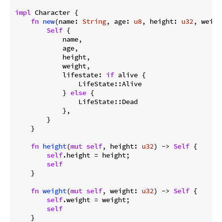
impl
 Character {

fn
new
(name: 
String
, age: 
u8
, height: 
u32
, weigh
Self
 {

            name,

            age,

            height,

            weight,

            lifestate: 
if
 alive {

                LifeState::Alive

            } 
else
 {

                LifeState::Dead

            },

        }

    }

fn
height
(
mut
self
, height: 
u32
) -> 
Self
 {

self
.height = height;

self
    }

fn
weight
(
mut
self
, weight: 
u32
) -> 
Self
 {

self
.weight = weight;

self
    }
