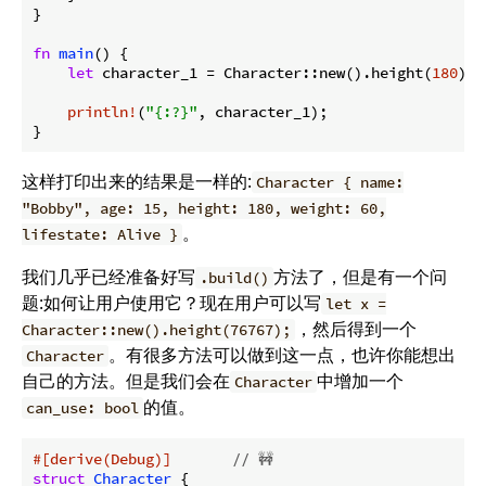
}

fn
main
() {

let
 character_1 = Character::new().height(
180
).w
println!
(
"{:?}"
, character_1);

}
这样打印出来的结果是一样的:
Character { name:
"Bobby", age: 15, height: 180, weight: 60,
。
lifestate: Alive }
我们几乎已经准备好写
方法了，但是有一个问
.build()
题:如何让用户使用它？现在用户可以写
let x =
，然后得到一个
Character::new().height(76767);
。有很多方法可以做到这一点，也许你能想出
Character
自己的方法。但是我们会在
中增加一个
Character
的值。
can_use: bool
#[derive(Debug)]
// 🚧
struct
Character
 {
