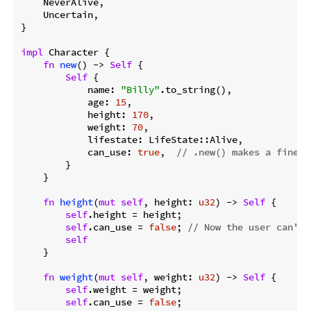
    NeverAlive,

    Uncertain,

}

impl
 Character {

fn
new
() -> 
Self
 {

Self
 {

            name: 
"Billy"
.to_string(),

            age: 
15
,

            height: 
170
,

            weight: 
70
,

            lifestate: LifeState::Alive,

            can_use: 
true
,  
// .new() makes a fine c
        }

    }

fn
height
(
mut
self
, height: 
u32
) -> 
Self
 {

self
.height = height;

self
.can_use = 
false
; 
// Now the user can't 
self
    }

fn
weight
(
mut
self
, weight: 
u32
) -> 
Self
 {

self
.weight = weight;

self
.can_use = 
false
;
