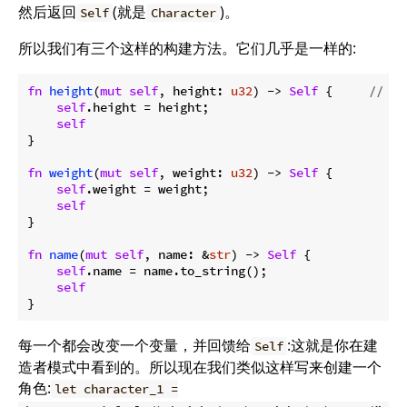
然后返回
(就是
)。
Self
Character
所以我们有三个这样的构建方法。它们几乎是一样的:
fn
height
(
mut
self
, height: 
u32
) -> 
Self
 {     
// 🚧
self
.height = height;

self
}

fn
weight
(
mut
self
, weight: 
u32
) -> 
Self
 {

self
.weight = weight;

self
}

fn
name
(
mut
self
, name: &
str
) -> 
Self
 {

self
.name = name.to_string();

self
每一个都会改变一个变量，并回馈给
:这就是你在建
Self
造者模式中看到的。所以现在我们类似这样写来创建一个
角色:
let character_1 =