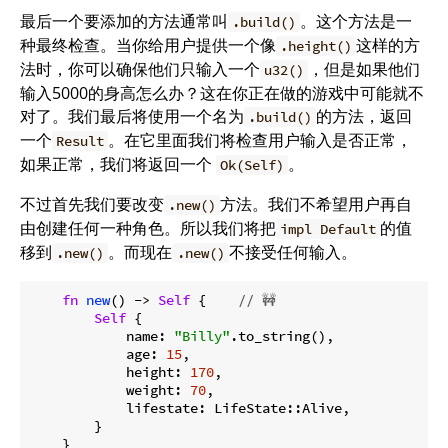
最后一个要添加的方法通常叫
。这个方法是一
.build()
种最终检查。当你给用户提供一个像
这样的方
.height()
法时，你可以确保他们只输入一个
，但是如果他们
u32()
输入5000的身高怎么办？这在你正在做的游戏中可能就不
对了。我们最后将使用一个名为
的方法，返回
.build()
一个
。在它里面我们将检查用户输入是否正常，
Result
如果正常，我们将返回一个
。
Ok(Self)
不过首先我们要改变
方法。我们不希望用户再自
.new()
由创建任何一种角色。所以我们将把
的值
impl Default
移到
。而现在
不接受任何输入。
.new()
.new()
fn
new
() -> 
Self
 {    
// 🚧
Self
 {

            name: 
"Billy"
.to_string(),

            age: 
15
,

            height: 
170
,

            weight: 
70
,

            lifestate: LifeState::Alive,

        }
