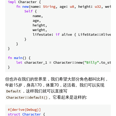
impl
 Character {

fn
new
(name: 
String
, age: 
u8
, height: 
u32
, weigh
Self
 {

            name,

            age,

            height,

            weight,

            lifestate: 
if
 alive { LifeState::Alive }
        }

    }

}

fn
main
() {

let
 character_1 = Character::new(
"Billy"
.to_stri
}
但也许在我们的世界里，我们希望大部分角色都叫比利，
年龄15岁，身高170，体重70，还活着。我们可以实现
，这样我们就可以直接写
Default
。它看起来是这样的:
Character::default()
#[derive(Debug)]
struct
Character
 {
