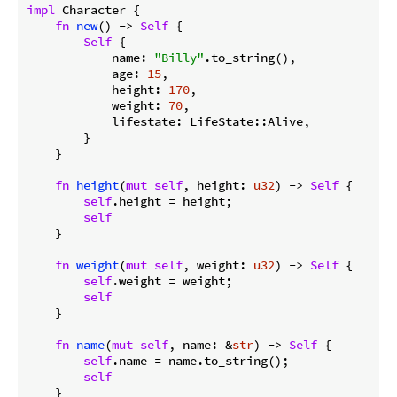
impl
 Character {

fn
new
() -> 
Self
 {

Self
 {

            name: 
"Billy"
.to_string(),

            age: 
15
,

            height: 
170
,

            weight: 
70
,

            lifestate: LifeState::Alive,

        }

    }

fn
height
(
mut
self
, height: 
u32
) -> 
Self
 {

self
.height = height;

self
    }

fn
weight
(
mut
self
, weight: 
u32
) -> 
Self
 {

self
.weight = weight;

self
    }

fn
name
(
mut
self
, name: &
str
) -> 
Self
 {

self
.name = name.to_string();

self
    }
