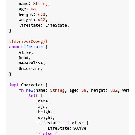
    name: 
String
,

    age: 
u8
,

    height: 
u32
,

    weight: 
u32
,

    lifestate: LifeState,

}

#[derive(Debug)]
enum
LifeState
 {

    Alive,

    Dead,

    NeverAlive,

    Uncertain,

}

impl
 Character {

fn
new
(name: 
String
, age: 
u8
, height: 
u32
, weigh
Self
 {

            name,

            age,

            height,

            weight,

            lifestate: 
if
 alive {

                LifeState::Alive

            } 
else
 {
