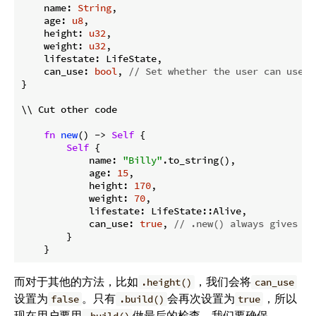
    name: 
String
,

    age: 
u8
,

    height: 
u32
,

    weight: 
u32
,

    lifestate: LifeState,

    can_use: 
bool
, 
// Set whether the user can use t
}

\\ Cut other code

fn
new
() -> 
Self
 {

Self
 {

            name: 
"Billy"
.to_string(),

            age: 
15
,

            height: 
170
,

            weight: 
70
,

            lifestate: LifeState::Alive,

            can_use: 
true
, 
// .new() always gives a 
        }

而对于其他的方法，比如
，我们会将
.height()
can_use
设置为
。只有
会再次设置为
，所以
false
.build()
true
现在用户要用
做最后的检查。我们要确保
.build()