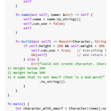
self
    }

fn
name
(
mut
self
, name: &
str
) -> 
Self
 {

self
.name = name.to_string();

self
.can_use = 
false
;

self
    }

fn
build
(
mut
self
) -> 
Result
<Character, 
String
> {
if
self
.height < 
200
 && 
self
.weight < 
300
 &&
self
.can_use = 
true
;   
// Everything is 
Ok
(
self
)               
// and return the
        } 
else
 {

Err
(
"Could not create character. Charact
1) Height below 200

2) Weight below 300

3) A name that is not Smurf (that is a bad word)"
                .to_string())

        }

    }

}

fn
main
() {

let
 character_with_smurf = Character::new().name