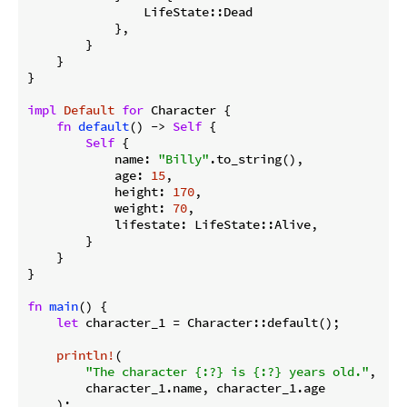
                LifeState::Dead

            },

        }

    }

}

impl
Default
for
 Character {

fn
default
() -> 
Self
 {

Self
 {

            name: 
"Billy"
.to_string(),

            age: 
15
,

            height: 
170
,

            weight: 
70
,

            lifestate: LifeState::Alive,

        }

    }

}

fn
main
() {

let
 character_1 = Character::default();

println!
(

"The character {:?} is {:?} years old."
,

        character_1.name, character_1.age

    );
