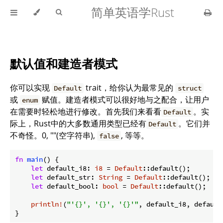
简单英语学Rust
默认值和建造者模式
你可以实现
trait，给你认为最常见的
Default
struct
或
赋值。建造者模式可以很好地与之配合，让用户
enum
在需要时轻松地进行修改。首先我们来看看
。实
Default
际上，Rust中的大多数通用类型已经有
。它们并
Default
不奇怪。0, ""(空字符串),
, 等等。
false
fn
main
() {

let
 default_i8: 
i8
 = 
Default
::default();

let
 default_str: 
String
 = 
Default
::default();

let
 default_bool: 
bool
 = 
Default
::default();

println!
(
"'{}', '{}', '{}'"
, default_i8, default
}