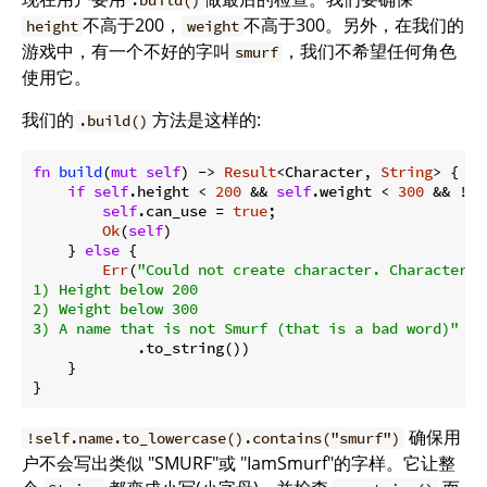
不高于200，
不高于300。另外，在我们的
height
weight
游戏中，有一个不好的字叫
，我们不希望任何角色
smurf
使用它。
我们的
方法是这样的:
.build()
fn
build
(
mut
self
) -> 
Result
<Character, 
String
> {   
if
self
.height < 
200
 && 
self
.weight < 
300
 && !
se
self
.can_use = 
true
;

Ok
(
self
)

    } 
else
 {

Err
(
"Could not create character. Characters m
1) Height below 200

2) Weight below 300

3) A name that is not Smurf (that is a bad word)"
            .to_string())

    }

确保用
!self.name.to_lowercase().contains("smurf")
户不会写出类似 "SMURF"或 "IamSmurf"的字样。它让整