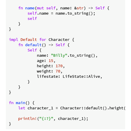
fn
name
(
mut
self
, name: &
str
) -> 
Self
 {

self
.name = name.to_string();

self
    }

}

impl
Default
for
 Character {

fn
default
() -> 
Self
 {

Self
 {

            name: 
"Billy"
.to_string(),

            age: 
15
,

            height: 
170
,

            weight: 
70
,

            lifestate: LifeState::Alive,

        }

    }

}

fn
main
() {

let
 character_1 = Character::default().height(
18
println!
(
"{:?}"
, character_1);

}