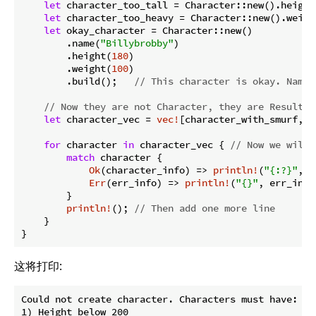
let
 character_too_tall = Character::new().height
let
 character_too_heavy = Character::new().weigh
let
 okay_character = Character::new()

        .name(
"Billybrobby"
)

        .height(
180
)

        .weight(
100
)

        .build();   
// This character is okay. Name 
// Now they are not Character, they are Result<C
let
 character_vec = 
vec!
[character_with_smurf, c
for
 character 
in
 character_vec { 
// Now we will 
match
 character {

Ok
(character_info) => 
println!
(
"{:?}"
, c
Err
(err_info) => 
println!
(
"{}"
, err_info)
        }

println!
(); 
// Then add one more line
    }

}
这将打印:
Could not create character. Characters must have:

1) Height below 200
