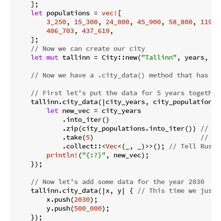
    ];

let
 populations = 
vec!
[

3_250
, 
15_300
, 
24_000
, 
45_900
, 
58_800
, 
119_8
406_703
, 
437_619
,

    ];

// Now we can create our city
let
mut
 tallinn = City::new(
"Tallinn"
, years, po
// Now we have a .city_data() method that has a 
// First let's put the data for 5 years together
    tallinn.city_data(|city_years, city_populations|
let
 new_vec = city_years

            .into_iter()

            .zip(city_populations.into_iter()) 
// Zi
            .take(
5
)                           
// bu
            .collect::<
Vec
<(_, _)>>(); 
// Tell Rust 
println!
(
"{:?}"
, new_vec);

    });

// Now let's add some data for the year 2030
    tallinn.city_data(|x, y| { 
// This time we just 
        x.push(
2030
);

        y.push(
500_000
);

    });
