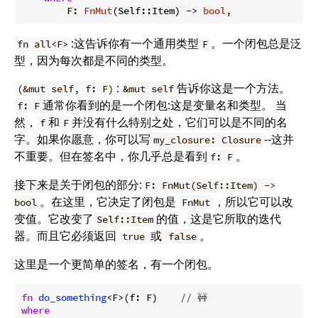
        F: 
FnMut
(Self::Item) -> 
bool
:这告诉你有一个通用类型
。一个闭包总是泛
fn all<F>
F
型，因为每次都是不同的类型。
:
告诉你这是一个方法。
(&mut self, f: F)
&mut self
通常你看到的是一个闭包:这是变量名和类型。 当
f: F
然，
和
并没有什么特别之处，它们可以是不同的名
f
F
字。如果你愿意，你可以写
--这并
my_closure: Closure
不重要。但在签名中，你几乎总是看到
。
f: F
接下来是关于闭包的部分:
F: FnMut(Self::Item) ->
。在这里，它决定了闭包是
，所以它可以改
bool
FnMut
变值。它改变了
的值，这是它所取的迭代
Self::Item
器。而且它必须返回
或
。
true
false
这里是一个更简单的签名，有一个闭包。
fn
do_something
<F>(f: F)    
// 🚧
where