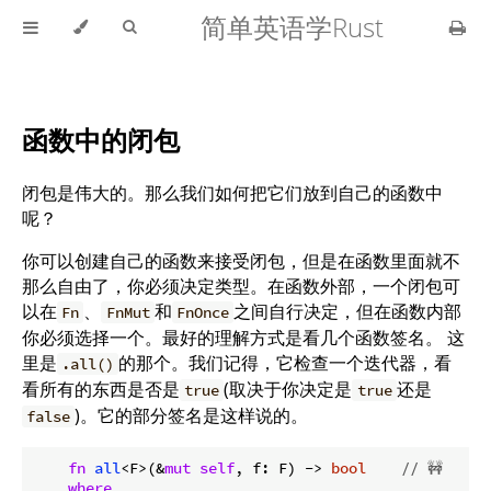
简单英语学Rust
函数中的闭包
闭包是伟大的。那么我们如何把它们放到自己的函数中
呢？
你可以创建自己的函数来接受闭包，但是在函数里面就不
那么自由了，你必须决定类型。在函数外部，一个闭包可
以在
、
和
之间自行决定，但在函数内部
Fn
FnMut
FnOnce
你必须选择一个。最好的理解方式是看几个函数签名。 这
里是
的那个。我们记得，它检查一个迭代器，看
.all()
看所有的东西是否是
(取决于你决定是
还是
true
true
)。它的部分签名是这样说的。
false
fn
all
<F>(&
mut
self
, f: F) -> 
bool
// 🚧
where