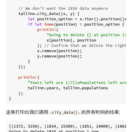
// We don't want the 1834 data anymore
    tallinn.city_data(|x, y| {

let
 position_option = x.iter().position(|x| 
if
let
Some
(position) = position_option {

println!
(

"Going to delete {} at position {:?}
                x[position], position

            ); 
// Confirm that we delete the right i
            x.remove(position);

            y.remove(position);

        }

    });

println!
(

"Years left are {:?}\nPopulations left are {
        tallinn.years, tallinn.populations

    );

}
这将打印出我们调用
的所有时间的结果:
.city_data().
[(1372, 3250), (1834, 15300), (1851, 24000), (1881, 
Going to delete 1834 at position 1 now.
