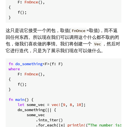
    F: 
FnOnce
(),

{

    f();

这只是说它接受一个闭包，取值(
=取值)，而不返
FnOnce
回任何东西。所以现在我们可以调用这个什么都不取的闭
包，做我们喜欢做的事情。我们将创建一个
，然后对
Vec
它进行迭代，只是为了展示我们现在可以做什么。
fn
do_something
where
    F: 
FnOnce
(),

{

    f();

}

fn
main
() {

let
 some_vec = 
vec!
[
9
, 
8
, 
10
];

    do_something(|| {

        some_vec

            .into_iter()

            .for_each(|x| 
println!
(
"The number is: {