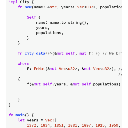
impl
 City {

fn
new
(name: &
str
, years: 
Vec
<
u32
>, populations:
Self
 {

            name: name.to_string(),

            years,

            populations,

        }

    }

fn
city_data
<F>(&
mut
self
, 
mut
 f: F) 
// We bring
where
        F: 
FnMut
(&
mut
Vec
<
u32
>, &
mut
Vec
<
u32
>), 
// T
// w
    {

        f(&
mut
self
.years, &
mut
self
.populations) 
//
//
//
    }

}

fn
main
() {

let
 years = 
vec!
[

1372
, 
1834
, 
1851
, 
1881
, 
1897
, 
1925
, 
1959
, 
19