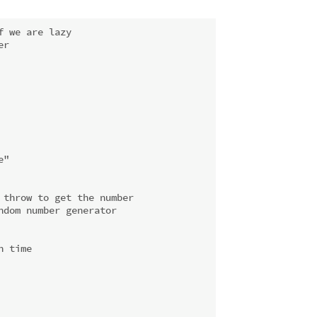
f we are lazy
er
e"
 throw to get the number
ndom number generator
h time