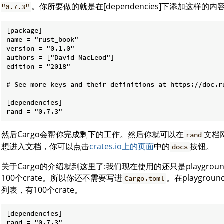
。你所要做的就是在[dependencies]下添加这样的内容
"0.7.3"
[package]

name = "rust_book"

version = "0.1.0"

authors = ["David MacLeod"]

edition = "2018"

# See more keys and their definitions at https://doc.r
[dependencies]

然后Cargo会帮你完成剩下的工作。然后你就可以在
文档
rand
想进入文档，你可以点击
crates.io上的页面
中的
按钮。
docs
关于Cargo的介绍就到这里了:我们现在使用的还只是playgroun
100个crate。所以你还不需要写进
。在playgr
Cargo.toml
列表，有100个crate。
[dependencies]

rand = "0.7.3"
