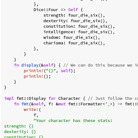
            },

            Dice::Four => 
Self
 {

                strength: four_die_six(),

                dexterity: four_die_six(),

                constitution: four_die_six(),

                intelligence: four_die_six(),

                wisdom: four_die_six(),

                charisma: four_die_six(),

            },

        }

    }

fn
display
(&
self
) { 
// We can do this because we i
println!
(
"{}"
, 
self
);

println!
();

    }

}

impl
 fmt::Display 
for
 Character { 
// Just follow the c
fn
fmt
(&
self
, f: &
mut
 fmt::Formatter<
'_
>) -> fmt::
write!
(

            f,

"Your character has these stats:

strength: {}

dexterity: {}

constitution: {}
