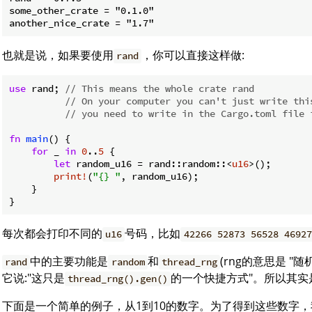
some_other_crate = "0.1.0"

也就是说，如果要使用
，你可以直接这样做:
rand
use
 rand; 
// This means the whole crate rand
// On your computer you can't just write thi
// you need to write in the Cargo.toml file 
fn
main
() {

for
 _ 
in
0
..
5
 {

let
 random_u16 = rand::random::<
u16
>();

print!
(
"{} "
, random_u16);

    }

}
每次都会打印不同的
号码，比如
u16
42266 52873 56528 46927
中的主要功能是
和
(rng的意思是 "
rand
random
thread_rng
它说:"这只是
的一个快捷方式"。所以其实
thread_rng().gen()
下面是一个简单的例子，从1到10的数字。为了得到这些数字，