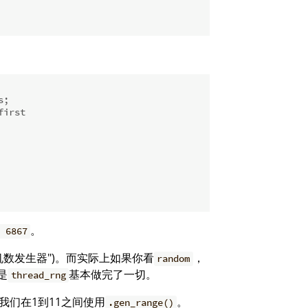
s;
first
。
 6867
随机数发生器")。而实际上如果你看
，
random
是
基本做完了一切。
thread_rng
我们在1到11之间使用
。
.gen_range()