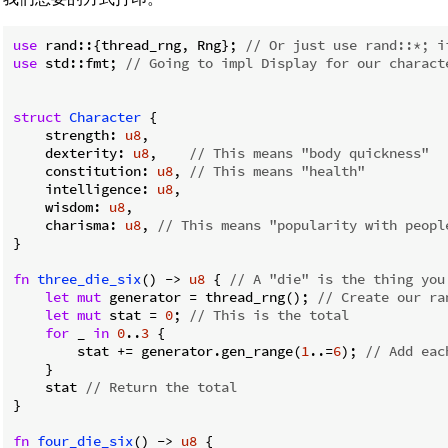
use
 rand::{thread_rng, Rng}; 
// Or just use rand::*; i
use
 std::fmt; 
// Going to impl Display for our charact
struct
Character
 {

    strength: 
u8
,

    dexterity: 
u8
,    
// This means "body quickness"
    constitution: 
u8
, 
// This means "health"
    intelligence: 
u8
,

    wisdom: 
u8
,

    charisma: 
u8
, 
// This means "popularity with peopl
}

fn
three_die_six
() -> 
u8
 { 
// A "die" is the thing you
let
mut
 generator = thread_rng(); 
// Create our ra
let
mut
 stat = 
0
; 
// This is the total
for
 _ 
in
0
..
3
 {

        stat += generator.gen_range(
1
..=
6
); 
// Add eac
    }

    stat 
// Return the total
}

fn
four_die_six
() -> 
u8
 {
