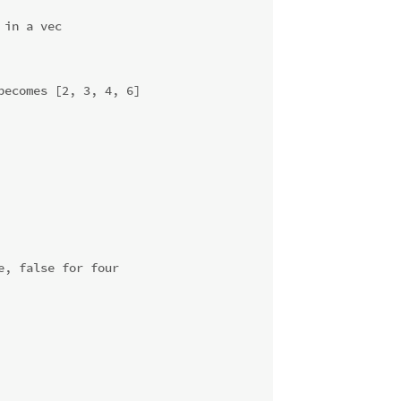
 in a vec
becomes [2, 3, 4, 6]
e, false for four