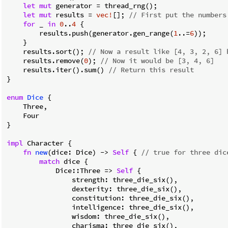
let
mut
 generator = thread_rng();

let
mut
 results = 
vec!
[]; 
// First put the numbers
for
 _ 
in
0
..
4
 {

        results.push(generator.gen_range(
1
..=
6
));

    }

    results.sort(); 
// Now a result like [4, 3, 2, 6] 
    results.remove(
0
); 
// Now it would be [3, 4, 6]
    results.iter().sum() 
// Return this result
}

enum
Dice
 {

    Three,

    Four

}

impl
 Character {

fn
new
(dice: Dice) -> 
Self
 { 
// true for three dic
match
 dice {

            Dice::Three => 
Self
 {

                strength: three_die_six(),

                dexterity: three_die_six(),

                constitution: three_die_six(),

                intelligence: three_die_six(),

                wisdom: three_die_six(),

                charisma: three_die_six(),
