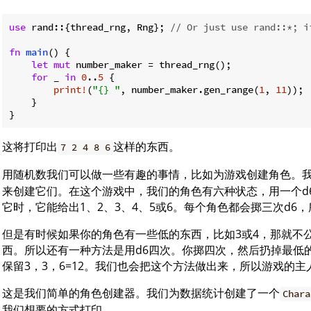
use
 rand::{thread_rng, Rng}; 
// Or just use rand::*; i
fn
main
() {

let
mut
 number_maker = thread_rng();

for
 _ 
in
0
..
5
 {

print!
(
"{} "
, number_maker.gen_range(
1
, 
11
));

    }

}
这将打印出
这样的东西。
7 2 4 8 6
用随机数我们可以做一些有趣的事情，比如为游戏创建角色。
来创建它们。在这个游戏中，我们的角色有六种状态，用一个d
它时，它能给出1、2、3、4、5或6。每个角色都会掷三次d6，
但是有时候如果你的角色有一些低的东西，比如3或4，那就不
西。所以还有一种方法是用d6四次。你掷四次，然后扔掉最低的
保留3，3，6=12。我们也会把这个方法做出来，所以游戏的主
这是我们简单的角色创建器。我们为数据统计创建了一个
Chara
我们想要的方式打印。