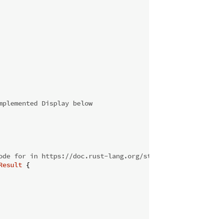
mplemented Display below
ode for in https://doc.rust-lang.org/std/fmt/trait.Displ
Result
 {
