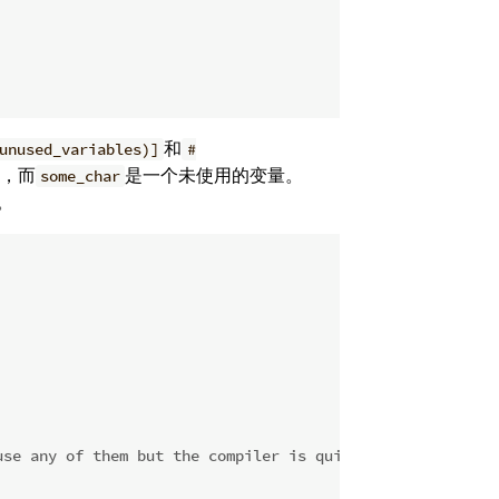
和
unused_variables)]
#
，而
是一个未使用的变量。
some_char
。
use any of them but the compiler is quiet