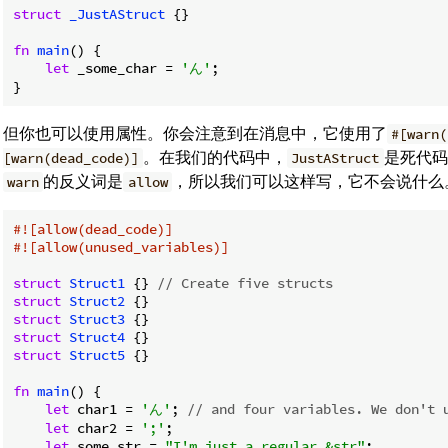
struct
_JustAStruct
 {}

fn
main
() {

let
 _some_char = 
'ん'
;

}
但你也可以使用属性。你会注意到在消息中，它使用了
#[warn(
。在我们的代码中，
是死代码
[warn(dead_code)]
JustAStruct
的反义词是
，所以我们可以这样写，它不会说什么
warn
allow
#![allow(dead_code)]
#![allow(unused_variables)]
struct
Struct1
 {} 
// Create five structs
struct
Struct2
struct
Struct3
struct
Struct4
struct
Struct5
 {}

fn
main
() {

let
 char1 = 
'ん'
; 
// and four variables. We don't 
let
 char2 = 
';'
;

let
 some_str = 
"I'm just a regular &str"
;
