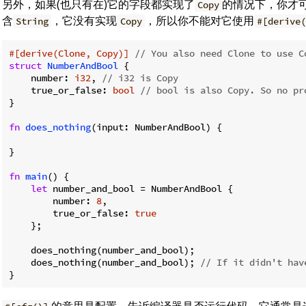
另外，如果(也只有在)它的字段都实现了
的情况下，你才
Copy
含
，它没有实现
，所以你不能对它使用
String
Copy
#[derive(
#[derive(Clone, Copy)]
// You also need Clone to use C
struct
NumberAndBool
 {

    number: 
i32
, 
// i32 is Copy
    true_or_false: 
bool
// bool is also Copy. So no pr
}

fn
does_nothing
(input: NumberAndBool) {

}

fn
main
() {

let
 number_and_bool = NumberAndBool {

        number: 
8
,

        true_or_false: 
true
    };

    does_nothing(number_and_bool);

    does_nothing(number_and_bool); 
// If it didn't hav
}
的意思是配置，告诉编译器是否运行代码。它通常是