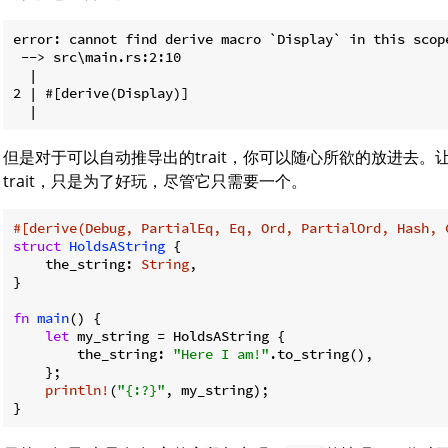
error: cannot find derive macro `Display` in this scope
 --> src\main.rs:2:10

  |

2 | #[derive(Display)]

但是对于可以自动推导出的trait，你可以随心所欲的放进去。
trait，只是为了好玩，尽管它只需要一个。
#[derive(Debug, PartialEq, Eq, Ord, PartialOrd, Hash, 
struct
HoldsAString
 {

    the_string: 
String
,

}

fn
main
() {

let
 my_string = HoldsAString {

        the_string: 
"Here I am!"
.to_string(),

    };

println!
(
"{:?}"
, my_string);

}