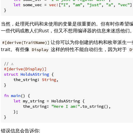
let
 some_vec = 
vec!
[
"I"
, 
"am"
, 
"just"
, 
"a"
, 
"vec"
];
}
当然，处理死代码和未使用的变量是很重要的。但有时你希望
一些代码或教人们Rust，但又不想用编译器的信息来迷惑他们
让你可以为你创建的结构和枚举派生一些
#[derive(TraitName)]
trait。有些像
这样的特性不能自动衍生，因为对于
Display
D
// ⚠️
#[derive(Display)]
struct
HoldsAString
 {

    the_string: 
String
,

}

fn
main
() {

let
 my_string = HoldsAString {

        the_string: 
"Here I am!"
.to_string(),

    };

}
错误信息会告诉你: