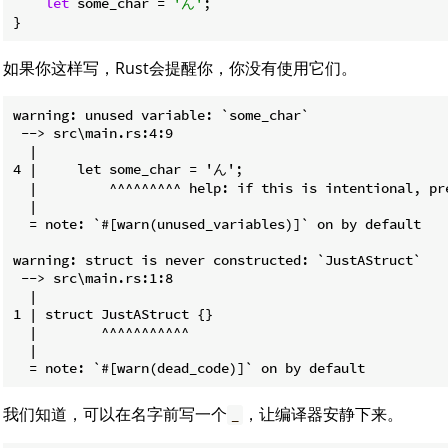
let
 some_char = 
'ん'
;

}
如果你这样写，Rust会提醒你，你没有使用它们。
warning: unused variable: `some_char`

 --> src\main.rs:4:9

  |

4 |     let some_char = 'ん';

  |         ^^^^^^^^^ help: if this is intentional, pr
  |

  = note: `#[warn(unused_variables)]` on by default

warning: struct is never constructed: `JustAStruct`

 --> src\main.rs:1:8

  |

1 | struct JustAStruct {}

  |        ^^^^^^^^^^^

  |

我们知道，可以在名字前写一个
，让编译器安静下来。
_