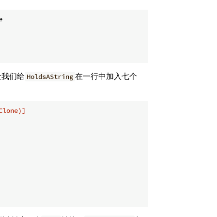


让我们给
在一行中加入七个
HoldsAString
Clone)]