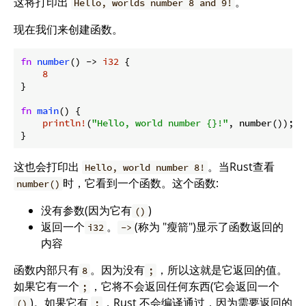
这将打印出
。
Hello, worlds number 8 and 9!
现在我们来创建函数。
fn
number
() -> 
i32
 {

8
}

fn
main
() {

println!
(
"Hello, world number {}!"
, number());

}
这也会打印出
。当Rust查看
Hello, world number 8!
时，它看到一个函数。这个函数:
number()
没有参数(因为它有
)
()
返回一个
。
(称为 "瘦箭")显示了函数返回的
i32
->
内容
函数内部只有
。因为没有
，所以这就是它返回的值。
8
;
如果它有一个
，它将不会返回任何东西(它会返回一个
;
)。如果它有
，Rust 不会编译通过，因为需要返回的
()
;