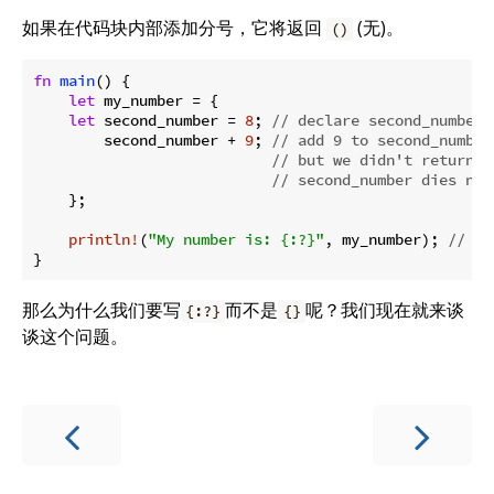
如果在代码块内部添加分号，它将返回
(无)。
()
fn
main
() {

let
 my_number = {

let
 second_number = 
8
; 
// declare second_number,
        second_number + 
9
; 
// add 9 to second_number
// but we didn't return i
// second_number dies now
    };

println!
(
"My number is: {:?}"
, my_number); 
// my
}
那么为什么我们要写
而不是
呢？我们现在就来谈
{:?}
{}
谈这个问题。