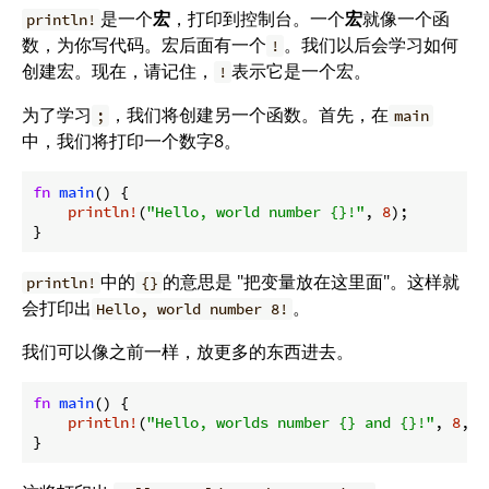
是一个
宏
，打印到控制台。一个
宏
就像一个函
println!
数，为你写代码。宏后面有一个
。我们以后会学习如何
!
创建宏。现在，请记住，
表示它是一个宏。
!
为了学习
，我们将创建另一个函数。首先，在
;
main
中，我们将打印一个数字8。
fn
main
() {

println!
(
"Hello, world number {}!"
, 
8
);

}
中的
的意思是 "把变量放在这里面"。这样就
println!
{}
会打印出
。
Hello, world number 8!
我们可以像之前一样，放更多的东西进去。
fn
main
() {

println!
(
"Hello, worlds number {} and {}!"
, 
8
, 
9
}