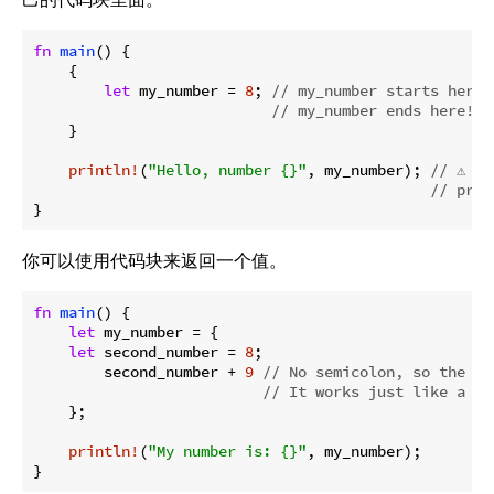
fn
main
() {

    {

let
 my_number = 
8
; 
// my_number starts here
// my_number ends here!
    }

println!
(
"Hello, number {}"
, my_number); 
// ⚠️ t
// prin
}
你可以使用代码块来返回一个值。
fn
main
() {

let
 my_number = {

let
 second_number = 
8
;

        second_number + 
9
// No semicolon, so the co
// It works just like a fu
    };

println!
(
"My number is: {}"
, my_number);

}