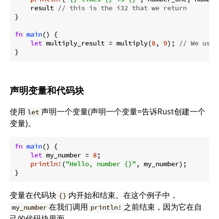
    result 
// this is the i32 that we return
}

fn
main
() {

let
 multiply_result = multiply(
8
, 
9
); 
// We used
}
声明变量和代码块
使用
声明一个变量(声明一个变量=告诉Rust创建一个
let
变量)。
fn
main
() {

let
 my_number = 
8
;

println!
(
"Hello, number {}"
, my_number);

}
变量在代码块
内开始和结束。在这个例子中，
{}
在我们调用
之前结束，因为它在自
my_number
println!
己的代码块里面。