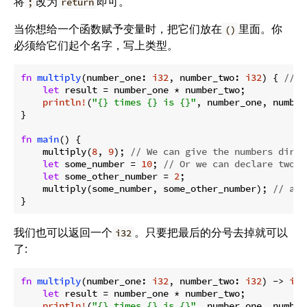
将
改为
即可。
;
return
当你想给一个函数赋予变量时，把它们放在
里面。你
()
必须给它们起个名字，写上类型。
fn
multiply
(number_one: 
i32
, number_two: 
i32
) { 
// T
let
 result = number_one * number_two;

println!
(
"{} times {} is {}"
, number_one, number
}

fn
main
() {

    multiply(
8
, 
9
); 
// We can give the numbers direc
let
 some_number = 
10
; 
// Or we can declare two v
let
 some_other_number = 
2
;

    multiply(some_number, some_other_number); 
// and
}
我们也可以返回一个
。只要把最后的分号去掉就可以
i32
了:
fn
multiply
(number_one: 
i32
, number_two: 
i32
) -> 
i32
let
 result = number_one * number_two;

println!
(
"{} times {} is {}"
, number_one, number