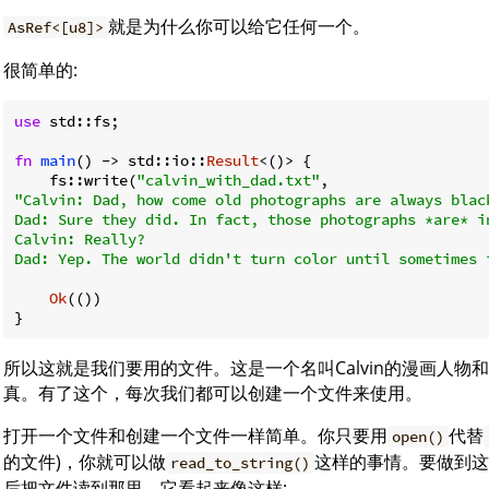
就是为什么你可以给它任何一个。
AsRef<[u8]>
很简单的:
use
 std::fs;

fn
main
() -> std::io::
Result
<()> {

    fs::write(
"calvin_with_dad.txt"
"Calvin: Dad, how come old photographs are always blac
Dad: Sure they did. In fact, those photographs *are* i
Calvin: Really?

Dad: Yep. The world didn't turn color until sometimes 
Ok
(())

}
所以这就是我们要用的文件。这是一个名叫Calvin的漫画人
真。有了这个，每次我们都可以创建一个文件来使用。
打开一个文件和创建一个文件一样简单。你只要用
代替
open()
的文件)，你就可以做
这样的事情。要做到
read_to_string()
后把文件读到那里。它看起来像这样: