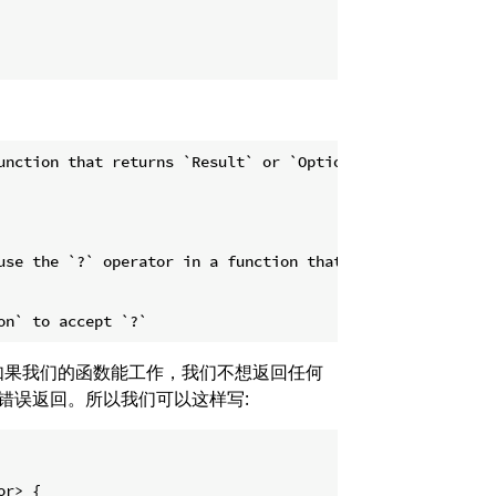
unction that returns `Result` or `Option` (or another typ
use the `?` operator in a function that returns `()`

如果我们的函数能工作，我们不想返回任何
将错误返回。所以我们可以这样写:
r> {
