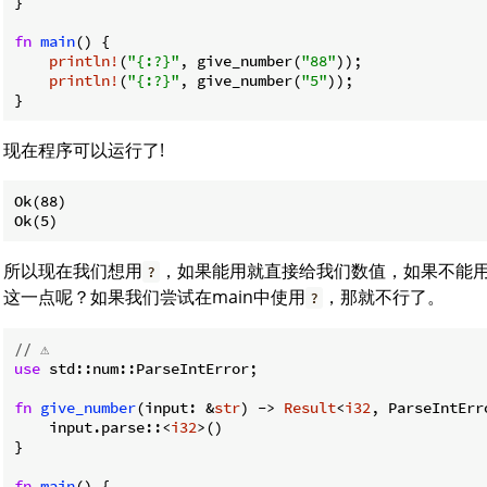
}

fn
main
() {

println!
(
"{:?}"
, give_number(
"88"
));

println!
(
"{:?}"
, give_number(
"5"
));

}
现在程序可以运行了!
Ok(88)

所以现在我们想用
，如果能用就直接给我们数值，如果不能
?
这一点呢？如果我们尝试在main中使用
，那就不行了。
?
// ⚠️
use
 std::num::ParseIntError;

fn
give_number
(input: &
str
) -> 
Result
<
i32
, ParseIntErro
    input.parse::<
i32
>()

}

fn
main
() {
