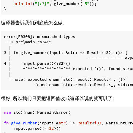
println!
(
"{:?}"
, give_number(
"5"
));

}
编译器告诉我们到底该怎么做。
error[E0308]: mismatched types

 --> src\main.rs:4:5

  |

3 | fn give_number(input: &str) -> Result<i32, ()> {

  |                                --------------- exp
4 |     input.parse::<i32>()

  |     ^^^^^^^^^^^^^^^^^^^^ expected `()`, found struc
  |

  = note: expected enum `std::result::Result<_, ()>`

很好! 所以我们只要把返回值改成编译器说的就可以了:
use
 std::num::ParseIntError;

fn
give_number
(input: &
str
) -> 
Result
<
i32
, ParseIntErro
    input.parse::<
i32
>()
