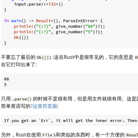
    input.parse::<
i32
>()

}

fn
main
() -> 
Result
<(), ParseIntError> {

println!
(
"{:?}"
, give_number(
"88"
)?);

println!
(
"{:?}"
, give_number(
"5"
)?);

Ok
(())

}
不要忘了最后的
:这在Rust中是很常见的，它的意思是
Ok(())
O
在它打印出来了:
88

只用
的时候不是很有用，但是用文件就很有用。这是
.parse()
简单英语写的
?运算符页面
:
另外，Rust在使用
s和类似的东西时，有一个方便的
File
Resu