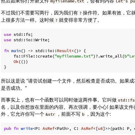
然后如果你打开新文件
，会看到内容
myfilename.txt
Let's pu
不过我们不需要写两行，因为我们有
操作符。如果有效，它
?
上很多方法一样。这时候
就变得非常方便了。
?
use
use
 std::io::Write;

fn
main
() -> std::io::
Result
<()> {

    fs::File::create(
"myfilename.txt"
)?.write_all(
b"Le
Ok
(())

}
所以这是说 "请尝试创建一个文件，然后检查是否成功。如果
是否成功。"
而事实上，也有一个函数可以同时做这两件事。它叫做
std::fs
名，以及你想放在里面的内容。再次强调，要小心! 如果该文
外，它允许你写一个
，前面不写
，因为这个:
&str
b
pub
fn
write
<P: 
AsRef
<Path>, C: 
AsRef
<[
u8
]>>(path: P, 