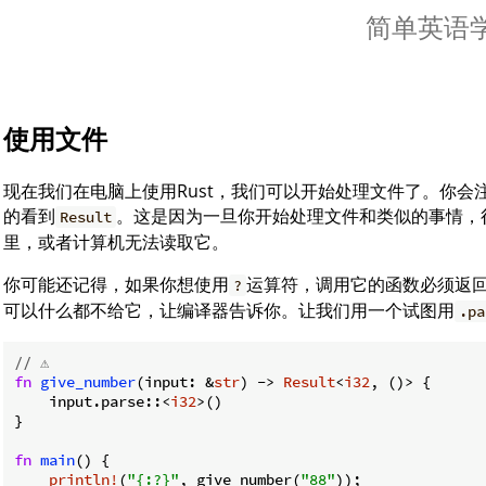
简单英语学R
使用文件
现在我们在电脑上使用Rust，我们可以开始处理文件了。你
的看到
。这是因为一旦你开始处理文件和类似的事情，
Result
里，或者计算机无法读取它。
你可能还记得，如果你想使用
运算符，调用它的函数必须返
?
可以什么都不给它，让编译器告诉你。让我们用一个试图用
.pa
// ⚠️
fn
give_number
(input: &
str
) -> 
Result
<
i32
, ()> {

    input.parse::<
i32
>()

}

fn
main
() {

println!
(
"{:?}"
, give_number(
"88"
));
