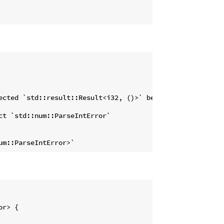
ected `std::result::Result<i32, ()>` because of return ty
t `std::num::ParseIntError`

r> {
