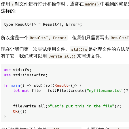
使用
对文件进行打开和操作时，通常在
中看到的就是
?
main()
这样的:
所以这是一个
，但我们只需要写出
Result<T, Error>
Result<T
现在让我们第一次尝试使用文件。
是处理文件的方法
std::fs
有了它，我们就可以用
来写进文件。
.write_all()
use
use
 std::io::Write;

fn
main
() -> std::io::
Result
<()> {

let
mut
 file = fs::File::create(
"myfilename.txt"
)?
    file.write_all(
b"Let's put this in the file"
)?;   
Ok
(())

}