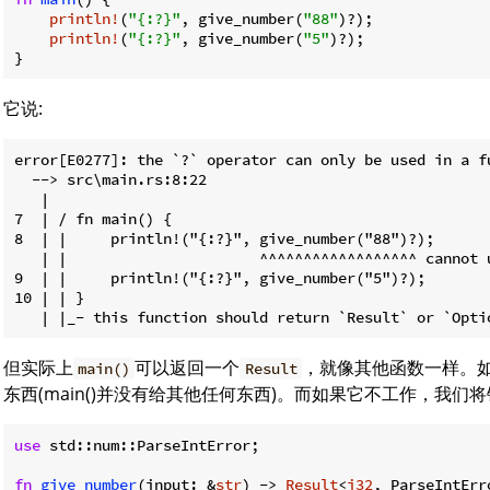
println!
(
"{:?}"
, give_number(
"88"
)?);

println!
(
"{:?}"
, give_number(
"5"
)?);

}
它说:
error[E0277]: the `?` operator can only be used in a f
  --> src\main.rs:8:22

   |

7  | / fn main() {

8  | |     println!("{:?}", give_number("88")?);

   | |                      ^^^^^^^^^^^^^^^^^^ cannot 
9  | |     println!("{:?}", give_number("5")?);

10 | | }

但实际上
可以返回一个
，就像其他函数一样。
main()
Result
东西(main()并没有给其他任何东西)。而如果它不工作，我们
use
 std::num::ParseIntError;

fn
give_number
(input: &
str
) -> 
Result
<
i32
, ParseIntErro