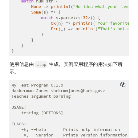
match
 num_str {

None
 => 
println!
(
"No idea what your favorit
Some
(s) => {

match
 s.parse::<
i32
>() {

Ok
(n) => 
println!
(
"Your favorite nu
Err
(_) => 
println!
(
"That's not a nu
            }

        }

    }

}
使用信息由
生成。实例应用程序的用法如下所
clap
示。
My Test Program 0.1.0

Hackerman Jones <hckrmnjones@hack.gov>

Teaches argument parsing

USAGE:

    testing [OPTIONS]

FLAGS:

    -h, --help       Prints help information

    -V, --version    Prints version information
