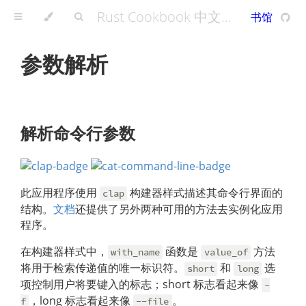
Rust Cookbook 中文版 - A Rust Cookbook
书馆
参数解析
解析命令行参数
此应用程序使用
构建器样式描述其命令行界面的
clap
结构。
文档
还提供了另外两种可用的方法去实例化应用
程序。
在构建器样式中，
函数是
方法
with_name
value_of
将用于检索传递值的唯一标识符。
和
选
short
long
项控制用户将要键入的标志；short 标志看起来像
-
，long 标志看起来像
。
f
--file