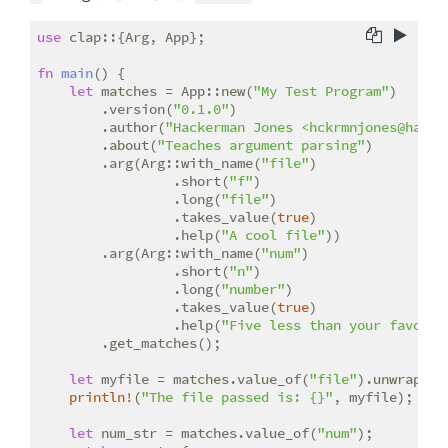
use
 clap::{Arg, App};

fn
main
() {

let
 matches = App::new(
"My Test Program"
)

        .version(
"0.1.0"
)

        .author(
"Hackerman Jones <hckrmnjones@hack.
        .about(
"Teaches argument parsing"
)

        .arg(Arg::with_name(
"file"
)

                 .short(
"f"
)

                 .long(
"file"
)

                 .takes_value(
true
)

                 .help(
"A cool file"
))

        .arg(Arg::with_name(
"num"
)

                 .short(
"n"
)

                 .long(
"number"
)

                 .takes_value(
true
)

                 .help(
"Five less than your favorit
        .get_matches();

let
 myfile = matches.value_of(
"file"
).unwrap_or
println!
(
"The file passed is: {}"
, myfile);

let
 num_str = matches.value_of(
"num"
);
