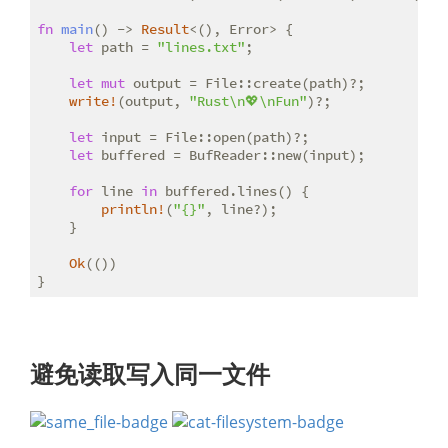
fn
main
() -> 
Result
<(), Error> {

let
 path = 
"lines.txt"
;

let
mut
 output = File::create(path)?;

write!
(output, 
"Rust\n💖\nFun"
)?;

let
 input = File::open(path)?;

let
 buffered = BufReader::new(input);

for
 line 
in
 buffered.lines() {

println!
(
"{}"
, line?);

    }

Ok
(())

}
避免读取写入同一文件