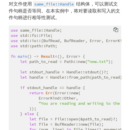
对文件使用
结构体，可以测试文
same_file::Handle
件句柄是否等同。在本实例中，将对要读取和写入的文
件句柄进行相等性测试。
use
use
use
use
 std::path::Path;

fn
main
() -> 
Result
<(), Error> {

let
 path_to_read = Path::new(
"new.txt"
);

let
 stdout_handle = Handle::stdout()?;

let
 handle = Handle::from_path(path_to_read)?;

if
 stdout_handle == handle {

return
Err
(Error::new(

            ErrorKind::Other,

"You are reading and writing to the sam
        ));

    } 
else
 {

let
 file = File::open(&path_to_read)?;

let
 file = BufReader::new(file);

for
 (num, line) 
in
 file.lines().enumerate() 