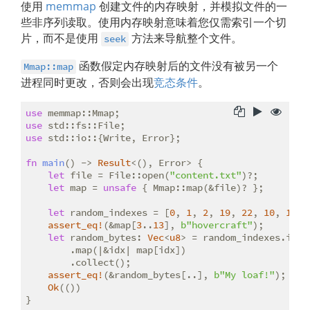
使用
memmap
创建文件的内存映射，并模拟文件的一
些非序列读取。使用内存映射意味着您仅需索引一个切
片，而不是使用
方法来导航整个文件。
seek
函数假定内存映射后的文件没有被另一个
Mmap::map
进程同时更改，否则会出现
竞态条件
。
use
use
use
 std::io::{Write, Error};

fn
main
() -> 
Result
let
 file = File::open(
"content.txt"
)?;

let
 map = 
unsafe
 { Mmap::map(&file)? };

let
 random_indexes = [
0
, 
1
, 
2
, 
19
, 
22
, 
10
, 
11
, 
assert_eq!
(&map[
3
..
13
], 
b"hovercraft"
);

let
 random_bytes: 
Vec
<
u8
> = random_indexes.iter(
        .map(|&idx| map[idx])

        .collect();

assert_eq!
(&random_bytes[..], 
b"My loaf!"
);

Ok
(())

}