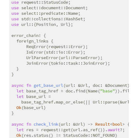
use
use
use
use
use
 url::{Position, Url};

error_chain! {

  foreign_links {

      ReqError(reqwest::Error);

      IoError(std::io::Error);

      UrlParseError(url::ParseError);

      JoinError(tokio::task::JoinError);

  }

}

async
fn
get_base_url
(url: &Url, doc: &Document) ->
let
 base_tag_href = doc.find(Name(
"base"
)).filter
let
 base_url =

    base_tag_href.map_or_else(|| Url::parse(&url[..
Ok
(base_url)

}

async
fn
check_link
(url: &Url) -> 
Result
<
bool
> {

let
 res = reqwest::get(url.as_ref()).
await
?;

Ok
(res.status() != StatusCode::NOT_FOUND)
