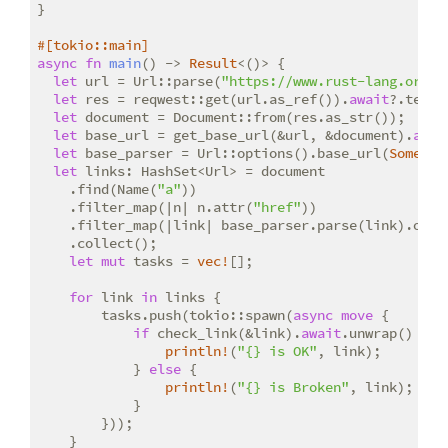
}

#[tokio::main]
async
fn
main
() -> 
Result
<()> {

let
 url = Url::parse(
"https://www.rust-lang.org/e
let
 res = reqwest::get(url.as_ref()).
await
?.text(
let
 document = Document::from(res.as_str());

let
 base_url = get_base_url(&url, &document).
awai
let
 base_parser = Url::options().base_url(
Some
(&b
let
 links: HashSet<Url> = document

    .find(Name(
"a"
))

    .filter_map(|n| n.attr(
"href"
))

    .filter_map(|link| base_parser.parse(link).ok())
    .collect();

let
mut
 tasks = 
vec!
[];

for
 link 
in
 links {

        tasks.push(tokio::spawn(
async
move
 {

if
 check_link(&link).
await
.unwrap() {

println!
(
"{} is OK"
, link);

            } 
else
 {

println!
(
"{} is Broken"
, link);

            }

        }));

    }
