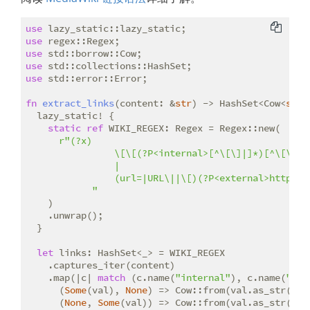
use
use
use
use
use
 std::error::Error;

fn
extract_links
(content: &
str
) -> HashSet<Cow<
str
>
  lazy_static! {

static
ref
 WIKI_REGEX: Regex = Regex::new(

r"(?x)

                \[\[(?P<internal>[^\[\]|]*)[^\[\]]*\
                |

                (url=|URL\||\[)(?P<external>http.*?)
            "
    )

    .unwrap();

  }

let
 links: HashSet<_> = WIKI_REGEX

    .captures_iter(content)

    .map(|c| 
match
 (c.name(
"internal"
), c.name(
"ext
      (
Some
(val), 
None
) => Cow::from(val.as_str().to
      (
None
, 
Some
(val)) => Cow::from(val.as_str()),
