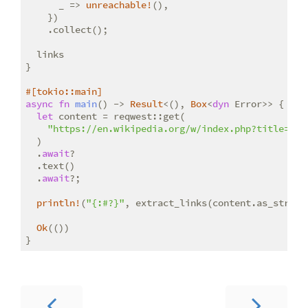
      _ => 
unreachable!
(),

    })

    .collect();

  links

}

#[tokio::main]
async
fn
main
() -> 
Result
<(), 
Box
<
dyn
 Error>> {

let
 content = reqwest::get(

"https://en.wikipedia.org/w/index.php?title=Rus
  )

  .
await
?

  .text()

  .
await
?;

println!
(
"{:#?}"
, extract_links(content.as_str()))
Ok
(())
