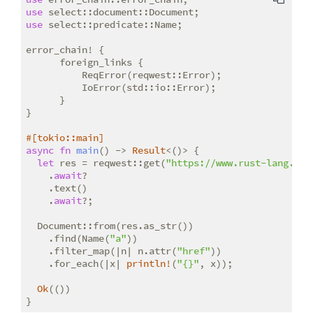
use
use
 select::predicate::Name;

error_chain! {

      foreign_links {

          ReqError(reqwest::Error);

          IoError(std::io::Error);

      }

}

#[tokio::main]
async
fn
main
() -> 
Result
<()> {

let
 res = reqwest::get(
"https://www.rust-lang.org
    .
await
?

    .text()

    .
await
?;

  Document::from(res.as_str())

    .find(Name(
"a"
))

    .filter_map(|n| n.attr(
"href"
))

    .for_each(|x| 
println!
(
"{}"
, x));

Ok
(())
