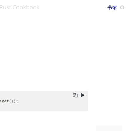
Rust Cookbook
书馆
。
:get());
