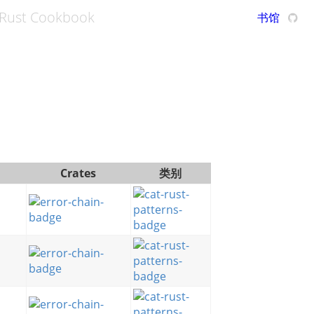
Rust Cookbook
书馆
Crates
类别