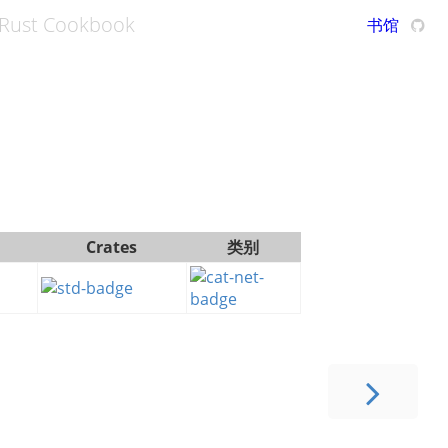
Rust Cookbook
书馆
Crates
类别