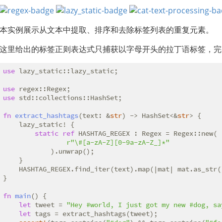
本实例展示从文本中提取、排序和去除标签列表的重复元素。
这里给出的标签正则表达式只捕获以字母开头的拉丁语标签，
use
 lazy_static::lazy_static;

use
use
 std::collections::HashSet;

fn
extract_hashtags
(text: &
str
) -> HashSet<&
str
> {

    lazy_static! {

static
ref
 HASHTAG_REGEX : Regex = Regex::new(

r"\#[a-zA-Z][0-9a-zA-Z_]*"
            ).unwrap();

    }

    HASHTAG_REGEX.find_iter(text).map(|mat| mat.as_str()
}

fn
main
() {

let
 tweet = 
"Hey #world, I just got my new #dog, sa
let
 tags = extract_hashtags(tweet);
