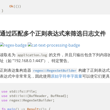
Ok
(())

}
通过匹配多个正则表达式来筛选日志文件
读取名为
的文件，并且只输出包含下列内容的行：“ve
application.log
址（如 “192.168.0.1:443”）、特定警告。
正则表达集构造器
构建了正则表达
regex::RegexSetBuilder
表达式中非常常见，因此使用
原始字符串字面量
可以使它们更具
use
use
use
 regex::RegexSetBuilder;

fn
main
() -> 
Result
<()> {
