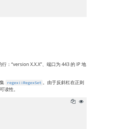
rsion X.X.X”、端口为 443 的 IP 地
式集
。由于反斜杠在正则
regex::RegexSet
可读性。