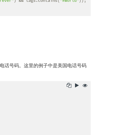
rever"
) && tags.contains(
"#world"
));

电话号码。这里的例子中是美国电话号码