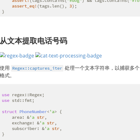
assert!
(tags.contains(
"#dog"
) && tags.contains(
"#fo
assert_eq!
(tags.len(), 
3
);

}
从文本提取电话号码
使用
处理一个文本字符串，以捕获多个
Regex::captures_iter
格式。
use
use
struct
PhoneNumber
<
'a
> {

    area: &
'a
str
,

    exchange: &
'a
str
,

    subscriber: &
'a
str
,

}
