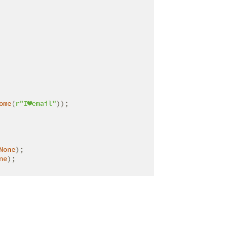
ome
(
r"I❤email"
));

None
);

ne
);
