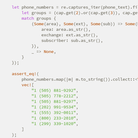
let
 phone_numbers = re.captures_iter(phone_text).fil
let
 groups = (cap.get(
2
).or(cap.get(
3
)), cap.ge
match
 groups {

            (
Some
(area), 
Some
(ext), 
Some
(sub)) => 
Some
(
                area: area.as_str(),

                exchange: ext.as_str(),

                subscriber: sub.as_str(),

            }),

            _ => 
None
,

        }

    });

assert_eq!
(

        phone_numbers.map(|m| m.to_string()).collect::<
vec!
[

"1 (505) 881-9292"
,

"1 (505) 778-2212"
,

"1 (505) 881-9297"
,

"1 (202) 991-9534"
,

"1 (555) 392-0011"
,

"1 (800) 233-2010"
,

"1 (299) 339-1020"
,

        ]

    );
