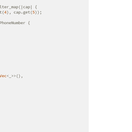
ter_map(|cap| {

t(
4
), cap.get(
5
));

PhoneNumber {

Vec
<_>>(),
