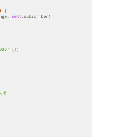
t
 {

nge, 
self
.subscriber)

297 (f)

选项
