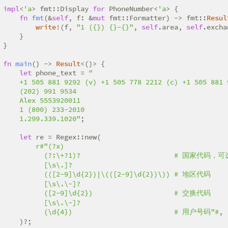
impl
<
'a
> fmt::Display 
for
 PhoneNumber<
'a
> {

fn
fmt
(&
self
, f: &
mut
 fmt::Formatter) -> fmt::
Resul
write!
(f, 
"1 ({}) {}-{}"
, 
self
.area, 
self
.excha
    }

}

fn
main
() -> 
Result
<()> {

let
 phone_text = 
"

    +1 505 881 9292 (v) +1 505 778 2212 (c) +1 505 881 9
    (202) 991 9534

    Alex 5553920011

    1 (800) 233-2010

    1.299.339.1020"
;

let
 re = Regex::new(

r#"(?x)

          (?:\+?1)?                       # 国家代码，可
          [\s\.]?

          (([2-9]\d{2})|\(([2-9]\d{2})\)) # 地区代码

          [\s\.\-]?

          ([2-9]\d{2})                    # 交换代码

          [\s\.\-]?

          (\d{4})                         # 用户号码"#
,

    )?;
