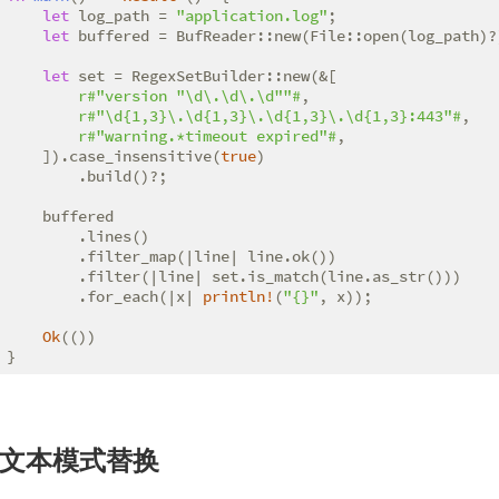
let
 log_path = 
"application.log"
;

let
 buffered = BufReader::new(File::open(log_path)?)
let
 set = RegexSetBuilder::new(&[

r#"version "\d\.\d\.\d""#
,

r#"\d{1,3}\.\d{1,3}\.\d{1,3}\.\d{1,3}:443"#
,

r#"warning.*timeout expired"#
,

    ]).case_insensitive(
true
)

        .build()?;

    buffered

        .lines()

        .filter_map(|line| line.ok())

        .filter(|line| set.is_match(line.as_str()))

        .for_each(|x| 
println!
(
"{}"
, x));

Ok
(())

}
文本模式替换