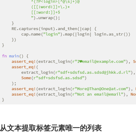
            ^(?P<login>[^@\s]+)@

            ([[:word:]]+\.)*

            [[:word:]]+$

            "
).unwrap();

    }

    RE.captures(input).and_then(|cap| {

        cap.name(
"login"
).map(|login| login.as_str())

    })

}

fn
main
() {

assert_eq!
(extract_login(
r"I❤email@example.com"
), 
S
assert_eq!
(

        extract_login(
r"sdf+sdsfsd.as.sdsd@jhkk.d.rl"
),

Some
(
r"sdf+sdsfsd.as.sdsd"
)

    );

assert_eq!
(extract_login(
r"More@Than@One@at.com"
), 
assert_eq!
(extract_login(
r"Not an email@email"
), 
No
}
从文本提取标签元素唯一的列表