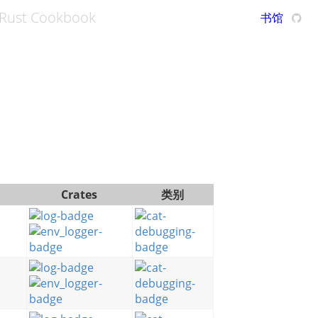
Rust Cookbook
书馆
Crates
类别