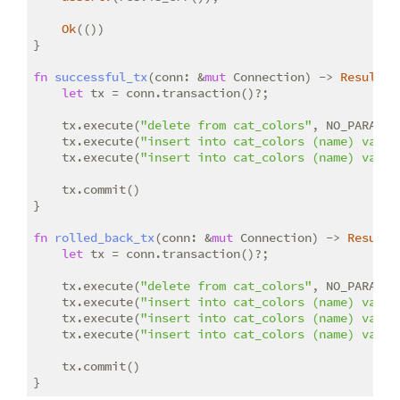
Ok
(())

}

fn
successful_tx
(conn: &
mut
 Connection) -> 
Result
<(
let
 tx = conn.transaction()?;

    tx.execute(
"delete from cat_colors"
, NO_PARAMS)?
    tx.execute(
"insert into cat_colors (name) value
    tx.execute(
"insert into cat_colors (name) value
    tx.commit()

}

fn
rolled_back_tx
(conn: &
mut
 Connection) -> 
Result
<
let
 tx = conn.transaction()?;

    tx.execute(
"delete from cat_colors"
, NO_PARAMS)?
    tx.execute(
"insert into cat_colors (name) value
    tx.execute(
"insert into cat_colors (name) value
    tx.execute(
"insert into cat_colors (name) value
    tx.commit()

}