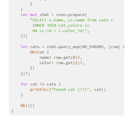
        }

    }

let
mut
 stmt = conn.prepare(

"SELECT c.name, cc.name from cats c

         INNER JOIN cat_colors cc

         ON cc.id = c.color_id;"
,

    )?;

let
 cats = stmt.query_map(NO_PARAMS, |row| {

Ok
(Cat {

            name: row.get(
0
)?,

            color: row.get(
1
)?,

        })

    })?;

for
 cat 
in
 cats {

println!
(
"Found cat {:?}"
, cat);

    }

Ok
(())

}