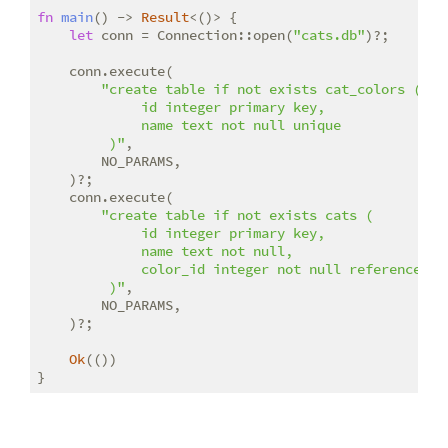
fn
main
() -> 
Result
<()> {

let
 conn = Connection::open(
"cats.db"
)?;

    conn.execute(

"create table if not exists cat_colors (

             id integer primary key,

             name text not null unique

         )"
,

        NO_PARAMS,

    )?;

    conn.execute(

"create table if not exists cats (

             id integer primary key,

             name text not null,

             color_id integer not null references ca
         )"
,

        NO_PARAMS,

    )?;

Ok
(())

}