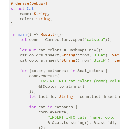
#[derive(Debug)]
struct
Cat
 {

    name: 
String
,

    color: 
String
,

}

fn
main
() -> 
Result
<()> {

let
 conn = Connection::open(
"cats.db"
)?;

let
mut
 cat_colors = HashMap::new();

    cat_colors.insert(
String
::from(
"Blue"
), 
vec!
[
"T
    cat_colors.insert(
String
::from(
"Black"
), 
vec!
[
"
for
 (color, catnames) 
in
 &cat_colors {

        conn.execute(

"INSERT INTO cat_colors (name) values (
            &[&color.to_string()],

        )?;

let
 last_id: 
String
 = conn.last_insert_rowi
for
 cat 
in
 catnames {

            conn.execute(

"INSERT INTO cats (name, color_id) 
                &[&cat.to_string(), &last_id],

            )?;
