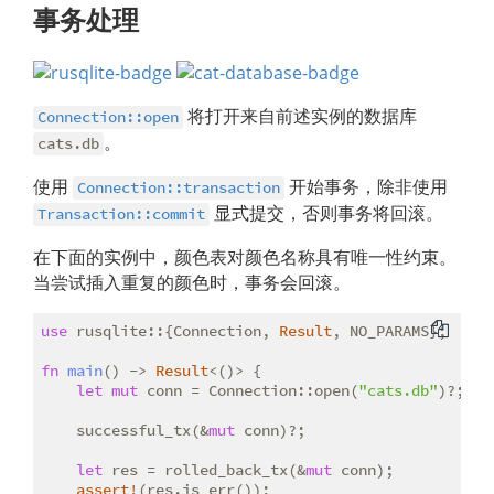
事务处理
将打开来自前述实例的数据库
Connection::open
。
cats.db
使用
开始事务，除非使用
Connection::transaction
显式提交，否则事务将回滚。
Transaction::commit
在下面的实例中，颜色表对颜色名称具有唯一性约束。
当尝试插入重复的颜色时，事务会回滚。
use
 rusqlite::{Connection, 
Result
, NO_PARAMS};

fn
main
() -> 
Result
<()> {

let
mut
 conn = Connection::open(
"cats.db"
)?;

    successful_tx(&
mut
 conn)?;

let
 res = rolled_back_tx(&
mut
 conn);

assert!
(res.is_err());
