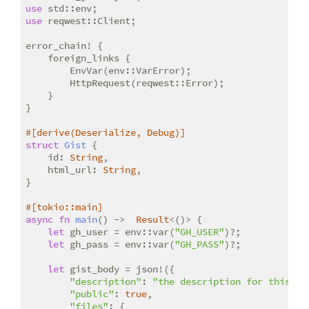
use
use
 reqwest::Client;

error_chain! {

    foreign_links {

        EnvVar(env::VarError);

        HttpRequest(reqwest::Error);

    }

}

#[derive(Deserialize, Debug)]
struct
Gist
 {

    id: 
String
,

    html_url: 
String
,

}

#[tokio::main]
async
fn
main
() ->  
Result
<()> {

let
 gh_user = env::var(
"GH_USER"
)?;

let
 gh_pass = env::var(
"GH_PASS"
)?;

let
 gist_body = json!({

"description"
: 
"the description for this gi
"public"
: 
true
,

"files"
: {
