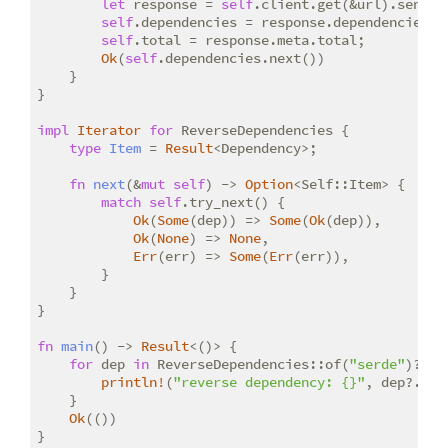
let
 response = 
self
.client.get(&url).send()
self
.dependencies = response.dependencies.in
self
.total = response.meta.total;

Ok
(
self
.dependencies.next())

    }

}

impl
Iterator
for
 ReverseDependencies {

type
Item
 = 
Result
<Dependency>;

fn
next
(&
mut
self
) -> 
Option
<Self::Item> {

match
self
.try_next() {

Ok
(
Some
(dep)) => 
Some
(
Ok
(dep)),

Ok
(
None
) => 
None
,

Err
(err) => 
Some
(
Err
(err)),

        }

    }

}

fn
main
() -> 
Result
<()> {

for
 dep 
in
 ReverseDependencies::of(
"serde"
)? {

println!
(
"reverse dependency: {}"
, dep?.cra
    }

Ok
(())

}