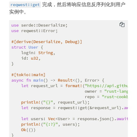
完成，然后将响应信息反序列化到用户
reqwest::get
实例中。
use
use
 reqwest::Error;

#[derive(Deserialize, Debug)]
struct
User
 {

    login: 
String
,

    id: 
u32
,

}

#[tokio::main]
async
fn
main
() -> 
Result
<(), Error> {

let
 request_url = 
format!
(
"https://api.github.c
                              owner = 
"rust-lang-nu
                              repo = 
"rust-cookbook
println!
(
"{}"
, request_url);

let
 response = reqwest::get(&request_url).
await
let
 users: 
Vec
<User> = response.json().
await
?;

println!
(
"{:?}"
, users);

Ok
(())

}