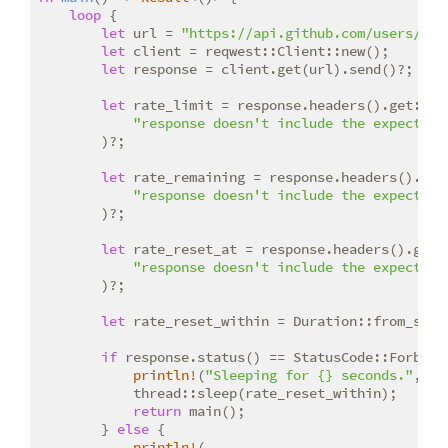
loop
 {

let
 url = 
"https://api.github.com/users/rus
let
 client = reqwest::Client::new();

let
 response = client.get(url).send()?;

let
 rate_limit = response.headers().get::<XR
"response doesn't include the expected 
        )?;

let
 rate_remaining = response.headers().get
"response doesn't include the expected 
        )?;

let
 rate_reset_at = response.headers().get:
"response doesn't include the expected 
        )?;

let
 rate_reset_within = Duration::from_secs
if
 response.status() == StatusCode::Forbidd
println!
(
"Sleeping for {} seconds."
, ra
            thread::sleep(rate_reset_within);

return
 main();

        } 
else
 {

println!
(
