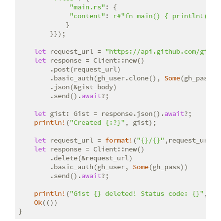
"main.rs"
: {

"content"
: 
r#"fn main() { println!("he
            }

        }});

let
 request_url = 
"https://api.github.com/gists
let
 response = Client::new()

        .post(request_url)

        .basic_auth(gh_user.clone(), 
Some
(gh_pass.c
        .json(&gist_body)

        .send().
await
?;

let
 gist: Gist = response.json().
await
?;

println!
(
"Created {:?}"
, gist);

let
 request_url = 
format!
(
"{}/{}"
,request_url, g
let
 response = Client::new()

        .delete(&request_url)

        .basic_auth(gh_user, 
Some
(gh_pass))

        .send().
await
?;

println!
(
"Gist {} deleted! Status code: {}"
,gis
Ok
(())

}