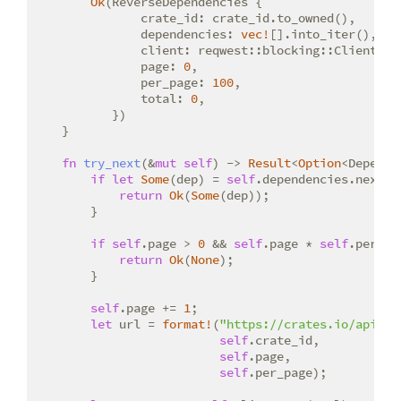
Ok
(ReverseDependencies {

               crate_id: crate_id.to_owned(),

               dependencies: 
vec!
[].into_iter(),

               client: reqwest::blocking::Client::ne
               page: 
0
,

               per_page: 
100
,

               total: 
0
,

           })

    }

fn
try_next
(&
mut
self
) -> 
Result
<
Option
<Depende
if
let
Some
(dep) = 
self
.dependencies.next() 
return
Ok
(
Some
(dep));

        }

if
self
.page > 
0
 && 
self
.page * 
self
.per_pa
return
Ok
(
None
);

        }

self
.page += 
1
;

let
 url = 
format!
(
"https://crates.io/api/v1
self
.crate_id,

self
.page,

self
.per_page);
