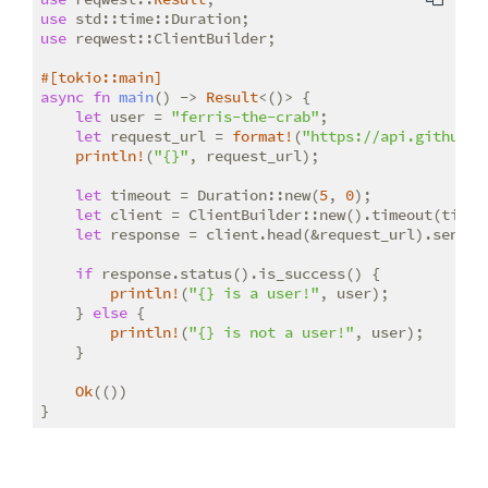
use
use
 reqwest::ClientBuilder;

#[tokio::main]
async
fn
main
() -> 
Result
<()> {

let
 user = 
"ferris-the-crab"
;

let
 request_url = 
format!
(
"https://api.github.c
println!
(
"{}"
, request_url);

let
 timeout = Duration::new(
5
, 
0
);

let
 client = ClientBuilder::new().timeout(timeou
let
 response = client.head(&request_url).send()
if
 response.status().is_success() {

println!
(
"{} is a user!"
, user);

    } 
else
 {

println!
(
"{} is not a user!"
, user);

    }

Ok
(())

}