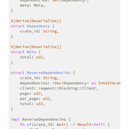
    dependencies: 
Vec
<Dependency>,

    meta: Meta,

}

#[derive(Deserialize)]
struct
Dependency
 {

    crate_id: 
String
,

}

#[derive(Deserialize)]
struct
Meta
 {

    total: 
u32
,

}

struct
ReverseDependencies
 {

    crate_id: 
String
,

    dependencies: <
Vec
<Dependency> 
as
IntoIterator
>
    client: reqwest::blocking::Client,

    page: 
u32
,

    per_page: 
u32
,

    total: 
u32
,

}

impl
 ReverseDependencies {

fn
of
(crate_id: &
str
) -> 
Result
<
Self
> {
