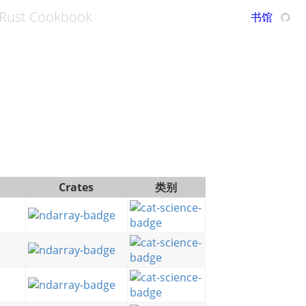
Rust Cookbook
书馆
Crates
类别