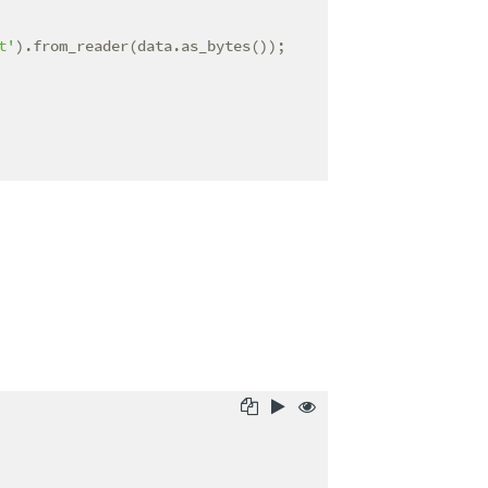
t'
).from_reader(data.as_bytes());
