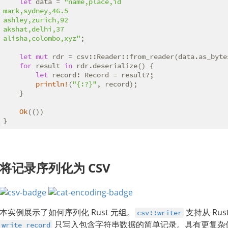
let
 data = 
"name,place,id

mark,sydney,46.5

ashley,zurich,92

akshat,delhi,37

alisha,colombo,xyz"
;

let
mut
 rdr = csv::Reader::from_reader(data.as_bytes
for
 result 
in
 rdr.deserialize() {

let
 record: Record = result?;

println!
(
"{:?}"
, record);

    }

Ok
(())

}
将记录序列化为 CSV
本实例展示了如何序列化 Rust 元组。
支持从 Ru
csv::writer
只写入包含字符串数据的简单记录。具有更复杂
write_record