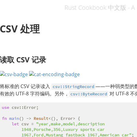
Rust Cookbook 中文版 - A 
CSV 处理
读取 CSV 记录
将标准的 CSV 记录读入
——一种弱类型的数
csv::StringRecord
有效的 UTF-8 字符编码。另外，
对 UTF-8
csv::ByteRecord
use
 csv::Error;

fn
main
() -> 
Result
<(), Error> {

let
 csv = 
"year,make,model,description

        1948,Porsche,356,Luxury sports car

        1967,Ford,Mustang fastback 1967,American car"
;
