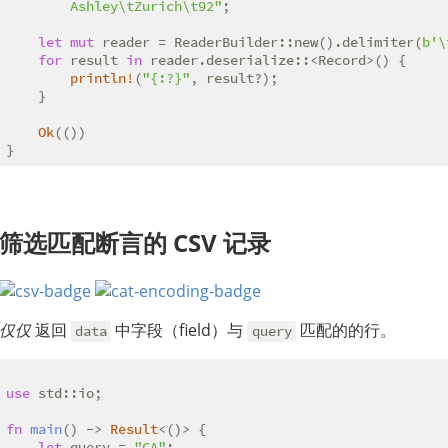
        Ashley\tZurich\t92"
;

let
mut
 reader = ReaderBuilder::new().delimiter(
b'\
for
 result 
in
 reader.deserialize::<Record>() {

println!
(
"{:?}"
, result?);

    }

Ok
(())

}
筛选匹配断言的 CSV 记录
仅仅
返回
中字段（field）与
匹配的的行。
data
query
use
fn
main
() -> 
Result
<()> {

let
 query = 
"CA"
;
