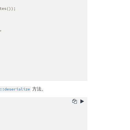
es());

,

方法。
::deserialize