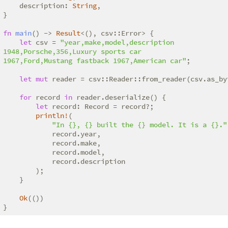
    description: 
String
,

}

fn
main
() -> 
Result
<(), csv::Error> {

let
 csv = 
"year,make,model,description

1948,Porsche,356,Luxury sports car

1967,Ford,Mustang fastback 1967,American car"
;

let
mut
 reader = csv::Reader::from_reader(csv.as_byt
for
 record 
in
 reader.deserialize() {

let
 record: Record = record?;

println!
(

"In {}, {} built the {} model. It is a {}."
            record.year,

            record.make,

            record.model,

            record.description

        );

    }

Ok
(())

}