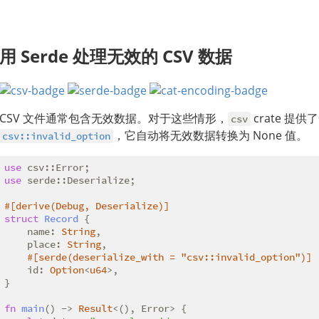
用 Serde 处理无效的 CSV 数据
CSV 文件通常包含无效数据。对于这些情形，
crate 
csv
，它自动将无效数据转换为 None 值。
csv::invalid_option
use
use
 serde::Deserialize;

#[derive(Debug, Deserialize)]
struct
Record
 {

    name: 
String
,

    place: 
String
,

#[serde(deserialize_with = 
"csv::invalid_option"
)]
    id: 
Option
<
u64
>,

}

fn
main
() -> 
Result
<(), Error> {
