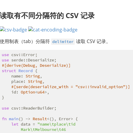
读取有不同分隔符的 CSV 记录
使用制表（tab）分隔符
读取 CSV 记录。
delimiter
use
use
#[derive(Debug, Deserialize)]
struct
Record
 {

    name: 
String
,

    place: 
String
,

#[serde(deserialize_with = 
"csv::invalid_option"
)]
    id: 
Option
<
u64
>,

}

use
 csv::ReaderBuilder;

fn
main
() -> 
Result
<(), Error> {

let
 data = 
"name\tplace\tid

        Mark\tMelbourne\t46
