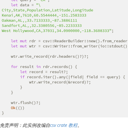
let
 data = 
"\

City,State,Population,Latitude,Longitude

Kenai,AK,7610,60.5544444,-151.2583333

Oakman,AL,,33.7133333,-87.3886111

Sandfort,AL,,32.3380556,-85.2233333

West Hollywood,CA,37031,34.0900000,-118.3608333"
;

let
mut
 rdr = csv::ReaderBuilder::new().from_reader
let
mut
 wtr = csv::Writer::from_writer(io::stdout())
    wtr.write_record(rdr.headers()?)?;

for
 result 
in
 rdr.records() {

let
 record = result?;

if
 record.iter().any(|field| field == query) {

            wtr.write_record(&record)?;

        }

    }

    wtr.flush()?;

Ok
(())

}
免责声明：此实例改编自
csv crate 教程
。