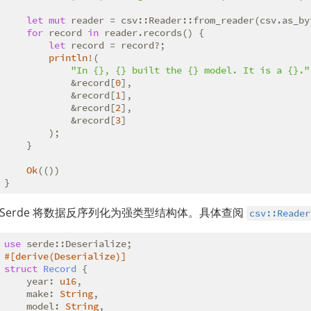
let
mut
 reader = csv::Reader::from_reader(csv.as_byt
for
 record 
in
 reader.records() {

let
 record = record?;

println!
(

"In {}, {} built the {} model. It is a {}."
            &record[
0
],

            &record[
1
],

            &record[
2
],

            &record[
3
]

        );

    }

Ok
(())

}
Serde 将数据反序列化为强类型结构体。具体查阅
csv::Reader
use
#[derive(Deserialize)]
struct
Record
 {

    year: 
u16
,

    make: 
String
,

    model: 
String
,
