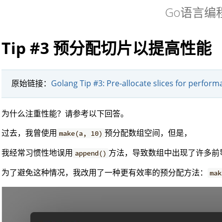
Go语言编
Tip #3 预分配切片以提高性能
原始链接：
Golang Tip #3: Pre-allocate slices for perfor
为什么注重性能？请参考以下回答。
过去，我曾使用
预分配数组空间，但是，
make(a, 10)
我经常习惯性地误用
方法，导致数组中出现了许多前
append()
为了避免这种情况，我改用了一种更有效率的预分配方法：
mak