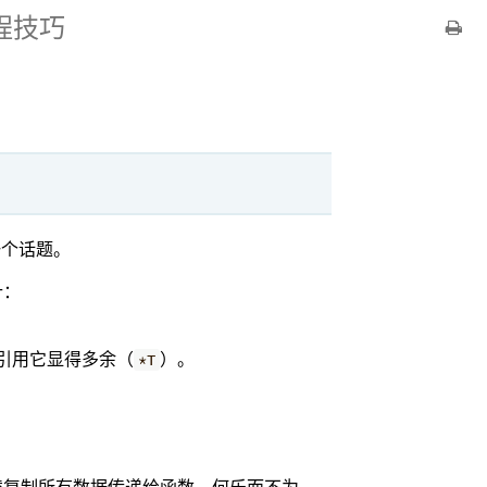
程技巧
一个话题。
针：
引用它显得多余（
）。
*T