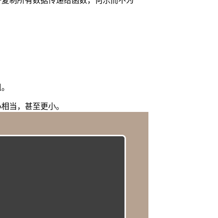
替复制所有数据传递给函数，何乐而不为
组。
小相当，甚至更小。