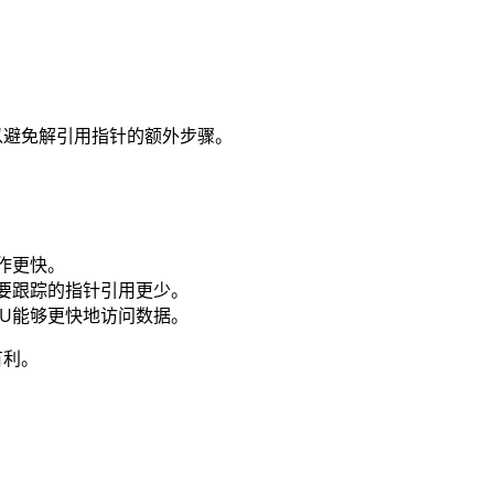
。
以避免解引用指针的额外步骤。
作更快。
要跟踪的指针引用更少。
U能够更快地访问数据。
有利。
。